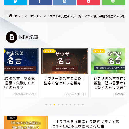
HOME
エンタメ
文ストの死亡キャラ一覧｜アニメ1期～4期の死亡キャラを紹
関連記事
タメ
エンタメ
エンタメ
宙兄弟の名言｜やる気
サウザーの名言まとめ｜
ジブリの名言を作品
出る言葉・失敗したと
聖帝の名セリフを紹介
厳選｜短い言葉から
に響く名セリフ
に効く名セリフまで
2026年7月22日
2026年7月21日
2026年7月
「手のひらを太陽に」の歌詞は怖い？意
味や考察と不気味に感じる理由