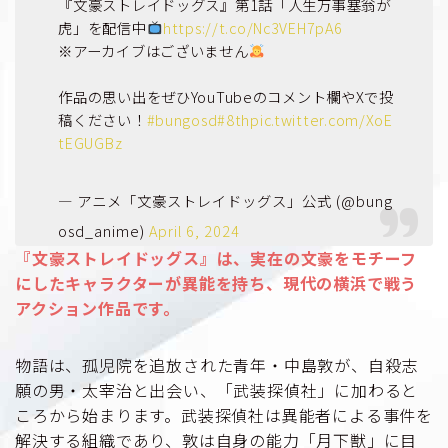
『文豪ストレイドッグス』第1話「人生万事塞翁が
虎」を配信中
https://t.co/Nc3VEH7pA6
※アーカイブはございません
作品の思い出をぜひYouTubeのコメント欄やXで投
稿ください！
#bungosd
#8th
pic.twitter.com/XoE
tEGUGBz
— アニメ「文豪ストレイドッグス」公式 (@bung
osd_anime)
April 6, 2024
『文豪ストレイドッグス』は、実在の文豪をモチーフ
にしたキャラクターが異能を持ち、現代の横浜で戦う
アクション作品です。
物語は、孤児院を追放された青年・中島敦が、自殺志
願の男・太宰治と出会い、「武装探偵社」に加わると
ころから始まります。武装探偵社は異能者による事件を
解決する組織であり、敦は自身の能力「月下獣」に目