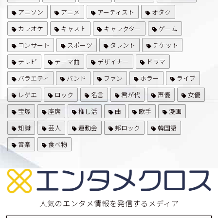
アニソン
アニメ
アーティスト
オタク
カラオケ
キャスト
キャラクター
ゲーム
コンサート
スポーツ
タレント
チケット
テレビ
テーマ曲
デザイナー
ドラマ
バラエティ
バンド
ファン
ホラー
ライブ
レゲエ
ロック
名言
君が代
声優
女優
宝塚
座席
推し活
曲
歌手
漫画
知識
芸人
運動会
邦ロック
韓国語
音楽
食べ物
人気のエンタメ情報を発信するメディア