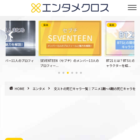
音楽
音楽
メンバー11人のプロフィ
SEVENTEEN（セブチ）のメンバー13人の
BT21とは？BTSとの
プロフィー...
ャラクターを紹...
HOME
エンタメ
文ストの死亡キャラ一覧｜アニメ1期～4期の死亡キャラを紹