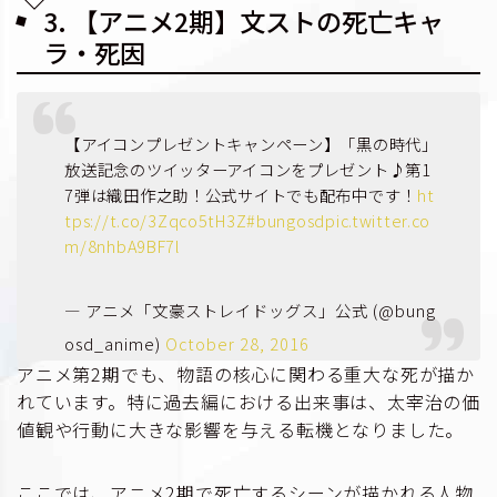
3. 【アニメ2期】文ストの死亡キャ
ラ・死因
【アイコンプレゼントキャンペーン】「黒の時代」
放送記念のツイッターアイコンをプレゼント♪第1
7弾は織田作之助！公式サイトでも配布中です！
ht
tps://t.co/3Zqco5tH3Z
#bungosd
pic.twitter.co
m/8nhbA9BF7l
— アニメ「文豪ストレイドッグス」公式 (@bung
osd_anime)
October 28, 2016
アニメ第2期でも、物語の核心に関わる重大な死が描か
れています。特に過去編における出来事は、太宰治の価
値観や行動に大きな影響を与える転機となりました。
ここでは、アニメ2期で死亡するシーンが描かれる人物