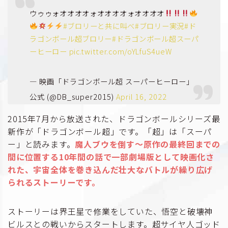
ウゥゥォオオオオォオオオオォオオオオ
#ブロリーと共に叫べ
#ブロリー実況
#ド
ラゴンボール超ブロリー
#ドラゴンボール超スーパ
ーヒーロー
pic.twitter.com/oYLfuS4ueW
— 映画「ドラゴンボール超 スーパーヒーロー」
公式 (@DB_super2015)
April 16, 2022
2015年7月から放送された、ドラゴンボールシリーズ最
新作が「ドラゴンボール超」です。「超」は「スーパ
ー」と読みます。
魔人ブウを倒す〜原作の最終回までの
間に位置する10年間の話で一部劇場版として映画化さ
れた、宇宙全体を巻き込んだ壮大なバトルが繰り広げ
られるストーリーです。
ストーリーは界王星で修業をしていた、悟空と破壊神
ビルスとの戦いからスタートします。超サイヤ人ゴッド