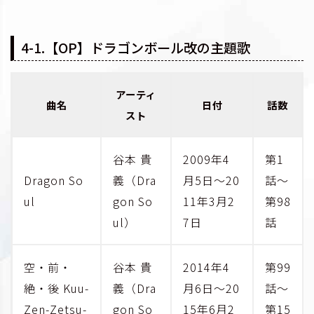
4-1.【OP】ドラゴンボール改の主題歌
アーティ
曲名
日付
話数
スト
谷本 貴
2009年4
第1
Dragon So
義（Dra
月5日～20
話～
ul
gon So
11年3月2
第98
ul）
7日
話
空・前・
谷本 貴
2014年4
第99
絶・後 Kuu-
義（Dra
月6日～20
話～
Zen-Zetsu-
gon So
15年6月2
第15