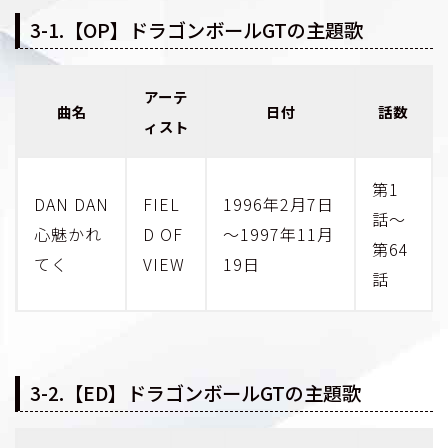
3-1.【OP】ドラゴンボールGTの主題歌
アーテ
曲名
日付
話数
ィスト
第1
DAN DAN
FIEL
1996年2月7日
話～
心魅かれ
D OF
～1997年11月
第64
てく
VIEW
19日
話
3-2.【ED】ドラゴンボールGTの主題歌