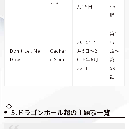
カミ
月29日
46
話
第1
2015年4
47
Don’t Let Me
Gachari
月5日～2
話～
Down
c Spin
015年6月
第1
28日
59
話
5.ドラゴンボール超の主題歌一覧