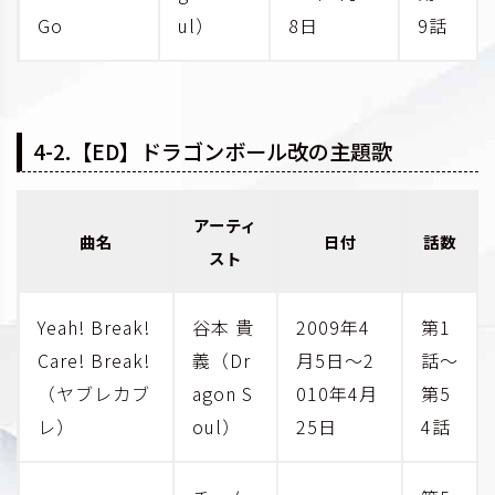
Go
ul）
8日
9話
4-2.【ED】ドラゴンボール改の主題歌
アーティ
曲名
日付
話数
スト
Yeah! Break!
谷本 貴
2009年4
第1
Care! Break!
義（Dr
月5日～2
話～
（ヤブレカブ
agon S
010年4月
第5
レ）
oul）
25日
4話