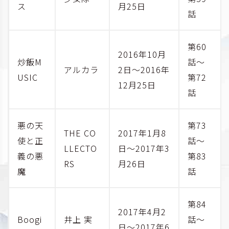
ス
月25日
話
第60
2016年10月
炒飯M
話～
アルカラ
2日～2016年
USIC
第72
12月25日
話
悪の天
第73
THE CO
2017年1月8
使と正
話～
LLECTO
日～2017年3
義の悪
第83
RS
月26日
魔
話
第84
2017年4月2
Boogi
井上 実
話～
日～2017年6