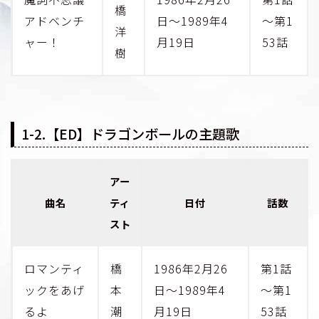
橋
アドベンチ
日～1989年4
～第1
洋
ャー！
月19日
53話
樹
1-2.【ED】ドラゴンボールの主題歌
アー
曲名
ティ
日付
話数
スト
ロマンティ
橋
1986年2月26
第1話
ックをあげ
本
日～1989年4
～第1
るよ
潮
月19日
53話