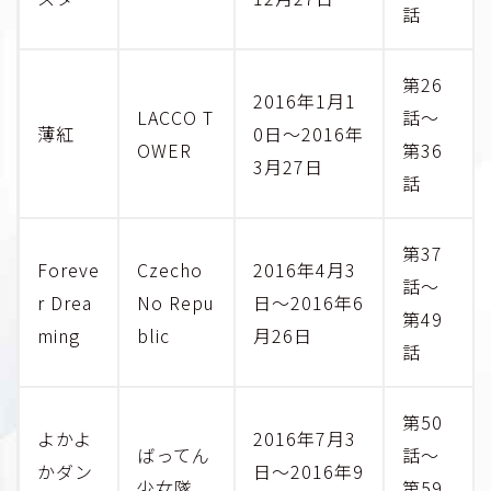
話
第26
2016年1月1
LACCO T
話～
薄紅
0日～2016年
OWER
第36
3月27日
話
第37
Foreve
Czecho
2016年4月3
話～
r Drea
No Repu
日～2016年6
第49
ming
blic
月26日
話
第50
よかよ
2016年7月3
ばってん
話～
かダン
日～2016年9
少女隊
第59