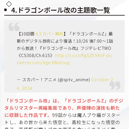
4.ドラゴンボール改の主題歌一覧
【10日間
#スカパー無料
】「ドラゴンボールZ」最
新のデジタル技術により復活！10/26 後7:00～1話
から放送！『ドラゴンボール改』フジテレビTWO
《CS308/Ch.615》
http://t.co/cRgSZE5RoF
pic.
twitter.com/Xge3WeEnqy
— スカパー！アニメ (@sptv_anime)
October 2
4, 2014
「ドラゴンボール改」は、「ドラゴンボールZ」のデジ
タルリマスター再編集版であり、声優陣の演技も新た
に収録した作品です。
99話からは魔人ブウ編がスター
トし、あの世から来た悟空と、高校生になった悟空の