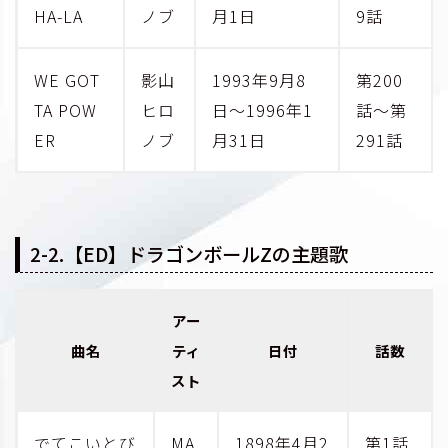
HA-LA
ノブ
月1日
9話
WE GOT
影山
1993年9月8
第200
TA POW
ヒロ
日～1996年1
話～第
ER
ノブ
月31日
291話
2-2.【ED】ドラゴンボールZの主題歌
アー
曲名
ティ
日付
話数
スト
でてこいとび
MA
1898年4月2
第1話