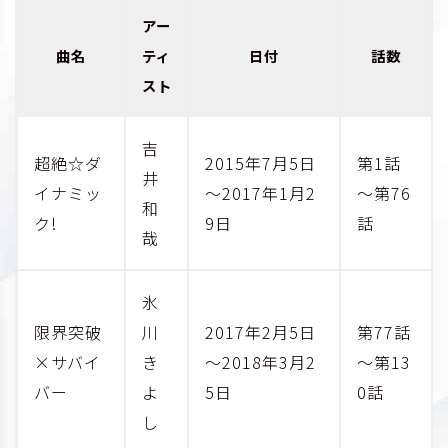
アー
曲名
ティ
日付
話数
スト
吉
超絶☆ダ
2015年7月5日
第1話
井
イナミッ
～2017年1月2
～第76
和
ク!
9日
話
哉
氷
限界突破
川
2017年2月5日
第77話
×サバイ
き
～2018年3月2
～第13
バー
よ
5日
0話
し