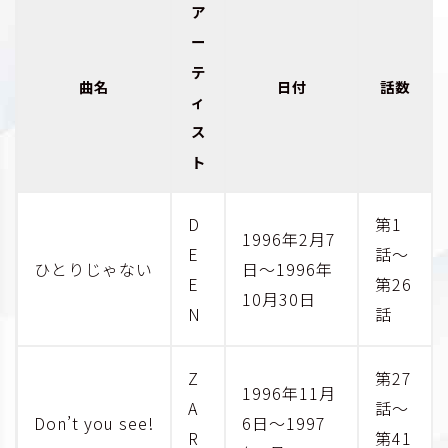
ア
ー
テ
曲名
日付
話数
ィ
ス
ト
D
第1
1996年2月7
E
話～
ひとりじゃない
日～1996年
E
第26
10月30日
N
話
Z
第27
1996年11月
A
話～
Don’t you see!
6日～1997
R
第41