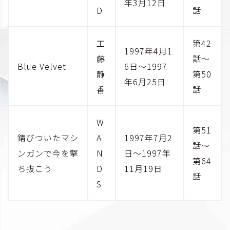
年3月12日
D
話
工
第42
1997年4月1
藤
話～
Blue Velvet
6日～1997
静
第50
年6月25日
香
話
W
第51
錆びついたマシ
A
1997年7月2
話～
ンガンで今を撃
N
日～1997年
第64
ち抜こう
D
11月19日
話
S