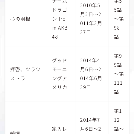
チーム
第5
2010年5
ドラゴ
5話
月2日～2
心の羽根
ン fro
～第
011年3月
m AKB
98
27日
48
話
第9
グッド
2014年4
9話
拝啓、ツラツ
モーニ
月6日～2
～第
ストラ
ングア
014年6月
111
メリカ
29日
話
第1
2014年7
12
家入レ
月6日～2
話～
純情