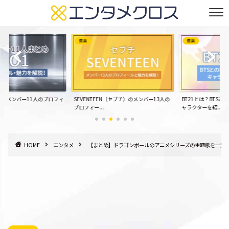
音楽
音楽
メンバー11人のプロフィ
SEVENTEEN（セブチ）のメンバー13人の
BT21とは？BTSとの
プロフィー...
ャラクターを紹...
HOME
エンタメ
【まとめ】ドラゴンボールのアニメシリーズの主題歌を一覧