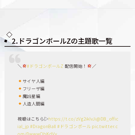
2.ドラゴンボールZの主題歌一覧
＼
#ドラゴンボールZ
配信開始！
／
サイヤ人編
フリーザ編
魔凶星編
人造人間編
視聴はこちら▷
https://t.co/zVg2ikIvJi
@DB_offic
ial_jp
#DragonBall
#ドラゴンボール
pic.twitter.c
om/0wwwQbKdVv