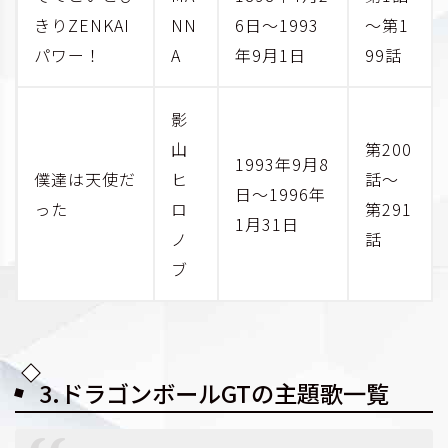
きりZENKAI
NN
6日～1993
～第1
パワー！
A
年9月1日
99話
影
山
第200
1993年9月8
僕達は天使だ
ヒ
話～
日～1996年
った
ロ
第291
1月31日
ノ
話
ブ
3.ドラゴンボールGTの主題歌一覧