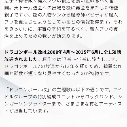
息子・孫悟飯が魔人ブウの復活を食い止めるべく奮
闘。天下一武道会への出場を機に再会を果たした悟空
親子ですが、謎の人物シンから魔導師バビディが魔人
ブウを復活させようとしているとの情報を得ます。それ
をきっかけに、宇宙の平和を守るべく、魔人ブウの復
活を止めるための戦いが始まります。
ドラゴンボール改は2009年4月〜2015年6月に全159話
放送されました。
原作では17巻〜42巻に該当します。
ドラゴンボールZの放送から13年を経たため、綺麗な作
画と話数が短くなり見やすくなったのが特徴です。
「ドラゴンボール改」の主題歌は以下の通りです。アイ
ドルグループの特別編成ユニットからロックバンド、シ
ンガーソングライターまで、さまざまな有名アーティス
トが担当しています。