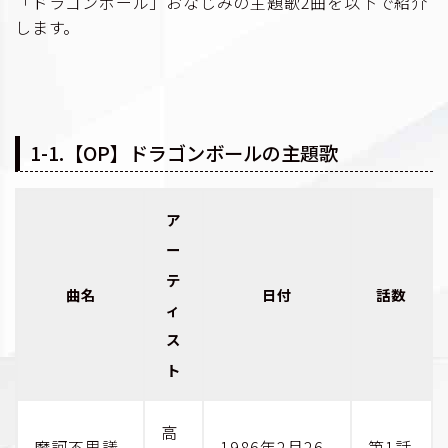
「ドラゴンボール」おなじみの主題歌2曲を以下で紹介
します。
1-1.【OP】ドラゴンボールの主題歌
ア
ー
テ
曲名
日付
話数
ィ
ス
ト
高
魔訶不思議
1986年2月26
第1話