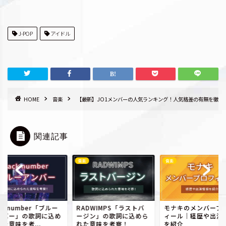
J-POP
アイドル
HOME
音楽
【最新】JO1メンバーの人気ランキング！人気格差の有無を徹底
関連記事
音楽
音楽
ck number「ブルー
RADWIMPS「ラストバ
モナキのメンバープ
ンバー」の歌詞に込め
ージン」の歌詞に込めら
ィール｜経歴や出演
た意味を考...
れた意味を考察！
を紹介