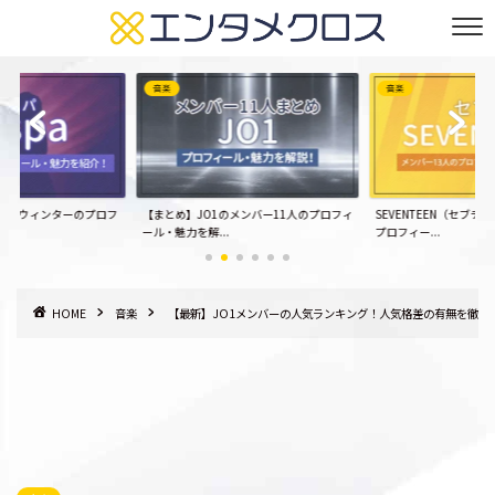
音楽
音楽
パ）】ウィンターのプロフ
【まとめ】JO1のメンバー11人のプロフィ
SEVENTEEN（セブチ
ール・魅力を解...
プロフィー...
HOME
音楽
【最新】JO1メンバーの人気ランキング！人気格差の有無を徹底