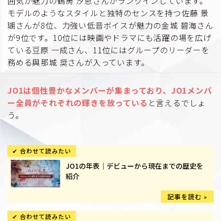
囲気が魅力の鶴房 汐恩さんがランクインしています。
モデルのようなスタイルと独特のセンスを持つ佐藤 景
瑚さんが8位、力強い低音ボイスが魅力の金城 碧海さん
が9位です。10位には映画やドラマにも活躍の場を広げ
ている豆原 一成さん、11位にはグループのリーダーを
務める與那城 奨さんが入っています。
JO1は個性豊かなメンバーが集まっており、JO1メンバ
ー全員がそれぞれの輝きを放っている
と言えるでしょ
う。
JO1の年表｜デビューから現在までの歴史を
紹介