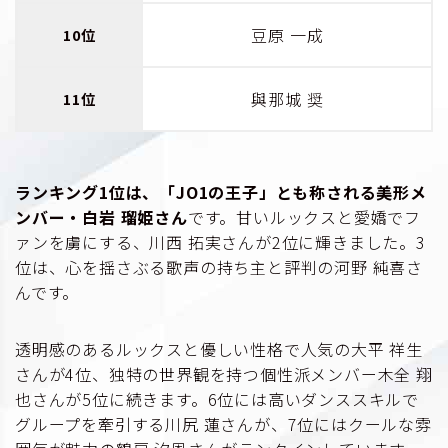
豆原 一成
10位
與那城 奨
11位
ランキング1位は、「JO1の王子」とも称される美形メ
ンバー・白岩 瑠姫さん
です。甘いルックスと愛嬌でフ
ァンを虜にする、川西 拓実さんが2位に輝きました。3
位は、心を揺さぶる歌声の持ち主と評判の河野 純喜さ
んです。
透明感のあるルックスと優しい性格で人気の大平 祥生
さんが4位、独特の世界観を持つ個性派メンバー木全 翔
也さんが5位に続きます。6位には高いダンススキルで
グループを牽引する川尻 蓮さんが、7位にはクールな雰