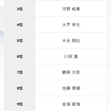
河野 純喜
3位
大平 祥生
4位
木全 翔也
5位
川尻 蓮
6位
鶴房 汐恩
7位
佐藤 景瑚
8位
金城 碧海
9位