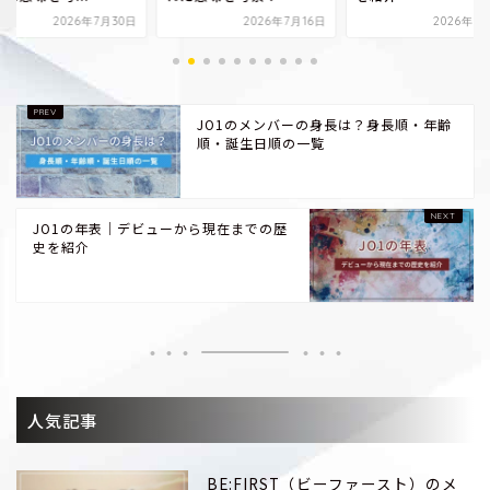
2026年7月30日
2026年7月16日
2026年7
JO1のメンバーの身長は？身長順・年齢
順・誕生日順の一覧
JO1の年表｜デビューから現在までの歴
史を紹介
人気記事
BE:FIRST（ビーファースト）のメ