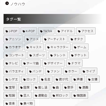
ノウハウ
タグ一覧
J-POP
K-POP
TikTok
アイドル
アクセス
アニソン
アニメ
アーティスト
オタク
カラオケ
キャスト
キャラクター
ゲーム
コンサート
スポーツ
タレント
チケット
テレビ
テーマ曲
デザイナー
ドラマ
バラエティ
バンド
ファン
ホラー
ライブ
レゲエ
ロック
名言
君が代
声優
女優
宝塚
座席
推し活
曲
歌手
漫画
知識
芸人
運動会
邦ロック
韓国語
音楽
食べ物