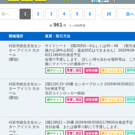
 前へ
1
2
3
4
5
6
...
10
次へ
961
全
件 1～100件目
開催場所
座席・取引方法
刈谷市総合文化セン
サイドシート 1階26列3～6もしくは45～48 ［取引
ター アイリス 大ホ
後の公演中止対応：返金対応はできません］ 2026年08
ール
8日11時45分発送予定
(愛知)
会場で手渡しします。 詳しい待ち合わせ場所等は、ご
後にマイページの連絡ボード...
紙チケット
受渡し指定
女性名義
塗りつぶしなし
質問
刈谷市総合文化セン
1階12列 23~28番 センターブロック 2026年08月08日1
ター アイリス 大ホ
5分発送予定
ール
当日コインロッカー経由
(愛知)
紙チケット
受渡し指定
女性名義
塗りつぶしなし
質問
刈谷市総合文化セン
1階13列21～26番 2026年08月08日17時00分発送予定
ター アイリス 大ホ
当日会場、または最寄り駅にて手渡しします。
ール
紙チケット
受渡し指定
女性名義
塗りつぶしなし
質問