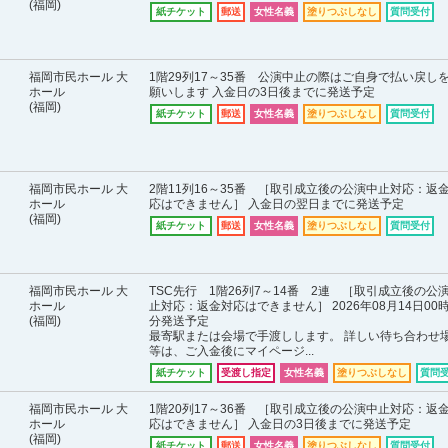
(福岡)
紙チケット
郵送
女性名義
塗りつぶしなし
質問受付
福岡市民ホール 大
1階29列17～35番 公演中止の際はご自身で払い戻し
ホール
願いします 入金日の3日後までに発送予定
(福岡)
紙チケット
郵送
女性名義
塗りつぶしなし
質問受付
福岡市民ホール 大
2階11列16～35番 ［取引成立後の公演中止対応：返
ホール
応はできません］ 入金日の翌日までに発送予定
(福岡)
紙チケット
郵送
女性名義
塗りつぶしなし
質問受付
福岡市民ホール 大
TSC先行 1階26列7～14番 2連 ［取引成立後の公
ホール
止対応：返金対応はできません］ 2026年08月14日00時
(福岡)
分発送予定
最寄駅または会場で手渡しします。 詳しい待ち合わせ
等は、ご入金後にマイページ...
紙チケット
受渡し指定
女性名義
塗りつぶしなし
質問
福岡市民ホール 大
1階20列17～36番 ［取引成立後の公演中止対応：返
ホール
応はできません］ 入金日の3日後までに発送予定
(福岡)
紙チケット
郵送
女性名義
塗りつぶしなし
質問受付