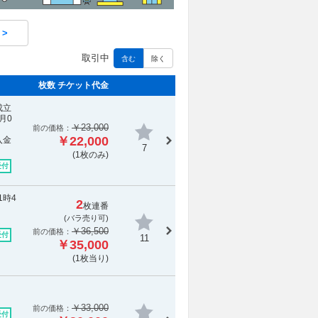
 >
取引中
含む
除く
枚数 チケット代金
成立
月0
￥23,000
前の価格：
￥22,000
入金
7
(1枚のみ)
受付
1時4
2
枚連番
(バラ売り可)
￥36,500
前の価格：
受付
11
￥35,000
(1枚当り)
￥33,000
前の価格：
受付