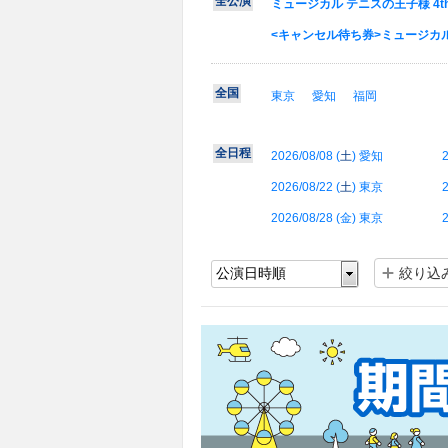
全公演
ミュージカル テニスの王子様 4t
<キャンセル待ち券>ミュージカル 
全国
東京
愛知
福岡
全日程
2026/08/08 (
土
) 愛知
2
2026/08/22 (
土
) 東京
2
2026/08/28 (
金
) 東京
2
絞り込