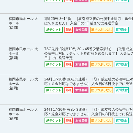
福岡市民ホール 大
1階 25列 8~14番 ［取引成立後の公演中止対応：返金
ホール
はできません］ 入金日の3日後までに発送予定
(福岡)
紙チケット
郵送
女性名義
塗りつぶしなし
質問受付
福岡市民ホール 大
TSC先行 2階席10列 30～45番(2階席最前) ［取引成
ホール
公演中止対応：チケット券面額を返金します］ 入金日
(福岡)
日までに発送予定
紙チケット
郵送
女性名義
塗りつぶしなし
質問受付
福岡市民ホール 大
24列 17-36番 B(Aと3連番) ［取引成立後の公演中止対
ホール
応：返金対応はできません］ 入金日の3日後までに発送
(福岡)
紙チケット
郵送
女性名義
塗りつぶしなし
質問受付
福岡市民ホール 大
24列 17-36番 A(Bと3連番) ［取引成立後の公演中止対
ホール
応：返金対応はできません］ 入金日の3日後までに発送
(福岡)
紙チケット
郵送
女性名義
塗りつぶしなし
質問受付