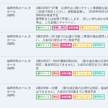
福岡市民ホール 大
1階21列37~47番 公演中止に限りチケット券面額を返
ホール
ご自身で対応ください。差額返金無し。 2026年08月14
(福岡)
5時00分発送予定
最寄駅または会場で手渡しします。 詳しい待ち合わせ
等は、ご入金後にマイページ...
紙チケット
受渡し指定
女性名義
塗りつぶしなし
質問
福岡市民ホール 大
1階22列5～20 3連でのお譲り可能 ご希望の場合質問く
ホール
い。 入金日の翌日までに発送予定
(福岡)
紙チケット
郵送
女性名義
塗りつぶしなし
質問受付
福岡市民ホール 大
1階24列37～50(中通路4席以内) ［取引成立後の公演
ホール
対応：返金対応はできません］ 入金日の翌日までに発
(福岡)
定
紙チケット
郵送
女性名義
塗りつぶしなし
質問受付
福岡市民ホール 大
1階20列8～16番 ［取引成立後の公演中止対応：返金
ホール
はできません］ 入金日の3日後までに発送予定
(福岡)
紙チケット
郵送
女性名義
塗りつぶしなし
質問受付