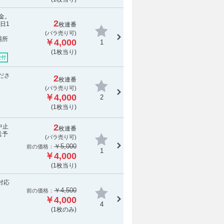
金。
2
日1
枚連番
(バラ売り可)
場所
￥4,000
1
(1枚当り)
受付
ださ
2
枚連番
(バラ売り可)
￥4,000
2
(1枚当り)
2
中止
枚連番
送予
(バラ売り可)
￥5,000
前の価格：
1
￥4,000
(1枚当り)
対応
￥4,500
前の価格：
￥4,000
4
(1枚のみ)