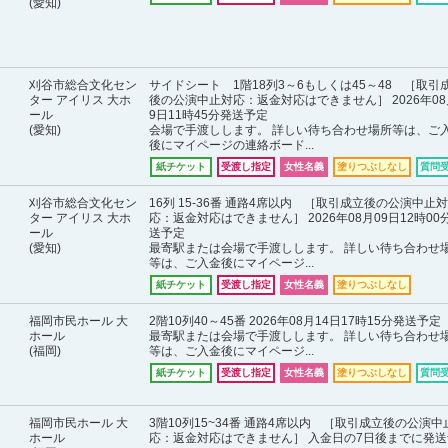
(愛知)
刈谷市総合文化セン
サイドシート 1階18列3～6もしくは45～48 ［取引
ター アイリス 大ホ
後の公演中止対応：返金対応はできません］ 2026年08
ール
9日11時45分発送予定
(愛知)
会場で手渡しします。 詳しい待ち合わせ場所等は、ご
後にマイページの連絡ボード...
紙チケット
受渡し指定
女性名義
塗りつぶしなし
質問
刈谷市総合文化セン
16列 15-36番 通路4席以内 ［取引成立後の公演中止対
ター アイリス 大ホ
応：返金対応はできません］ 2026年08月09日12時00
ール
送予定
(愛知)
最寄駅または会場で手渡しします。 詳しい待ち合わせ
等は、ご入金後にマイページ...
紙チケット
受渡し指定
女性名義
塗りつぶしなし
福岡市民ホール 大
2階10列40～45番 2026年08月14日17時15分発送予定
ホール
最寄駅または会場で手渡しします。 詳しい待ち合わせ
(福岡)
等は、ご入金後にマイページ...
紙チケット
受渡し指定
女性名義
塗りつぶしなし
質問
福岡市民ホール 大
3階10列15~34番 通路4席以内 ［取引成立後の公演中
ホール
応：返金対応はできません］ 入金日の7日後までに発送