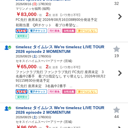
32
2026/08/16 (
日
) 17時30分
マリンメッセ福岡 (福岡)
￥83,000
2
/ 枚
枚 連番
【バラ売り不可】
FC先行 座席未定 2026年08月16日08時00分発送予定
初期当選 QRチケット 着ブロ希望な...
電子チケット
同行募集
女性名義
塗りつぶしなし
質問受付
timelesz タイムレス We're timelesz LIVE TOUR
2026 episode 2 MOMENTUM
19
2026/08/29 (
土
) 17時00分
セキスイハイムスーパーアリーナ (宮城)
￥65,000
2
/ 枚
枚 連番
【バラ売り不可】
ファンクラブ先行 ファンクラブ先行 FC先行 座席未定 3
名義中2番手 着ブロ指定なし すり替えなし 2026年08月2
9日15時30分発送予定
FC先行 座席未定 3名義中2番手 ...
電子チケット
同行募集
女性名義
塗りつぶしなし
質問受付
timelesz タイムレス We're timelesz LIVE TOUR
2026 episode 2 MOMENTUM
44
2026/08/29 (
土
) 17時00分
セキスイハイムスーパーアリーナ (宮城)
￥96,000
2