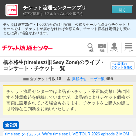
チケット流通センターアプリ
開く
値下げ情報をリアルタイムに受け取ろう
チケ流は運営25年・1,000万件の取引実績、公式リセールも取扱うチケットリ
セールです。チケットが届かなければ全額返金。チケット価格は定価より安い
または高い場合があります。
検索
出品
ログイン
メニュー
橋本将生(timelesz/旧Sexy Zone)のライブ・
この公演の
コンサート・チケット一覧
チケットを売る
18
495
全チケット件数
掲載待ちユーザー数
チケット流通センターでは出品者へチケット不正転売禁止法に関
する注意喚起を継続していますが、出品者によりチケット価格が
高額に設定されている場合もあります。チケットをご購入の際に
は冷静なご判断をお願いいたします。
全公演
timelesz タイムレス We're timelesz LIVE TOUR 2026 episode 2 MOM