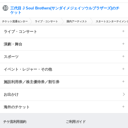
三代目 J Soul Brothers(サンダイメジェイソウルブラザーズ)のチ
ケット
チケット流通センター
ライブ・コンサート
国内アーティスト
スタートエンターテイメント
ライブ・コンサート
演劇・舞台
スポーツ
イベント・レジャー・その他
施設利用券／株主優待券／割引券
お出かけ
海外のチケット
チケ流利用規約
ご利用ガイド