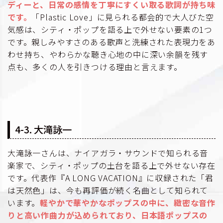
ディーと、日常の感情を丁寧にすくい取る歌詞が持ち味
です。
「Plastic Love」に見られる都会的で大人びた空
気感は、シティ・ポップを語る上で外せない要素の1つ
です。親しみやすさのある歌声と洗練された表現力をあ
わせ持ち、やわらかな聴き心地の中に深い余韻を残す
点も、多くの人を引きつける理由と言えます。
4-3. 大滝詠一
大滝詠一さんは、ナイアガラ・サウンドで知られる音
楽家で、シティ・ポップの土台を語る上で外せない存在
です。代表作『A LONG VACATION』に収録された「君
は天然色」は、今も再評価が続く名曲として知られて
います。
軽やかで華やかなポップスの中に、緻密な音作
りと高い作曲力が込められており、日本語ポップスの