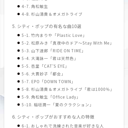
4-7. 角松敏生
4-8. 杉山清貴＆オメガトライブ
5. シティ・ポップの有名な曲10選
5-1. 竹内まりや「Plastic Love」
5-2. 松原みき「真夜中のドア～Stay With Me」
5-3. 山下達郎「RIDE ON TIME」
5-4. 大滝詠一「君は天然色」
5-5. 杏里「CAT’S EYE」
5-6. 大貫妙子「都会」
5-7. EPO「DOWN TOWN」
5-8. 杉山清貴＆オメガトライブ「君は1000％」
5-9. 角松敏生「Office Lady」
5-10. 稲垣潤一「夏のクラクション」
6. シティ・ポップがおすすめな人の特徴
6-1. おしゃれで洗練された音楽が好きな人