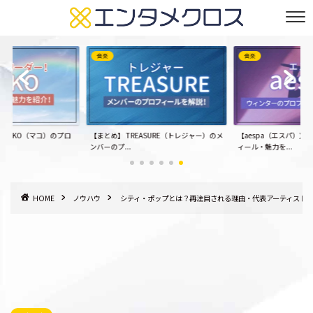
音楽
音楽
ー！MAKO（マコ）のプロ
【まとめ】 TREASURE（トレジャー）のメ
【aespa（エスパ）】
ンバーのプ...
ィール・魅力を...
HOME
ノウハウ
シティ・ポップとは？再注目される理由・代表アーティスト