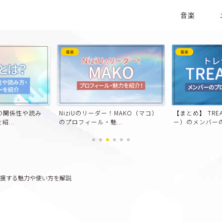
音楽
音楽
音楽
との関係性や読み
NiziUのリーダー！MAKO（マコ）
【まとめ】 TRE
...
のプロフィール・魅...
ー）のメンバーのプ
応援する魅力や使い方を解説