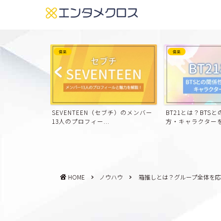
音楽
音楽
ンバー11人のプ
SEVENTEEN（セブチ）のメンバー
BT21とは？BTS
..
13人のプロフィー...
方・キャラクターを紹
HOME
ノウハウ
箱推しとは？グループ全体を