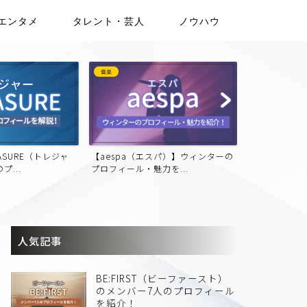
エンタメ
タレント・芸人
ノウハウ
音楽
音楽
ASURE（トレジャ
【aespa（エスパ）】ウィンターの
【まとめ】JO
...
プロフィール・魅力を...
ロフィール・魅
人気記事
BE:FIRST（ビーファースト）
のメンバー7人のプロフィール
を紹介！