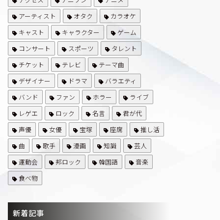
アーティスト
オタク
カラオケ
キャスト
キャラクター
ゲーム
コンサート
スポーツ
タレント
チケット
テレビ
テーマ曲
デザイナー
ドラマ
バラエティ
バンド
ファン
ホラー
ライブ
レゲエ
ロック
名言
君が代
声優
女優
宝塚
座席
推し活
曲
歌手
漫画
知識
芸人
運動会
邦ロック
韓国語
音楽
食べ物
新着記事