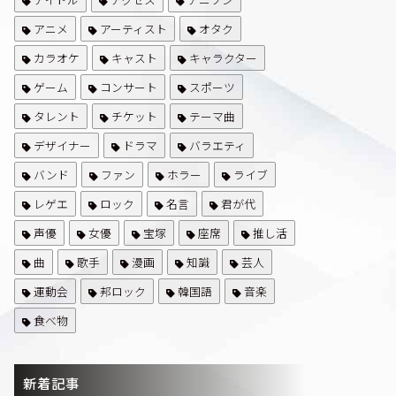
アニメ
アーティスト
オタク
カラオケ
キャスト
キャラクター
ゲーム
コンサート
スポーツ
タレント
チケット
テーマ曲
デザイナー
ドラマ
バラエティ
バンド
ファン
ホラー
ライブ
レゲエ
ロック
名言
君が代
声優
女優
宝塚
座席
推し活
曲
歌手
漫画
知識
芸人
運動会
邦ロック
韓国語
音楽
食べ物
新着記事