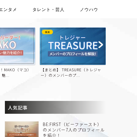
エンタメ
タレント・芸人
ノウハウ
音楽
音楽
ASURE（トレジャ
【aespa（エスパ）】ウィンターの
【まとめ】JO
...
プロフィール・魅力を...
ロフィール・魅
人気記事
BE:FIRST（ビーファースト）
のメンバー7人のプロフィール
を紹介！