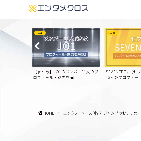
音楽
音楽
ンバー11人のプ
SEVENTEEN（セブチ）のメンバー
BT21とは？BTS
..
13人のプロフィー...
方・キャラクターを紹
HOME
エンタメ
週刊少年ジャンプのおすすめ