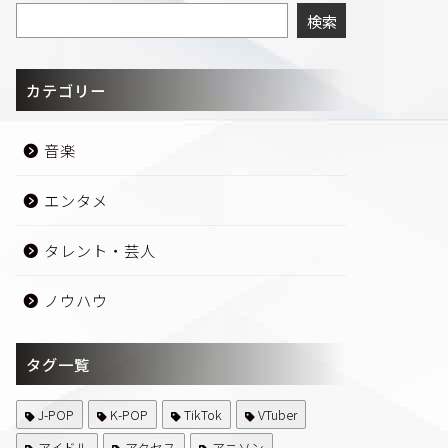
検索
カテゴリー
音楽
エンタメ
タレント・芸人
ノウハウ
タグ一覧
J-POP
K-POP
TikTok
VTuber
アイドル
アクセス
アニソン