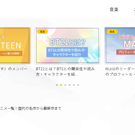
音楽
音楽
音楽
との関係性や読み
NiziUのリーダー！MAKO（マコ）
【まとめ】 TRE
...
のプロフィール・魅...
ー）のメンバーのプ
アニメ一覧！歴代の名作から最新作まで