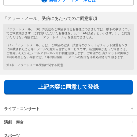
ご希望の公演・試合等のチケットがチケット流通センターに掲載されたこと
を、メールでお知らせするサービスです。
会員登録がお済みでない方もメールアドレスを登録するだけで気軽にご利用い
「アラートメール」受信にあたってのご同意事項
ただけます。
新着アラートメールは、チケットの新規掲載があった場合に、ご登録いただい
たメールアドレスへ1日1回配信されます。
上記内容に同意して登録
ライブ・コンサート
演劇・舞台
スポーツ