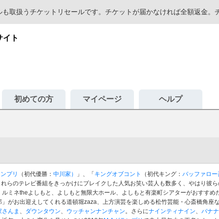
セールも取扱うチケットリセールです。チケットが届かなければ全額返金
サイト
初めての方
マイページ
ヘルプ
ランプリ
（初代優勝：
中川家）
」、「
キングオブコント
（初代キング：
バッファロー
れらのテレビ番組をきっかけにブレイクした人気お笑い芸人も数多く、やはり彼ら
ルミネtheよしもと、よしもと無限大ホール、よしもと有楽町シアターがおすすめ
」がお出迎えしてくれる道頓堀zaza、上方演芸を楽しめる松竹芸能・心斎橋角座
家さんま
、
ダウンタウン
、
ウッチャンナンチャン
。さらに
ナインティナイン
、
バナナ