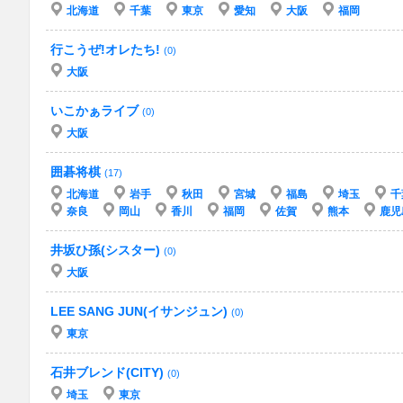
北海道
千葉
東京
愛知
大阪
福岡
行こうぜ!オレたち!
(0)
大阪
いこかぁライブ
(0)
大阪
囲碁将棋
(17)
北海道
岩手
秋田
宮城
福島
埼玉
千
奈良
岡山
香川
福岡
佐賀
熊本
鹿児
井坂ひ孫(シスター)
(0)
大阪
LEE SANG JUN(イサンジュン)
(0)
東京
石井ブレンド(CITY)
(0)
埼玉
東京