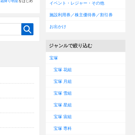
た
霜降り明星
をはじめ
イベント・レジャー・その他
施設利用券／株主優待券／割引券
お出かけ
ジャンルで絞り込む
宝塚
宝塚 花組
宝塚 月組
宝塚 雪組
宝塚 星組
宝塚 宙組
宝塚 専科