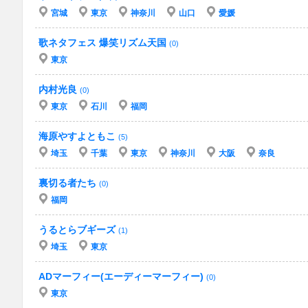
宮城
東京
神奈川
山口
愛媛
歌ネタフェス 爆笑リズム天国
(0)
東京
内村光良
(0)
東京
石川
福岡
海原やすよともこ
(5)
埼玉
千葉
東京
神奈川
大阪
奈良
裏切る者たち
(0)
福岡
うるとらブギーズ
(1)
埼玉
東京
ADマーフィー(エーディーマーフィー)
(0)
東京