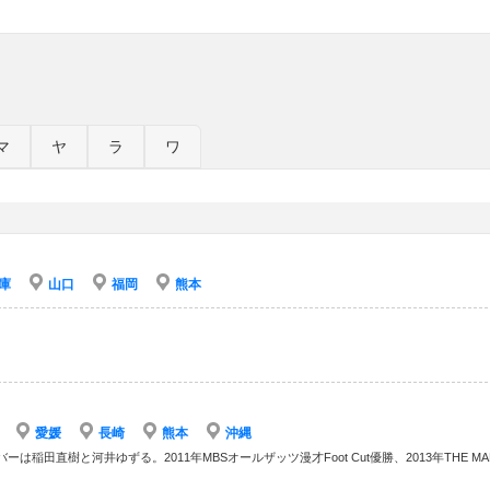
マ
ヤ
ラ
ワ
庫
山口
福岡
熊本
愛媛
長崎
熊本
沖縄
田直樹と河井ゆずる。2011年MBSオールザッツ漫才Foot Cut優勝、2013年THE MAN