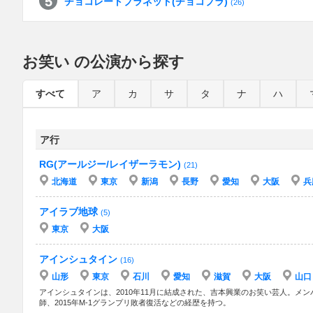
チョコレートプラネット(チョコプラ)
(26)
お笑い の公演から探す
すべて
ア
カ
サ
タ
ナ
ハ
ア行
RG(アールジー/レイザーラモン)
(21)
北海道
東京
新潟
長野
愛知
大阪
兵
アイラブ地球
(5)
東京
大阪
アインシュタイン
(16)
山形
東京
石川
愛知
滋賀
大阪
山口
アインシュタインは、2010年11月に結成された、吉本興業のお笑い芸人。メンバーは稲
師、2015年M-1グランプリ敗者復活などの経歴を持つ。