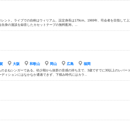
ント。ライブでの自称はウィリアム、設定身長は179cm。1969年、司会者を目指して
自身の漫談を録音したカセットテープの無料配布。...
賀
大阪
和歌山
岡山
広島
福岡
のまねシンガーである。幼少期から抜群の音感の持ち主で、3歳ですでに30以上のレパー
ディションにはなかなか通過できず、下積み時代にはカラ...