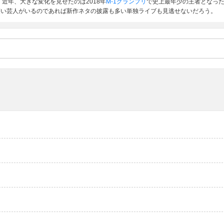
近年、大きな変化を見せたのは2018年
M-1グランプリ
で史上最年少の王者となっ
笑い芸人がいるのであれば新作ネタの披露も多い単独ライブも見逃せないだろう。