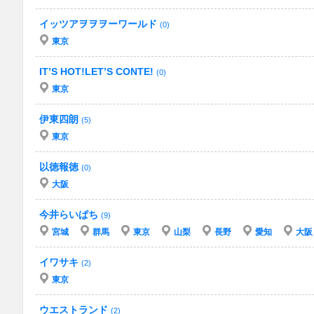
イッツアヲヲヲーワールド
(0)
東京
IT’S HOT!LET’S CONTE!
(0)
東京
伊東四朗
(5)
東京
以徳報徳
(0)
大阪
今井らいぱち
(9)
宮城
群馬
東京
山梨
長野
愛知
大阪
イワサキ
(2)
東京
ウエストランド
(2)