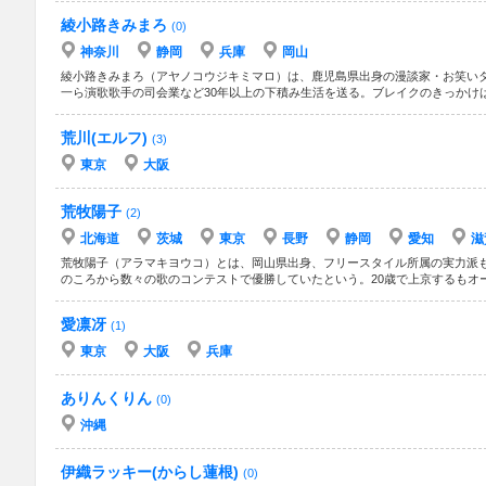
綾小路きみまろ
(0)
神奈川
静岡
兵庫
岡山
綾小路きみまろ（アヤノコウジキミマロ）は、鹿児島県出身の漫談家・お笑いタレ
一ら演歌歌手の司会業など30年以上の下積み生活を送る。ブレイクのきっかけは
荒川(エルフ)
(3)
東京
大阪
荒牧陽子
(2)
北海道
茨城
東京
長野
静岡
愛知
滋
荒牧陽子（アラマキヨウコ）とは、岡山県出身、フリースタイル所属の実力派も
のころから数々の歌のコンテストで優勝していたという。20歳で上京するもオー
愛凛冴
(1)
東京
大阪
兵庫
ありんくりん
(0)
沖縄
伊織ラッキー(からし蓮根)
(0)