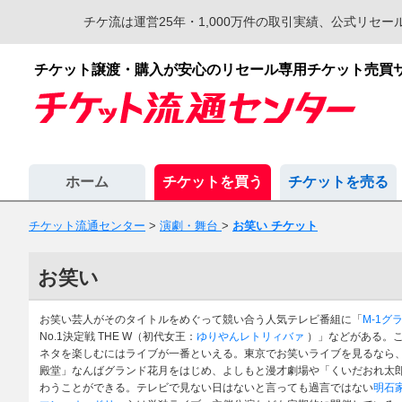
チケ流は運営25年・1,000万件の取引実績、公式リ
チケット譲渡・購入が安心のリセール専用チケット売買
ホーム
チケットを買う
チケットを売る
チケット流通センター
>
演劇・舞台
>
お笑い チケット
お笑い
お笑い芸人がそのタイトルをめぐって競い合う人気テレビ番組に「
M-1グ
No.1決定戦 THE W（初代女王：
ゆりやんレトリィバァ
）」などがある。こ
ネタを楽しむにはライブが一番といえる。東京でお笑いライブを見るなら、
殿堂」なんばグランド花月をはじめ、よしもと漫才劇場や「くいだおれ太郎
わうことができる。テレビで見ない日はないと言っても過言ではない
明石