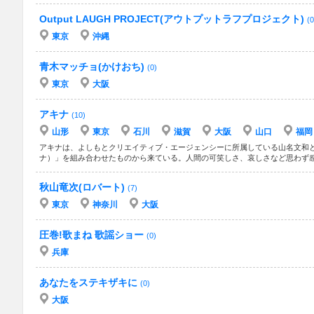
Output LAUGH PROJECT(アウトプットラフプロジェクト)
(0
東京
沖縄
青木マッチョ(かけおち)
(0)
東京
大阪
アキナ
(10)
山形
東京
石川
滋賀
大阪
山口
福岡
アキナは、よしもとクリエイティブ・エージェンシーに所属している山名文和と
ナ）」を組み合わせたものから来ている。人間の可笑しさ、哀しさなど思わず
秋山竜次(ロバート)
(7)
東京
神奈川
大阪
圧巻!歌まね 歌謡ショー
(0)
兵庫
あなたをステキザキに
(0)
大阪