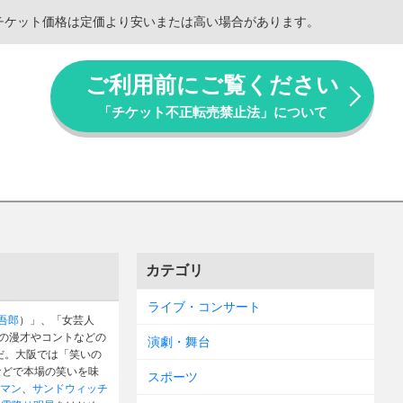
。チケット価格は定価より安いまたは高い場合があります。
ご利用前にご覧ください
「チケット不正転売禁止法」について
カテゴリ
ライブ・コンサート
吾郎
）」、「女芸人
の漫才やコントなどの
演劇・舞台
だ。大阪では「笑いの
などで本場の笑いを味
スポーツ
マン
、
サンドウィッチ