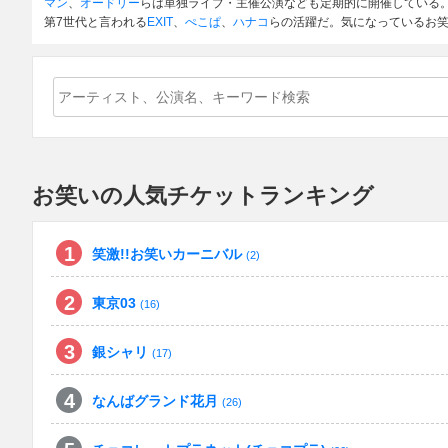
マン
、
オードリー
らは単独ライブ・主催公演なども定期的に開催している。
第7世代と言われる
EXIT
、
ぺこぱ
、
ハナコ
らの活躍だ。気になっているお
お笑いの人気チケットランキング
笑激!!お笑いカーニバル
(2)
東京03
(16)
銀シャリ
(17)
なんばグランド花月
(26)