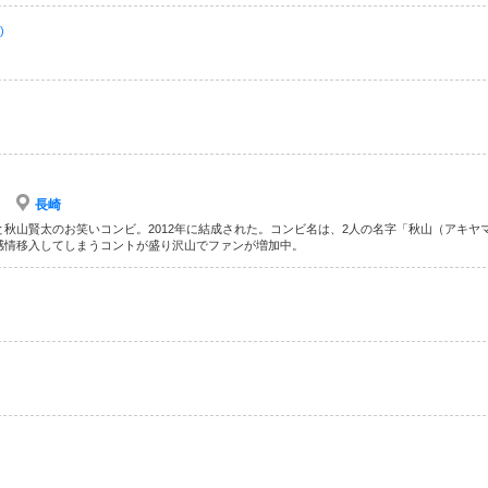
)
長崎
秋山賢太のお笑いコンビ。2012年に結成された。コンビ名は、2人の名字「秋山（アキヤ
感情移入してしまうコントが盛り沢山でファンが増加中。