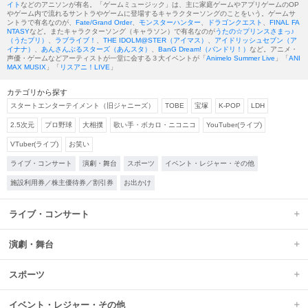
イト
などのアニソンが有名。「ゲームミュージック」は、主に家庭ゲームやアプリゲームのOP
やゲーム内で流れるサントラやゲームに登場するキャラクターソングのことをいう。ゲームサ
ントラで有名なのが、
Fate/Grand Order
、
モンスターハンター
、
ドラゴンクエスト
、
FINAL FA
NTASY
など。またキャラクターソング（キャラソン）で有名なのが
うたの☆プリンスさまっ♪
（うたプリ）
、
ラブライブ！
、
THE IDOLM@STER（アイマス）
、
アイドリッシュセブン（ア
イナナ）
、
あんさんぶるスターズ（あんスタ）
、
BanG Dream!（バンドリ！）
など。アニメ・
声優・ゲームなどアーティストが一堂に会する３大イベントが「
Animelo Summer Live
」「
ANI
MAX MUSIX
」「
リスアニ！LIVE
」
カテゴリから探す
スタートエンターテイメント（旧ジャニーズ）
TOBE
宝塚
K-POP
LDH
2.5次元
プロ野球
大相撲
歌い手・ボカロ・ニコニコ
YouTuber(ライブ)
VTuber(ライブ)
お笑い
ライブ・コンサート
演劇・舞台
スポーツ
イベント・レジャー・その他
施設利用券／株主優待券／割引券
お出かけ
ライブ・コンサート
演劇・舞台
スポーツ
イベント・レジャー・その他