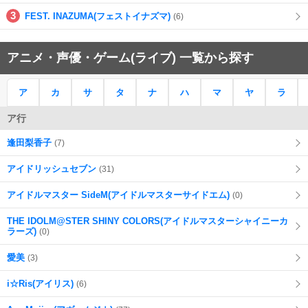
FEST. INAZUMA(フェストイナズマ)
(6)
アニメ・声優・ゲーム(ライブ) 一覧から探す
ア
カ
サ
タ
ナ
ハ
マ
ヤ
ラ
ア行
逢田梨香子
(7)
アイドリッシュセブン
(31)
アイドルマスター SideM(アイドルマスターサイドエム)
(0)
THE IDOLM@STER SHINY COLORS(アイドルマスターシャイニーカ
ラーズ)
(0)
愛美
(3)
i☆Ris(アイリス)
(6)