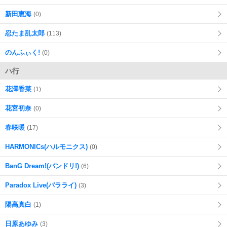
新田恵海
(0)
忍たま乱太郎
(113)
のんふぃく!
(0)
ハ行
花澤香菜
(1)
花宮初奈
(0)
春咲暖
(17)
HARMONICs(ハルモニクス)
(0)
BanG Dream!(バンドリ!)
(6)
Paradox Live(パラライ)
(3)
陽高真白
(1)
日原あゆみ
(3)