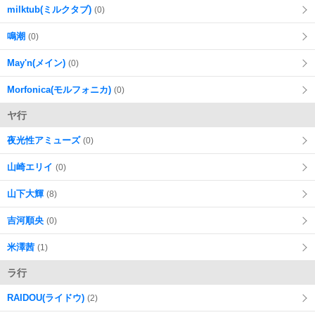
milktub(ミルクタブ)
(0)
鳴潮
(0)
May'n(メイン)
(0)
Morfonica(モルフォニカ)
(0)
ヤ行
夜光性アミューズ
(0)
山崎エリイ
(0)
山下大輝
(8)
吉河順央
(0)
米澤茜
(1)
ラ行
RAIDOU(ライドウ)
(2)