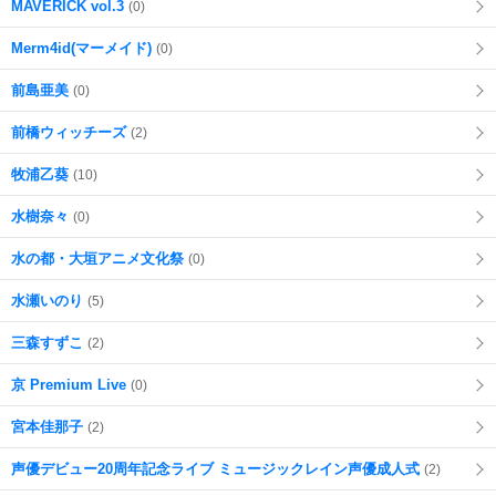
MAVERICK vol.3
(0)
Merm4id(マーメイド)
(0)
前島亜美
(0)
前橋ウィッチーズ
(2)
牧浦乙葵
(10)
水樹奈々
(0)
水の都・大垣アニメ文化祭
(0)
水瀬いのり
(5)
三森すずこ
(2)
京 Premium Live
(0)
宮本佳那子
(2)
声優デビュー20周年記念ライブ ミュージックレイン声優成人式
(2)