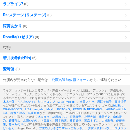
ラブライブ!
(0)
Re:ステージ (リステージ)
(0)
涼賀あかり
(0)
Roselia(ロゼリア)
(0)
ワ行
若井友希(i☆Ris)
(6)
鷲崎健
(0)
公演名が見当たらない場合は、
公演名追加依頼フォーム
からご連絡ください。
ライブ・コンサートにおけるアニメ・声優・ゲームジャンルは主に「アニソン」「声優歌手」
「ゲームミュージック」にジャンル化される。「アニソン」は、アニメのOP,EDに起用されて
る曲のことをいい、それを歌う歌手がアニソンシンガー。アニソンシンガーのレジェンドでは
水木一郎
、
ささきいさお
、
影山ヒロノブ
（
JAM Project）
、
串田アキラ
、
堀江美都子
、
高橋洋子
などが往年のアニソンを歌う。また近年アニソンを支えているアニソンシンガーでは
fripSide
、
GRANRODEO
、
LiSA
、
angela
、
May'n
、
KOTOKO
、
PENGUIN RESEARCH
、
AKINO with ble
ss4
、
鈴木このみ
、
黒崎真音
など。声優歌手もアニメのOP.EDやキャラクターソング（キャラソ
ン）として歌うことが多く
水樹奈々
、
林原めぐみ
、
宮野真守
、
小野大輔
、
神谷浩史
、
南條愛
乃
、
蒼井翔太
、
水瀬いのり
、
内田真礼
、
岡本信彦
、
柿原徹也
、
三森すずこ
、
大橋彩香
、
伊藤美
来
、
鈴木みのり
など有名声優から若手声優まで幅広く活躍している。キャラソンユニットでは
けいおん
、Angel Beats! 、
ご注文はうさぎですか（ごちうさ）
、
少女☆歌劇 レヴュースタァラ