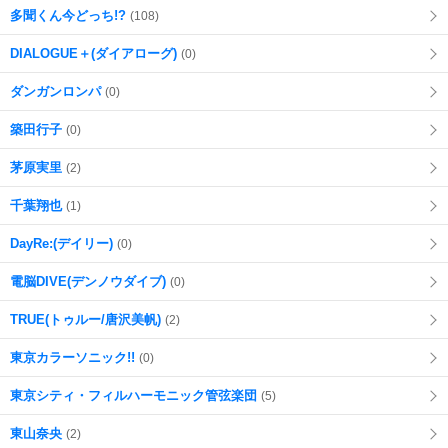
多聞くん今どっち!?
(108)
DIALOGUE＋(ダイアローグ)
(0)
ダンガンロンパ
(0)
築田行子
(0)
茅原実里
(2)
千葉翔也
(1)
DayRe:(デイリー)
(0)
電脳DIVE(デンノウダイブ)
(0)
TRUE(トゥルー/唐沢美帆)
(2)
東京カラーソニック!!
(0)
東京シティ・フィルハーモニック管弦楽団
(5)
東山奈央
(2)