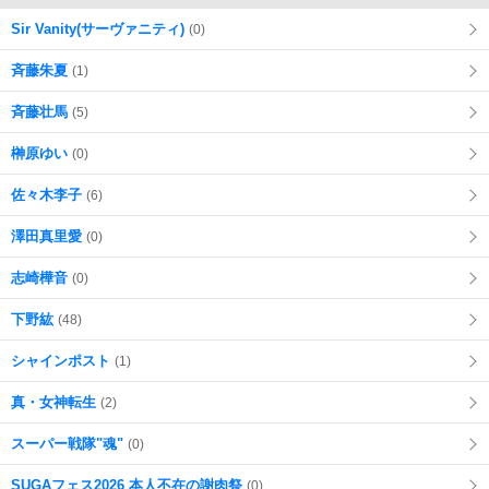
Sir Vanity(サーヴァニティ)
(0)
斉藤朱夏
(1)
斉藤壮馬
(5)
榊原ゆい
(0)
佐々木李子
(6)
澤田真里愛
(0)
志崎樺音
(0)
下野紘
(48)
シャインポスト
(1)
真・女神転生
(2)
スーパー戦隊"魂"
(0)
SUGAフェス2026 本人不在の謝肉祭
(0)