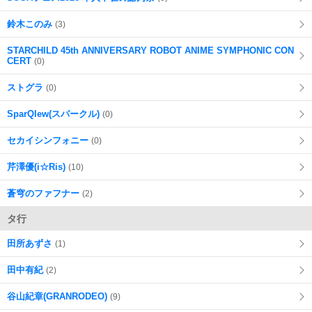
鈴木このみ
(3)
STARCHILD 45th ANNIVERSARY ROBOT ANIME SYMPHONIC CON
CERT
(0)
ストグラ
(0)
SparQlew(スパークル)
(0)
セカイシンフォニー
(0)
芹澤優(i☆Ris)
(10)
蒼穹のファフナー
(2)
タ行
田所あずさ
(1)
田中有紀
(2)
谷山紀章(GRANRODEO)
(9)