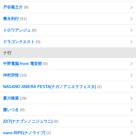
戸谷菊之介
(6)
豊永利行
(51)
トロワアンジュ
(0)
ドラゴンクエスト
(3)
ナ行
中野電脳 from 電音部
(0)
仲村宗悟
(10)
NAGANO ANIERA FESTA(ナガノアニエラフェスタ)
(2)
夏川椎菜
(29)
棗いつき
(0)
22/7(ナナブンノニジュウニ)
(0)
nano.RIPE(ナノライプ)
(2)