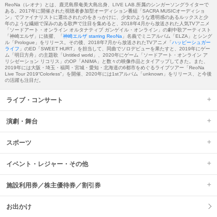
ReoNa（レオナ）とは、鹿児島県奄美大島出身、LIVE LAB.所属のシンガーソングライターで
ある。2017年に開催された視聴者参加型オーディション番組「SACRA MUSICオーディショ
ン」でファイナリストに選出されたのをきっかけに、少女のような透明感のあるルックスと少
年のような繊細で深みのある歌声で注目を集めると、2018年4月から放送された人気TVアニメ
「ソードアート・オンライン オルタナティブ ガンゲイル・オンライン」の劇中歌アーティスト
「神崎エルザ」に抜擢、「
神崎エルザ starring ReoNa
」名義でミニアルバム「ELZA」とシング
ル「Prologue」をリリース。その後、2018年7月から放送されたTVアニメ「
ハッピーシュガー
ライフ
」のED「SWEET HURT」を担当して、同曲でソロデビューを果たすと、2019年にゲー
ム「明日方舟」の主題歌「Untitled world」、2020年にゲーム「ソードアート・オンライン ア
リシゼーション リコリス」のOP「ANIMA」と数々の映像作品とタイアップしてきた。また、
2019年には大阪・埼玉・福岡・宮城・愛知・北海道の6都市をめぐるライブツアー「ReoNa
Live Tour 2019“Colorless”」を開催、2020年には1stアルバム「unknown」をリリース、と今後
の活躍も注目だ。
ライブ・コンサート
演劇・舞台
スポーツ
イベント・レジャー・その他
施設利用券／株主優待券／割引券
お出かけ