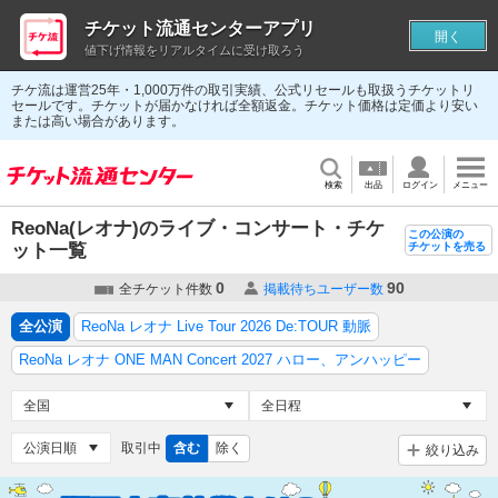
チケット流通センターアプリ
開く
値下げ情報をリアルタイムに受け取ろう
チケ流は運営25年・1,000万件の取引実績、公式リセールも取扱うチケットリ
セールです。チケットが届かなければ全額返金。チケット価格は定価より安い
または高い場合があります。
検索
出品
ログイン
メニュー
ReoNa(レオナ)のライブ・コンサート・チケ
この公演の
ット一覧
チケットを売る
0
90
全チケット件数
掲載待ちユーザー数
全公演
ReoNa レオナ Live Tour 2026 De:TOUR 動脈
ReoNa レオナ ONE MAN Concert 2027 ハロー、アンハッピー
取引中
含む
除く
絞り込み