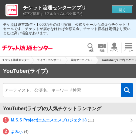
チケット流通センターアプリ
開く
値下げ情報をリアルタイムに受け取ろう
チケ流は運営25年・1,000万件の取引実績、公式リセールも取扱うチケットリ
セールです。チケットが届かなければ全額返金。チケット価格は定価より安い
または高い場合があります。
検索
出品
ログイン
メニュー
チケット流通センター
ライブ・コンサート
国内アーティスト
YouTuber(ライブ) チケッ
YouTuber(ライブ)
YouTuber(ライブ)の人気チケットランキング
M.S.S Project(エムエスエスプロジェクト)
(11)
よみぃ
(4)