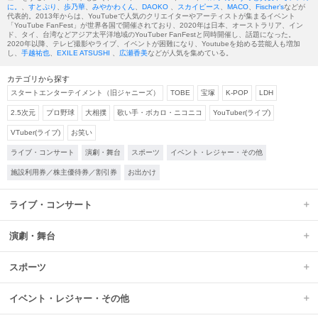
に。
、
すとぷり
、
歩乃華
、
みやかわくん
、
DAOKO
、
スカイピース
、
MACO
、
Fischer’s
などが
代表的。2013年からは、YouTubeで人気のクリエイターやアーティストが集まるイベント
「YouTube FanFest」が世界各国で開催されており、2020年は日本、オーストラリア、イン
ド、タイ、台湾などアジア太平洋地域のYouTuber FanFestと同時開催し、話題になった。
2020年以降、テレビ撮影やライブ、イベントが困難になり、Youtubeを始める芸能人も増加
し、
手越祐也
、
EXILE ATSUSHI
、
広瀬香美
などが人気を集めている。
カテゴリから探す
スタートエンターテイメント（旧ジャニーズ）
TOBE
宝塚
K-POP
LDH
2.5次元
プロ野球
大相撲
歌い手・ボカロ・ニコニコ
YouTuber(ライブ)
VTuber(ライブ)
お笑い
ライブ・コンサート
演劇・舞台
スポーツ
イベント・レジャー・その他
施設利用券／株主優待券／割引券
お出かけ
ライブ・コンサート
演劇・舞台
スポーツ
イベント・レジャー・その他