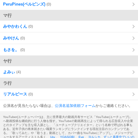
PeruPines(ペルピンズ)
(0)
マ行
みやかわくん
(0)
みやけん
(0)
もさを。
(0)
ヤ行
よみぃ
(4)
ラ行
リアルピース
(0)
公演名が見当たらない場合は、
公演名追加依頼フォーム
からご連絡ください。
YouTuber(ユーチューバー)は、主に世界最大の動画共有サービス「YouTube(ユーチューブ)」
へ動画投稿を継続的に行う人物を指す。YouTubeの動画再生によって得られる広告収入や企業
とのタイアップを主な収入源とし、「ユーチューブクリエイター」という名称で呼ばれる事も
ある。近年子供の将来就きたい職業ランキングにランクインする現在注目のコンテンツであ
る。「歌ってみた」や「歌うま」動画として、カバー曲をYouTubeにアップし、メジャーデビ
ューをするアーティストも多く、
Uru
、
YOASOBI
、
Eve
、
ヨルシカ
、
ずっと真夜中でいいの