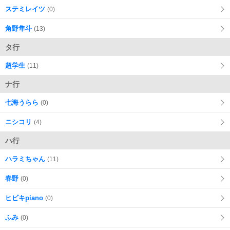
ステミレイツ
(0)
角野隼斗
(13)
タ行
超学生
(11)
ナ行
七海うらら
(0)
ニシコリ
(4)
ハ行
ハラミちゃん
(11)
春野
(0)
ヒビキpiano
(0)
ふみ
(0)