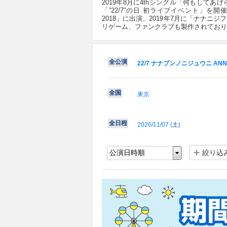
2019年8月に4thシングル「何もしてあ
「”22/7”の日 初ライブイベント」を
2018」に出演、2019年7月に「ナナニ
リゲーム、ファンクラブも製作されており
全公演
22/7 ナナブンノニジュウニ ANNIV
全国
東京
全日程
2026/11/07 (
土
)
絞り込