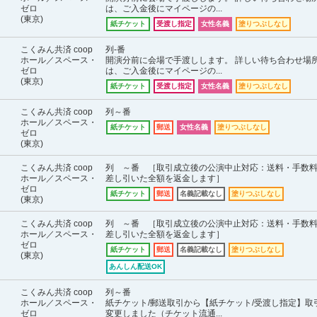
ゼロ
は、ご入金後にマイページの...
(東京)
紙チケット
受渡し指定
女性名義
塗りつぶしなし
こくみん共済 coop
列-番
ホール／スペース・
開演分前に会場で手渡しします。 詳しい待ち合わせ場
ゼロ
は、ご入金後にマイページの...
(東京)
紙チケット
受渡し指定
女性名義
塗りつぶしなし
こくみん共済 coop
列～番
ホール／スペース・
紙チケット
郵送
女性名義
塗りつぶしなし
ゼロ
(東京)
こくみん共済 coop
列 ～番 ［取引成立後の公演中止対応：送料・手数
ホール／スペース・
差し引いた全額を返金します］
ゼロ
紙チケット
郵送
名義記載なし
塗りつぶしなし
(東京)
こくみん共済 coop
列 ～番 ［取引成立後の公演中止対応：送料・手数
ホール／スペース・
差し引いた全額を返金します］
ゼロ
紙チケット
郵送
名義記載なし
塗りつぶしなし
(東京)
あんしん配送OK
こくみん共済 coop
列～番
ホール／スペース・
紙チケット/郵送取引から【紙チケット/受渡し指定】取
ゼロ
変更しました（チケット流通...