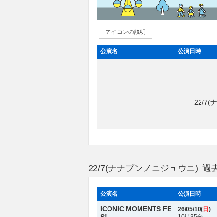
アイコンの説明
公演名
公演日時
22/
22/7(ナナブンノニジュウニ) 
公演名
公演日時
ICONIC MOMENTS FE
26/05/10(
日
)
S!
10時35分