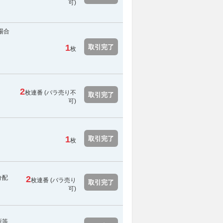
可
)
の場合
ま
1
取引完了
枚
ま
2
枚連番 (
バラ売り不
取引完了
可
)
ま
1
取引完了
枚
分配
2
枚連番 (バラ売り
取引完了
可)
所等