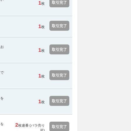
1
取引完了
枚
1
取引完了
枚
てお
1
取引完了
枚
スで
1
取引完了
枚
用を
1
取引完了
枚
用を
2
枚連番 (バラ売り
取引完了
可)