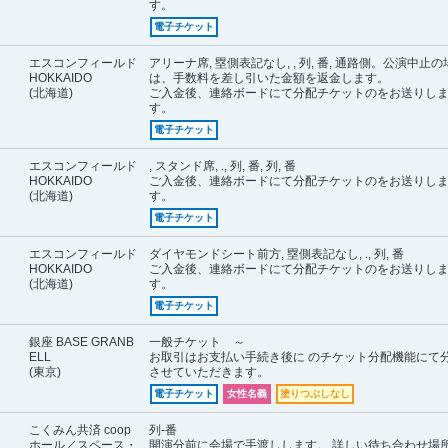
す。
電子チケット
エスコンフィールド
アリーナ席, 塁側表記なし, , 列, 番, 通路側。公演中止
HOKKAIDO
は、手数料を差し引いた金額を返金します。
(北海道)
ご入金後、連絡ボードにて分配チケットのをお送りし
す。
電子チケット
エスコンフィールド
, スタンド席, ., 列, 番, 列, 番
HOKKAIDO
ご入金後、連絡ボードにて分配チケットのをお送りし
(北海道)
す。
電子チケット
エスコンフィールド
ダイヤモンドシート前方, 塁側表記なし, ., 列, 番
HOKKAIDO
ご入金後、連絡ボードにて分配チケットのをお送りし
(北海道)
す。
電子チケット
銀座 BASE GRANB
一般チケット ～
ELL
お取引はお支払い手続き後に のチケット分配機能にて
(東京)
させていただきます。
電子チケット
女性名義
塗りつぶしなし
こくみん共済 coop
列-番
ホール／スペース・
開演分前に会場で手渡しします。 詳しい待ち合わせ場