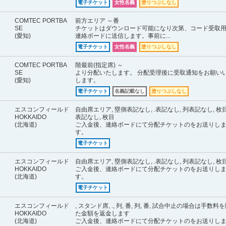
電子チケット
女性名義
塗りつぶしなし
COMTEC PORTBA
前方エリア ～番
SE
チケットはダウンロード可能になり次第、コード受取
(愛知)
連絡ボードに送信します。事前に...
電子チケット
女性名義
塗りつぶしなし
COMTEC PORTBA
階最前(指定席) ～
SE
より分配いたします。 分配受理後に受取通知をお願い
(愛知)
します。
電子チケット
名義記載なし
塗りつぶしなし
エスコンフィールド
自由席エリア, 塁側表記なし, .表記なし, 列表記なし, 枚目
HOKKAIDO
表記なし, 枚目
(北海道)
ご入金後、連絡ボードにて分配チケットのをお送りし
す。
電子チケット
エスコンフィールド
自由席エリア, 塁側表記なし, .表記なし, 列表記なし, 枚
HOKKAIDO
ご入金後、連絡ボードにて分配チケットのをお送りし
(北海道)
す。
電子チケット
エスコンフィールド
, スタンド席, ., 列, 番, 列, 番, 試合中止の場合は手数料
HOKKAIDO
た金額を返金します
(北海道)
ご入金後、連絡ボードにて分配チケットのをお送りし