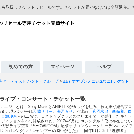
セールも取扱うチケットリセールです。チケットが届かなければ全額返金
心のリセール専用チケット売買サイト
初めての方
マイページ
ヘルプ
内アーティスト バンド・グループ
>
22/7(ナナブンノニジュウニ) チケット
)のライブ・コンサート・チケット一覧
ニジ）とは、Sony MusicとANIPLEXがタッグを組み、秋元康が総合プロ
ある。現メンバーは
天城サリー
、
海乃るり
、河瀬詩、
倉岡水巴
、
西條和
、
白
、
宮瀬玲奈
らの11名で、日本トップクラスのクリエイターが製作したキャラ
ィションをへて結成された。2017年9月に1stシングル「僕は存在してい
仮想ライブ空間「SHOWROOM」配信オリコンウィークリーランキングで
4月に2ndシングル「シャンプーの匂いがした」、同年8月に3rd「理解者」、