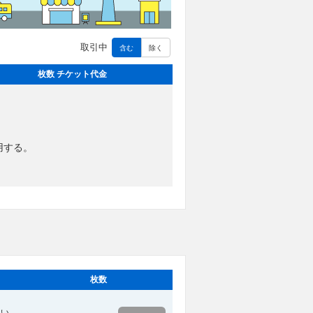
取引中
含む
除く
枚数 チケット代金
用する。
枚数
てい