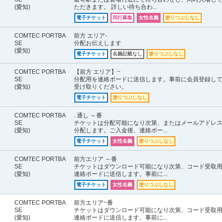
(愛知)
ただきます。 詳しい待ち合わ...
電子チケット
同行募集
女性名義
塗りつぶしなし
COMTEC PORTBA
前方 エリア-
SE
分配お伝えします
(愛知)
電子チケット
名義記載なし
塗りつぶしなし
COMTEC PORTBA
【前方 エリア】~
SE
分配用を連絡ボードに送信します。事前に会員登録し
(愛知)
受け取りください。
電子チケット
塗りつぶしなし
COMTEC PORTBA
. 通し ～番
SE
チケットは分配可能になり次第、またはメールアドレ
(愛知)
分配します。ご入金後、連絡ボー...
電子チケット
女性名義
塗りつぶしなし
COMTEC PORTBA
前方エリア ～番
SE
チケットはダウンロード可能になり次第、コード受取
(愛知)
連絡ボードに送信します。事前に...
電子チケット
女性名義
塗りつぶしなし
COMTEC PORTBA
前方エリア~番
SE
チケットはダウンロード可能になり次第、コード受取
(愛知)
連絡ボードに送信します。事前に...