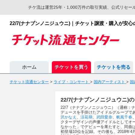
チケ流は運営25年・1,000万件の取引実績、公式リ
22/7(ナナブンノニジュウニ)｜チケット譲渡・購入が安
ホーム
チケットを買う
チケットを売る
チケット流通センター
>
ライブ・コンサート
>
国内アーティスト
>
国
22/7(ナナブンノニジュウニ
22/7（ナナブンノニジュウニ）（通称：ナナ
デュースを手掛けたアイドルグループで
沢かなえ
、
涼花萌
、
武田愛奈
、
帆風千春
クターデザインの声優アイドルとしてオーデ
なかった」でデビューを果たすと、同曲は
初登場10位を記録。その後も、2018年