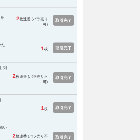
用を
2
枚連番 (バラ売り
取引完了
可)
いた
1
取引完了
枚
, 列
2
枚連番 (
バラ売り不
ま
取引完了
可
)
目
ま
1
取引完了
枚
を除い
2
枚連番 (
バラ売り不
ま
取引完了