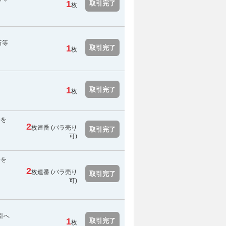
1
取引完了
枚
所等
1
取引完了
枚
1
取引完了
枚
料を
2
枚連番 (バラ売り
取引完了
可)
料を
2
枚連番 (バラ売り
取引完了
可)
引へ
1
取引完了
枚