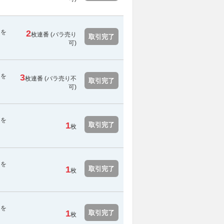
用を
2
枚連番 (バラ売り
取引完了
可)
用を
3
枚連番 (
バラ売り不
取引完了
可
)
用を
1
取引完了
枚
用を
1
取引完了
枚
用を
1
取引完了
枚