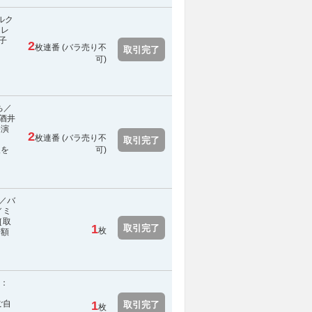
ルク
／レ
花子
2
枚連番 (
バラ売り不
取引完了
］
可
)
ち／
酒井
公演
2
枚連番 (
バラ売り不
取引完了
報を
可
)
／バ
／ミ
［取
1
取引完了
枚
全額
応：
ご自
1
取引完了
枚