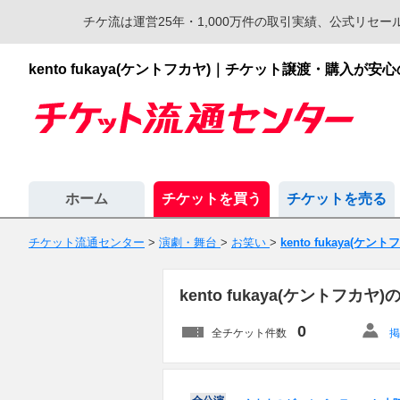
チケ流は運営25年・1,000万件の取引実績、公式リ
kento fukaya(ケントフカヤ)｜チケット譲渡・購入
ホーム
チケットを買う
チケットを売る
チケット流通センター
>
演劇・舞台
>
お笑い
>
kento fukaya(ケン
kento fukaya(ケントフ
0
全チケット件数
掲