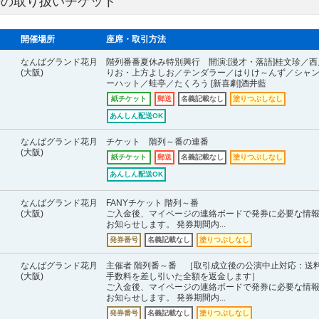
) 過去の取り扱いチケット
開催場所
座席・取引方法
なんばグランド花月
階列番番夏休み特別興行 開演:[漫才・落語]桂文珍／西
(大阪)
りお・上方よしお／テンダラー／はりけ～んず／シャ
ーハット／蛙亭／たくろう [新喜劇]酒井藍
紙チケット
郵送
名義記載なし
塗りつぶしなし
あんしん配送OK
なんばグランド花月
チケット 階列～番の連番
(大阪)
紙チケット
郵送
名義記載なし
塗りつぶしなし
あんしん配送OK
なんばグランド花月
FANYチケット 階列～番
(大阪)
ご入金後、マイページの連絡ボードで発券に必要な情
お知らせします。 発券期間内...
発券番号
名義記載なし
塗りつぶしなし
なんばグランド花月
主催者 階列番～番 ［取引成立後の公演中止対応：送
(大阪)
手数料を差し引いた全額を返金します］
ご入金後、マイページの連絡ボードで発券に必要な情
お知らせします。 発券期間内...
発券番号
名義記載なし
塗りつぶしなし