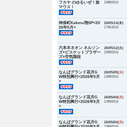
フカヤ のゆるいぜ！旅
19時00分
マウス！
神保町Kakeru翔SP<20
26/05/14(
木
)
26年5月>
17時30分
六本木ネオン ネルソン
26/05/12(
火
)
ズ×ビスケットブラザー
20時00分
ズ×空気階段
なんばグランド花月G
26/05/05(
火
)
W特別興行<2026年5月
13時00分
>
なんばグランド花月G
26/05/04(
月
)
W特別興行<2026年5月
13時00分
>
なんばグランド花月G
26/05/04(
月
)
W特別興行<2026年5月
19時00分