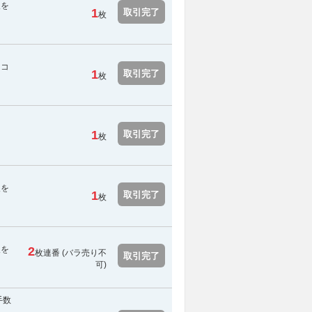
報を
1
取引完了
枚
にコ
1
取引完了
枚
1
取引完了
枚
報を
1
取引完了
枚
報を
2
枚連番 (
バラ売り不
取引完了
可
)
手数