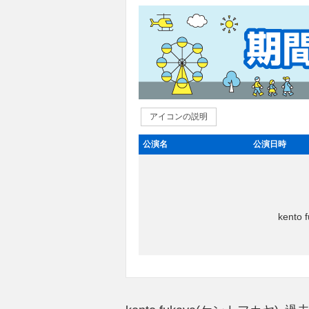
アイコンの説明
公演名
公演日時
kent