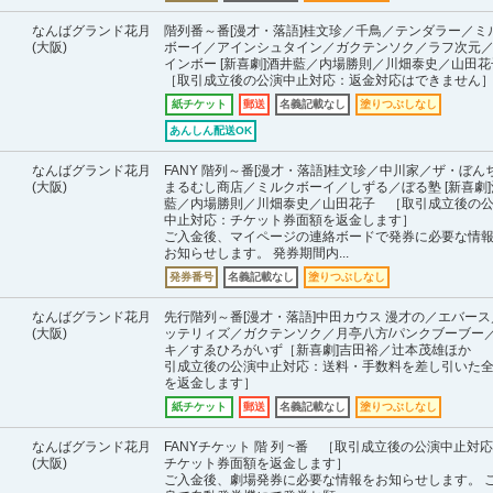
なんばグランド花月
階列番～番[漫才・落語]桂文珍／千鳥／テンダラー／ミ
(大阪)
ボーイ／アインシュタイン／ガクテンソク／ラフ次元
インボー [新喜劇]酒井藍／内場勝則／川畑泰史／山田
［取引成立後の公演中止対応：返金対応はできません
紙チケット
郵送
名義記載なし
塗りつぶしなし
あんしん配送OK
なんばグランド花月
FANY 階列～番[漫才・落語]桂文珍／中川家／ザ・ぼん
(大阪)
まるむし商店／ミルクボーイ／しずる／ぼる塾 [新喜劇]
藍／内場勝則／川畑泰史／山田花子 ［取引成立後の
中止対応：チケット券面額を返金します］
ご入金後、マイページの連絡ボードで発券に必要な情
お知らせします。 発券期間内...
発券番号
名義記載なし
塗りつぶしなし
なんばグランド花月
先行階列～番[漫才・落語]中田カウス 漫才の／エバース
(大阪)
ッテリィズ／ガクテンソク／月亭八方/パンクブーブー
キ／すゑひろがいず［新喜劇]吉田裕／辻本茂雄ほか 
引成立後の公演中止対応：送料・手数料を差し引いた
を返金します］
紙チケット
郵送
名義記載なし
塗りつぶしなし
なんばグランド花月
FANYチケット 階 列 ~番 ［取引成立後の公演中止対
(大阪)
チケット券面額を返金します］
ご入金後、劇場発券に必要な情報をお知らせします。 