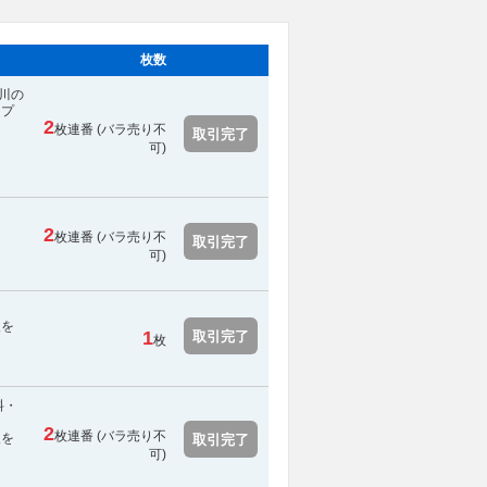
枚数
川の
ンプ
2
枚連番 (
バラ売り不
取引完了
可
)
2
枚連番 (
バラ売り不
取引完了
可
)
報を
1
取引完了
枚
料・
2
枚連番 (
バラ売り不
報を
取引完了
可
)