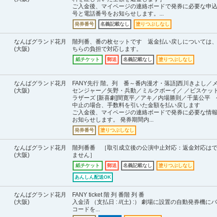
ご入金後、マイページの連絡ボードで発券に必要な申
号と電話番号をお知らせします。...
発券番号
名義記載なし
塗りつぶしなし
なんばグランド花月
階列番、番の枚セットです 返金払い戻しについては
(大阪)
ちらの負担で対応します。
紙チケット
郵送
名義記載なし
塗りつぶしなし
なんばグランド花月
FANY先行 階。列 番～番内漫才・落語]西川きよし／
(大阪)
センジャー／矢野・兵動／ミルクボーイ／ ／ビスケッ
ラザーズ [新喜劇]間寛平／アキ／内場勝則／千葉公平 
中止の場合、手数料を引いた金額を払い戻します
ご入金後、マイページの連絡ボードで発券に必要な情
お知らせします。 発券期間内...
発券番号
塗りつぶしなし
なんばグランド花月
階列番番 ［取引成立後の公演中止対応：返金対応は
(大阪)
ません］
紙チケット
郵送
名義記載なし
塗りつぶしなし
あんしん配送OK
なんばグランド花月
FANY ticket 階 列 番階 列 番
(大阪)
入金済 （支払日 : //(土) :） 劇場に設置の自動発券機に
コードを...