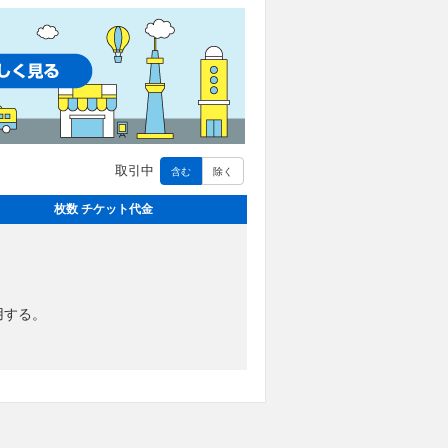
取引中
含む
除く
枚数 チケット代金
用する。