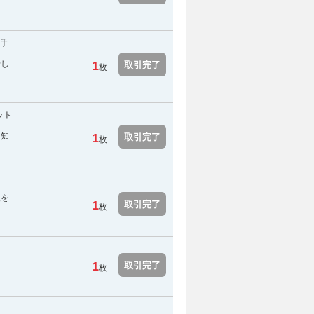
・手
せし
1
取引完了
枚
ット
お知
1
取引完了
枚
報を
1
取引完了
枚
1
取引完了
枚