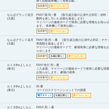
身で自動発券機にて発券お願...
発券番号
塗りつぶしなし
なんばグランド花月
FANY 階 列 ~番 ［取引成立後の公演中止対応：送料
(大阪)
数料を差し引いた全額を返金します］
マイページの連絡ボードで発券に必要な情報をお知ら
ます。 発券機にて発券お願い...
発券番号
塗りつぶしなし
なんばグランド花月
FANY 階 列 ～番 ［取引成立後の公演中止対応：チケ
(大阪)
券面額を返金します］
マイページの連絡ボードで、劇場発券に必要な情報を
らせします。
発券番号
名義記載なし
塗りつぶしなし
ルミネtheよしもと
FANY先行 列～番
(東京)
ご入金後、マイページの連絡ボードで発券に必要な情
お知らせします。 劇場の発券...
発券番号
塗りつぶしなし
ルミネtheよしもと
列-番
(東京)
コードのスクリーンショットでの譲渡
電子チケット
名義記載なし
塗りつぶしなし
ルミネtheよしもと
FANY 列 ～番