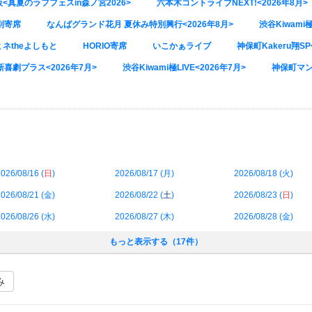
<真夏のラフフェスin森ノ宮2026>
六本木コントライブNEXT!<2026年8月>
別寄席
なんばグランド花月 夏休み特別興行<2026年8月>
渋谷Kiwami
ネtheよしもと
HORIO寄席
いこかぁライブ
神保町Kakeru翔SP
喜劇プラス<2026年7月>
渋谷Kiwami極LIVE<2026年7月>
神保町マン
026/08/16 (
日
)
2026/08/17 (
月
)
2026/08/18 (
火
)
026/08/21 (
金
)
2026/08/22 (
土
)
2026/08/23 (
日
)
026/08/26 (
水
)
2026/08/27 (
木
)
2026/08/28 (
金
)
もっと表示する（17件）
み