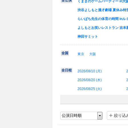
全公演
くままのゲームパーティー in大阪
渋谷よしもと漫才劇場 夏休み特
らいぱち先生の体育の時間 inルミ
よしもとお笑いレストラン 吉本新
神回サミット
全国
東京
大阪
全日程
2026/08/10 (
月
)
2
2026/08/20 (
木
)
2
2026/08/25 (
火
)
2
絞り込