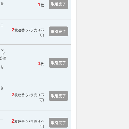
込番
1
取引完了
枚
、こ
2
枚連番 (
バラ売り不
取引完了
可
)
メッ
トブ
公演
1
取引完了
枚
報を
でき
2
枚連番 (
バラ売り不
取引完了
可
)
バー
2
枚連番 (
バラ売り不
取引完了
可
)