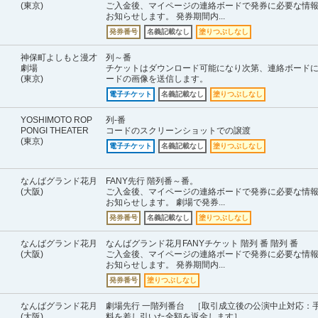
(東京)
ご入金後、マイページの連絡ボードで発券に必要な情
お知らせします。 発券期間内...
発券番号
名義記載なし
塗りつぶしなし
神保町よしもと漫才
列～番
劇場
チケットはダウンロード可能になり次第、連絡ボード
(東京)
ードの画像を送信します。
電子チケット
名義記載なし
塗りつぶしなし
YOSHIMOTO ROP
列-番
PONGI THEATER
コードのスクリーンショットでの譲渡
(東京)
電子チケット
名義記載なし
塗りつぶしなし
なんばグランド花月
FANY先行 階列番～番。
(大阪)
ご入金後、マイページの連絡ボードで発券に必要な情
お知らせします。 劇場で発券...
発券番号
名義記載なし
塗りつぶしなし
なんばグランド花月
なんばグランド花月FANYチケット 階列 番 階列 番
(大阪)
ご入金後、マイページの連絡ボードで発券に必要な情
お知らせします。 発券期間内...
発券番号
塗りつぶしなし
なんばグランド花月
劇場先行 一階列番台 ［取引成立後の公演中止対応：
(大阪)
料を差し引いた全額を返金します］