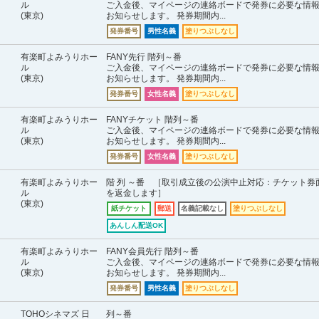
ル
ご入金後、マイページの連絡ボードで発券に必要な情
(東京)
お知らせします。 発券期間内...
発券番号
男性名義
塗りつぶしなし
有楽町よみうりホー
FANY先行 階列～番
ル
ご入金後、マイページの連絡ボードで発券に必要な情
(東京)
お知らせします。 発券期間内...
発券番号
女性名義
塗りつぶしなし
有楽町よみうりホー
FANYチケット 階列～番
ル
ご入金後、マイページの連絡ボードで発券に必要な情
(東京)
お知らせします。 発券期間内...
発券番号
女性名義
塗りつぶしなし
有楽町よみうりホー
階 列 ～番 ［取引成立後の公演中止対応：チケット券
ル
を返金します］
(東京)
紙チケット
郵送
名義記載なし
塗りつぶしなし
あんしん配送OK
有楽町よみうりホー
FANY会員先行 階列～番
ル
ご入金後、マイページの連絡ボードで発券に必要な情
(東京)
お知らせします。 発券期間内...
発券番号
男性名義
塗りつぶしなし
TOHOシネマズ 日
列～番