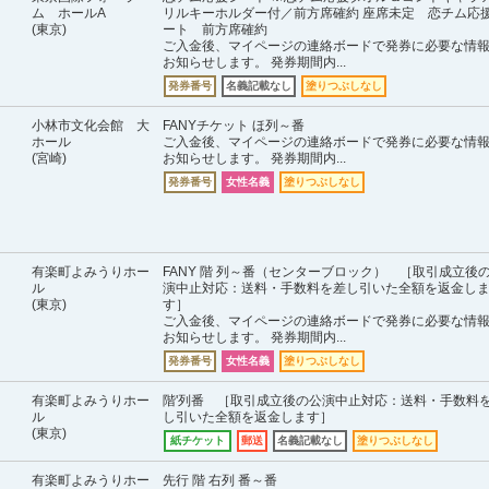
ム ホールA
リルキーホルダー付／前方席確約 座席未定 恋チム応
(東京)
ート 前方席確約
ご入金後、マイページの連絡ボードで発券に必要な情
お知らせします。 発券期間内...
発券番号
名義記載なし
塗りつぶしなし
小林市文化会館 大
FANYチケット ほ列～番
ホール
ご入金後、マイページの連絡ボードで発券に必要な情
(宮崎)
お知らせします。 発券期間内...
発券番号
女性名義
塗りつぶしなし
有楽町よみうりホー
FANY 階 列～番（センターブロック） ［取引成立後
ル
演中止対応：送料・手数料を差し引いた全額を返金し
(東京)
す］
ご入金後、マイページの連絡ボードで発券に必要な情
お知らせします。 発券期間内...
発券番号
女性名義
塗りつぶしなし
有楽町よみうりホー
階'列番 ［取引成立後の公演中止対応：送料・手数料
ル
し引いた全額を返金します］
(東京)
紙チケット
郵送
名義記載なし
塗りつぶしなし
有楽町よみうりホー
先行 階 右列 番～番