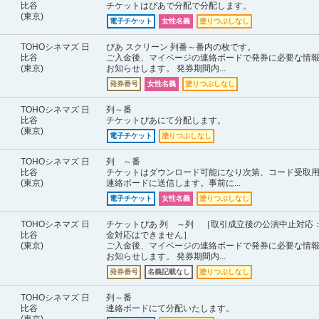
比谷
チケットはぴあで分配で分配します。
(東京)
電子チケット
女性名義
塗りつぶしなし
TOHOシネマズ 日
びあ スクリーン 列番～番内の枚です。
比谷
ご入金後、マイページの連絡ボードで発券に必要な情
(東京)
お知らせします。 発券期間内...
発券番号
女性名義
塗りつぶしなし
TOHOシネマズ 日
列～番
比谷
チケットぴあにて分配します。
(東京)
電子チケット
塗りつぶしなし
TOHOシネマズ 日
列 ～番
比谷
チケットはダウンロード可能になり次第、コード受取
(東京)
連絡ボードに送信します。事前に...
電子チケット
女性名義
塗りつぶしなし
TOHOシネマズ 日
チケットぴあ 列 ～列 ［取引成立後の公演中止対応
比谷
金対応はできません］
(東京)
ご入金後、マイページの連絡ボードで発券に必要な情
お知らせします。 発券期間内...
発券番号
名義記載なし
塗りつぶしなし
TOHOシネマズ 日
列～番
比谷
連絡ボードにて分配いたします。