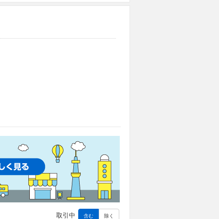
取引中
含む
除く