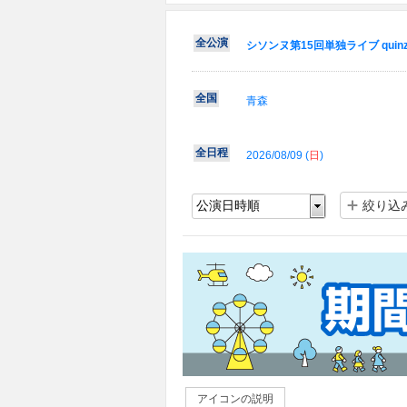
全公演
シソンヌ第15回単独ライブ quinz
全国
青森
全日程
2026/08/09 (
日
)
絞り込
アイコンの説明