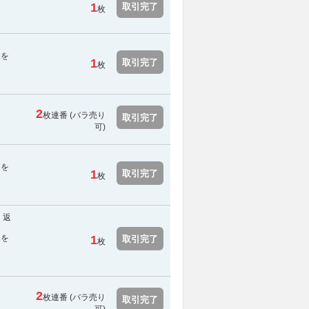
1
取引完了
枚
報を
1
取引完了
枚
2
枚連番 (バラ売り
取引完了
可)
用を
1
取引完了
枚
：返
報を
1
取引完了
枚
2
枚連番 (バラ売り
取引完了