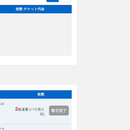
枚数 チケット代金
枚数
ホル
2
枚連番 (バラ売り
取引完了
可)
アク