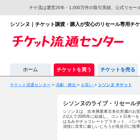
チケ流は運営25年・1,000万件の取引実績、公式リ
シソンヌ｜チケット譲渡・購入が安心のリセール専用チケ
ホーム
チケットを買う
チケットを売る
チケット流通センター
>
演劇・舞台
>
お笑い
>
シソンヌ チケット
シソンヌのライブ・リセール
シソンヌは、吉本興業東京本社所属のお笑
の2人で2005年に結成し、コント日本一
はるみやチョコレートプラネット、パン
演技に非常に厳しいじろうが長谷川に指導