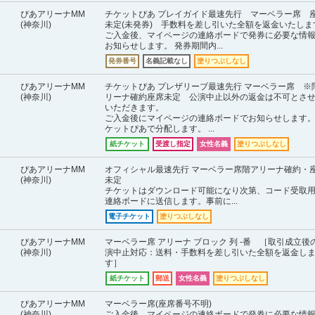
ぴあアリーナMM
チケットぴあ プレイガイド最速先行 マーベラー席 
(神奈川)
未定(未発券) 手数料を差し引いた全額を返金いたしま
ご入金後、マイページの連絡ボードで発券に必要な情
お知らせします。 発券期間内...
発券番号
名義記載なし
塗りつぶしなし
ぴあアリーナMM
チケットぴあ プレザリーブ最速先行 マーベラー席 ※
(神奈川)
リーナ確約座席未定 公演中止以外の返金は不可とさ
いただきます。
ご入金後にマイページの連絡ボードでお知らせします。
ケットぴあで分配します。 ...
紙チケット
受渡し指定
女性名義
塗りつぶしなし
ぴあアリーナMM
オフィシャル最速先行 マーベラー席階アリーナ確約・
(神奈川)
未定
チケットはダウンロード可能になり次第、コード受取
連絡ボードに送信します。事前に...
電子チケット
塗りつぶしなし
ぴあアリーナMM
マーベラー席 アリーナ ブロック 列 -番 ［取引成立後
(神奈川)
演中止対応：送料・手数料を差し引いた全額を返金し
す］
紙チケット
郵送
女性名義
塗りつぶしなし
ぴあアリーナMM
マーベラー席(座席番号不明)
(神奈川)
ご入金後、マイページの連絡ボードで発券に必要な情