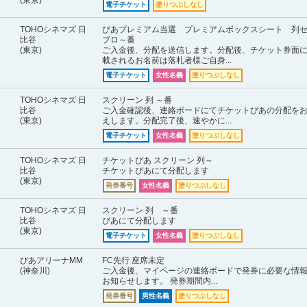
(東京)
電子チケット
塗りつぶしなし
TOHOシネマズ 日
ぴあプレミアム当選 プレミアムボックスシート 列
比谷
ブロ～番
(東京)
ご入金後、分配を送信します。分配後、チケット券面
載されるお名前は落札者様ご自身...
電子チケット
女性名義
塗りつぶしなし
TOHOシネマズ 日
スクリーン 列 ～番
比谷
ご入金確認後、連絡ボードにてチケットぴあの分配を
(東京)
えします。分配完了後、速やかに...
電子チケット
女性名義
塗りつぶしなし
TOHOシネマズ 日
チケットぴあ スクリーン 列～
比谷
チケットぴあにて分配します
(東京)
発券番号
女性名義
塗りつぶしなし
TOHOシネマズ 日
スクリーン 列 ～番
比谷
ぴあにて分配します
(東京)
電子チケット
女性名義
塗りつぶしなし
ぴあアリーナMM
FC先行 座席未定
(神奈川)
ご入金後、マイページの連絡ボードで発券に必要な情
お知らせします。 発券期間内...
発券番号
男性名義
塗りつぶしなし