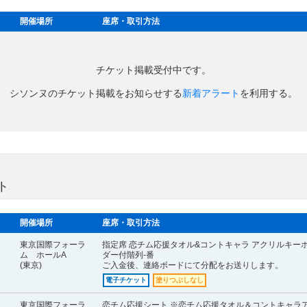
開催場所
座席・取引方法
チケット掲載受付中です。
シソンヌのチケット掲載をお知らせする
新着アラート
を利用する。
ト
開催場所
座席・取引方法
東京国際フォーラ
指定席 恋チム応援タオル&コントキャラ アクリルキー
ム ホールA
ダー付階列-番
(東京)
ご入金後、連絡ボードにて分配をお送りします。
電子チケット
塗りつぶしなし
東京国際フォーラ
恋チム応援シート ※恋チム応援タオル＆コントキャラ