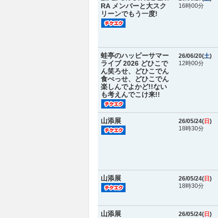
RA メンバーと大スク
16時00分
リーンでもう一度!
蛙亭のハッピーサマー
26/06/20(
土
)
ライブ 2026 どひこで
12時00分
ん笑ろせ、どひこでん
食べっせ、どひこでん
楽しんでよかど!!ない
も考えんでこけ来!!
山添展
26/05/24(
日
)
18時30分
山添展
26/05/24(
日
)
18時30分
山添展
26/05/24(
日
)