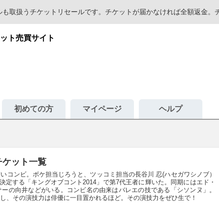
セールも取扱うチケットリセールです。チケットが届かなければ全額返金
ット売買サイト
初めての方
マイページ
ヘルプ
チケット一覧
いコンビ。ボケ担当じろうと、ツッコミ担当の長谷川 忍(ハセガワシノブ）
を決定する「キングオブコント2014」で第7代王者に輝いた。同期にはエド・
サーの向井などがいる。コンビ名の由来はバレエの技である「シソンヌ」。
し、その演技力は俳優に一目置かれるほど。その演技力をぜひ生で！