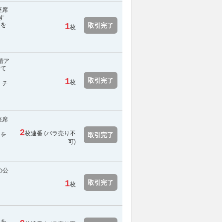
座席
す
報を
1
取引完了
枚
階ア
せて
1
取引完了
枚
 チ
座席
2
枚連番 (
バラ売り不
用を
取引完了
可
)
の公
ま
1
取引完了
枚
報を