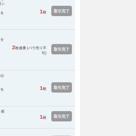
援シ
1
取引完了
枚
報を
報を
2
枚連番 (
バラ売り不
取引完了
可
)
の公
ま
1
取引完了
枚
報を
を差
1
取引完了
枚