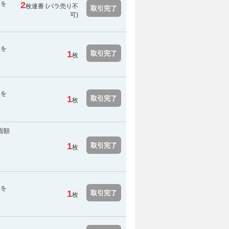
報を
2
枚連番 (
バラ売り不
取引完了
可
)
報を
1
取引完了
枚
報を
1
取引完了
枚
面額
1
取引完了
枚
報を
1
取引完了
枚