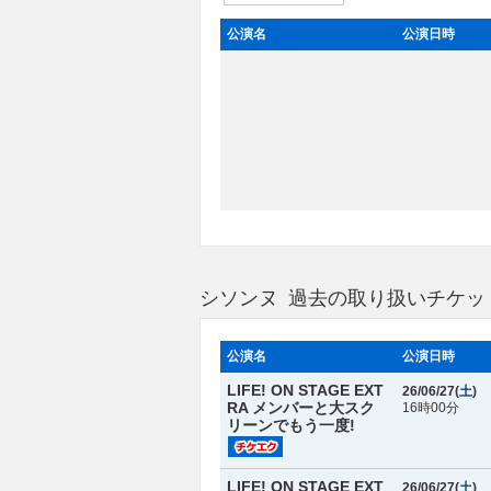
公演名
公演日時
シソンヌ 過去の取り扱いチケッ
公演名
公演日時
LIFE! ON STAGE EXT
26/06/27(
土
)
RA メンバーと大スク
16時00分
リーンでもう一度!
LIFE! ON STAGE EXT
26/06/27(
土
)