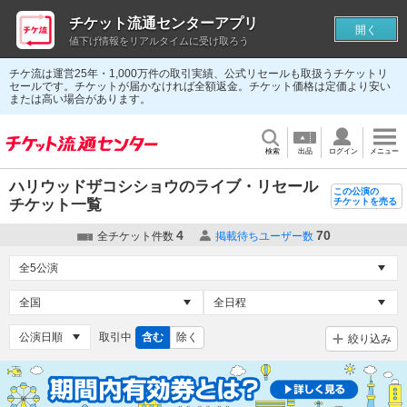
チケット流通センターアプリ
開く
値下げ情報をリアルタイムに受け取ろう
チケ流は運営25年・1,000万件の取引実績、公式リセールも取扱うチケットリ
セールです。チケットが届かなければ全額返金。チケット価格は定価より安い
または高い場合があります。
検索
出品
ログイン
メニュー
ハリウッドザコシショウのライブ・リセール
この公演の
チケット一覧
チケットを売る
4
70
全チケット件数
掲載待ちユーザー数
取引中
含む
除く
絞り込み