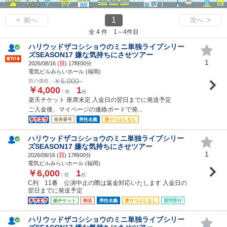
1
< 前へ
次へ >
全 4 件 1～4件目
ハリウッドザコシショウのミニ単独ライブシリー
ズSEASON17 嫌な気持ちにさせツアー
1
2026/08/16 (
日
) 17時00分
電気ビルみらいホール (福岡)
￥5,000
前の価格：
￥4,000
1
/ 枚
枚
楽天チケット 座席未定 入金日の翌日までに発送予定
ご入金後、マイページの連絡ボードで発...
発券番号
男性名義
塗りつぶしなし
ハリウッドザコシショウのミニ単独ライブシリー
ズSEASON17 嫌な気持ちにさせツアー
1
2026/08/16 (
日
) 17時00分
電気ビルみらいホール (福岡)
￥6,000
1
/ 枚
枚
C列 11番 公演中止の際は返金対応いたします 入金日の
翌日までに発送予定
紙チケット
郵送
男性名義
塗りつぶしなし
質問受付
ハリウッドザコシショウのミニ単独ライブシリー