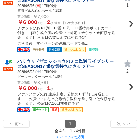
ズSEASON17 嫌な気持ちにさせツアー
1
2026/08/16 (
日
) 17時00分
電気ビルみらいホール (福岡)
￥7,000
前の価格：
￥6,000
2
/ 枚
枚 連番
【バラ売り不可】
チケットぴあ RF列 10番RF列 11番特典ポストカード
付き ［取引成立後の公演中止対応：チケット券面額を返
金します］ 入金日の翌日までに発送予定
ご入金後、マイページの連絡ボードで発...
発券番号
男性名義
塗りつぶしなし
質問受付
ハリウッドザコシショウのミニ単独ライブシリー
ズSEASON17 嫌な気持ちにさせツアー
2
2026/08/22 (
土
) 17時00分
ドーンセンターホール (大阪)
￥8,681
前の価格：
￥6,000
1
/ 枚
枚
ファンクラブ先行 座席未定。公演の10日前に発送しま
す。 公演中止になった場合手数料を差し引いた金額を返
金します。 公演日の10日前発送予定
紙チケット
郵送
塗りつぶしなし
1
< 前へ
次へ >
全 4 件 1～4件目
アイコンの説明