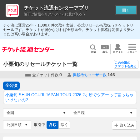
チケット流通センターアプリ
開く
値下げ情報をリアルタイムに受け取ろう
チケ流は運営25年・1,000万件の取引実績、公式リセールも取扱うチケットリ
セールです。チケットが届かなければ全額返金。チケット価格は定価より安い
または高い場合があります。
検索
出品
ログイン
メニュー
この公演の
小栗旬のリセールチケット一覧
チケットを売る
0
146
全チケット件数
掲載待ちユーザー数
全公演
小栗旬 SHUN OGURI JAPAN TOUR 2026 2ヶ所でツアーって言っちゃ
いけないの?
取引中
含む
除く
絞り込み