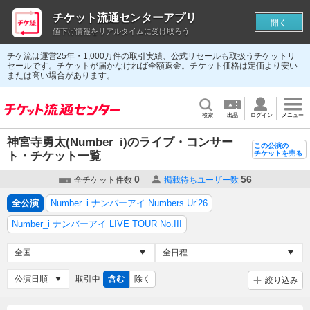
チケット流通センターアプリ
開く
値下げ情報をリアルタイムに受け取ろう
チケ流は運営25年・1,000万件の取引実績、公式リセールも取扱うチケットリ
セールです。チケットが届かなければ全額返金。チケット価格は定価より安い
または高い場合があります。
検索
出品
ログイン
メニュー
神宮寺勇太(Number_i)のライブ・コンサー
この公演の
ト・チケット一覧
チケットを売る
0
56
全チケット件数
掲載待ちユーザー数
全公演
Number_i ナンバーアイ Numbers Ur’26
Number_i ナンバーアイ LIVE TOUR No.III
取引中
含む
除く
絞り込み