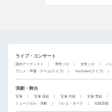
ライブ・コンサート
国内アーティスト
｜
男性ソロ
｜
女性ソロ
｜
バ
アニメ・声優・ゲーム(ライブ)
｜
YouTuber(ライブ)
演劇・舞台
宝塚
｜
宝塚 花組
｜
宝塚 月組
｜
宝塚 雪組
ミュージカル・演劇
｜
バレエ・オペラ
｜
伝統芸能