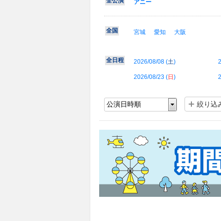
全公演
アニー
全国
宮城
愛知
大阪
全日程
2026/08/08 (
土
)
2
2026/08/23 (
日
)
2
絞り込