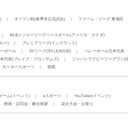
戦
｜
オープン戦(春季非公式試合)
｜
ファーム・リーグ 東地区
｜
MLBメジャーリーグベースボール(アメリカ・カナダ)
ルー)
｜
プレミアリーグ(イングランド)
ーボール
｜
SVリーグ(SV.LEAGUE)
｜
バレーボール日本代表
本代表(ブレイブ・ブロッサムズ)
｜
ジャパンラグビーリーグワン(
｜
モータースポーツ
｜
競馬
ゲーム(イベント)
｜
eスポーツ
｜
YouTuber(イベント)
｜
映画・試写会・舞台挨拶
｜
花火大会・お祭り