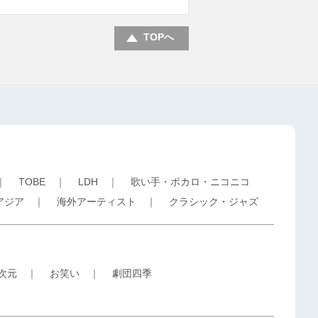
TOPへ
｜
TOBE
｜
LDH
｜
歌い手・ボカロ・ニコニコ
アジア
｜
海外アーティスト
｜
クラシック・ジャズ
5次元
｜
お笑い
｜
劇団四季