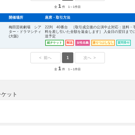
1
全
件 1～1件目
開催場所
座席・取引方法
梅田芸術劇場 シア
22列 40番台 ［取引成立後の公演中止対応：送料・
ター・ドラマシティ
料を差し引いた全額を返金します］ 入金日の翌日まで
(大阪)
送予定
紙チケット
郵送
女性名義
塗りつぶしなし
質問受付
< 前へ
1
次へ >
1
全
件 1～1件目
チケット