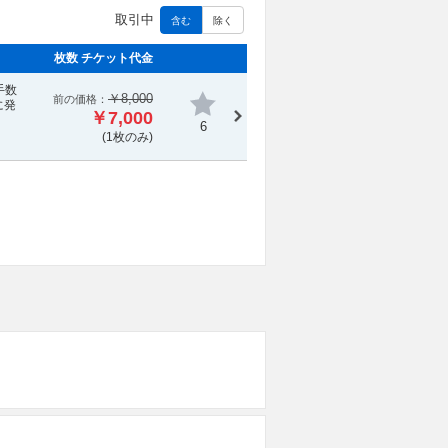
取引中
含む
除く
枚数 チケット代金
手数
￥8,000
前の価格：
に発
￥7,000
6
(1枚のみ)