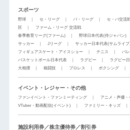
スポーツ
野球
｜
セ・リーグ
｜
パ・リーグ
｜
セ・パ交流
区
｜
ファーム・リーグ 交流戦
春季教育リーグ(ファーム)
｜
野球日本代表(侍ジャパン)
サッカー
｜
Jリーグ
｜
サッカー日本代表(サムライブ
フィギュアスケート・アイスショー
｜
テニス
｜
バレ
バスケットボール日本代表
｜
ラグビー
｜
ラグビー日
大相撲
｜
格闘技
｜
プロレス
｜
ボクシング
イベント・レジャー・その他
ファンイベント・ファンミーティング
｜
アニメ・声優・
VTuber・動画配信(イベント)
｜
ファミリー・キッズ
施設利用券／株主優待券／割引券