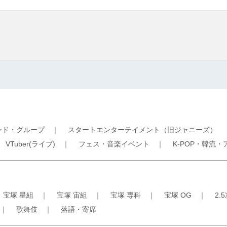
ンド・グループ
｜
スタートエンターテイメント（旧ジャニーズ）
｜
VTuber(ライブ)
｜
フェス・音楽イベント
｜
K-POP・韓流・
｜
宝塚 星組
｜
宝塚 宙組
｜
宝塚 専科
｜
宝塚 OG
｜
2.
｜
歌舞伎
｜
落語・寄席