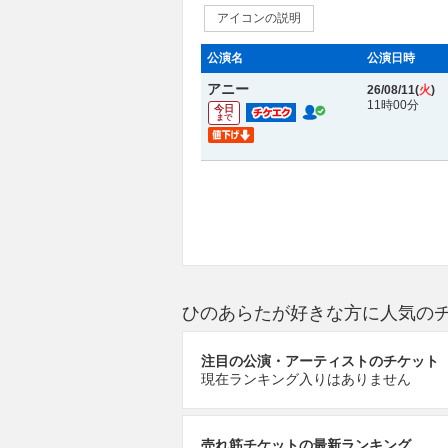
アイコンの説明
公演名
公演日時
アニー
26/08/11(
火
)
11時00分
今日
まで
ひのあらたが好きな方に人気の
注目の公演・アーティストのチケット
現在ランキング入りはありません
売れ筋チケットの最新ランキング