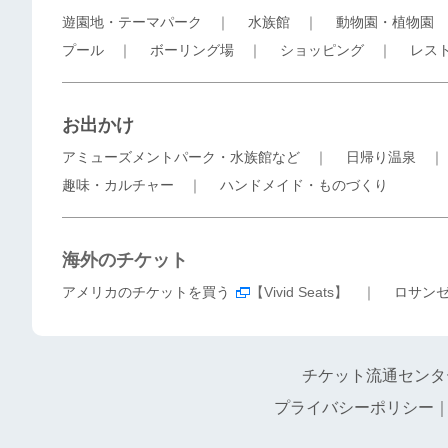
遊園地・テーマパーク
｜
水族館
｜
動物園・植物園
プール
｜
ボーリング場
｜
ショッピング
｜
レス
お出かけ
アミューズメントパーク・水族館など
｜
日帰り温泉
趣味・カルチャー
｜
ハンドメイド・ものづくり
海外のチケット
アメリカのチケットを買う
【Vivid Seats】 ｜
ロサン
チケット流通センタ
プライバシーポリシー