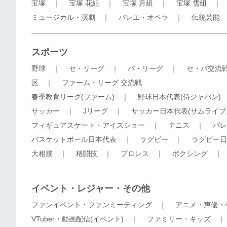
宝塚
｜
宝塚 花組
｜
宝塚 月組
｜
宝塚 雪組
ミュージカル・演劇
｜
バレエ・オペラ
｜
伝統芸能
スポーツ
野球
｜
セ・リーグ
｜
パ・リーグ
｜
セ・パ交流
区
｜
ファーム・リーグ 交流戦
春季教育リーグ(ファーム)
｜
野球日本代表(侍ジャパン)
サッカー
｜
Jリーグ
｜
サッカー日本代表(サムライブ
フィギュアスケート・アイスショー
｜
テニス
｜
バレ
バスケットボール日本代表
｜
ラグビー
｜
ラグビー日
大相撲
｜
格闘技
｜
プロレス
｜
ボクシング
イベント・レジャー・その他
ファンイベント・ファンミーティング
｜
アニメ・声優・
VTuber・動画配信(イベント)
｜
ファミリー・キッズ