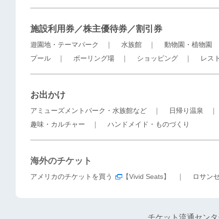
施設利用券／株主優待券／割引券
遊園地・テーマパーク
｜
水族館
｜
動物園・植物園
プール
｜
ボーリング場
｜
ショッピング
｜
レス
お出かけ
アミューズメントパーク・水族館など
｜
日帰り温泉
趣味・カルチャー
｜
ハンドメイド・ものづくり
海外のチケット
アメリカのチケットを買う
【Vivid Seats】 ｜
ロサン
チケット流通センタ