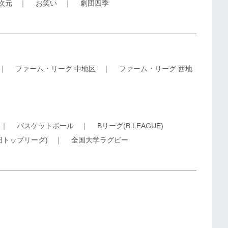
5次元
｜
お笑い
｜
劇団四季
｜
ファーム・リーグ 中地区
｜
ファーム・リーグ 西地
｜
バスケットボール
｜
Bリーグ(B.LEAGUE)
旧トップリーグ)
｜
全国大学ラグビー