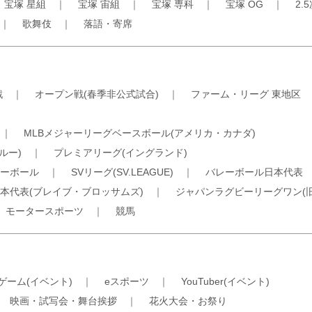
｜
宝塚 星組
｜
宝塚 宙組
｜
宝塚 専科
｜
宝塚 OG
｜
2.
｜
歌舞伎
｜
落語・寄席
戦
｜
オープン戦(春季非公式試合)
｜
ファーム・リーグ 東地区
｜
MLBメジャーリーグベースボール(アメリカ・カナダ)
ルー)
｜
プレミアリーグ(イングランド)
ーボール
｜
SVリーグ(SV.LEAGUE)
｜
バレーボール日本代表
本代表(ブレイブ・ブロッサムズ)
｜
ジャパンラグビーリーグワン(
｜
モータースポーツ
｜
競馬
ゲーム(イベント)
｜
eスポーツ
｜
YouTuber(イベント)
｜
映画・試写会・舞台挨拶
｜
花火大会・お祭り