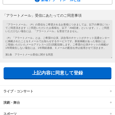
ご希望の公演・試合等のチケットがチケット流通センターに掲載されたこと
を、メールでお知らせするサービスです。
会員登録がお済みでない方もメールアドレスを登録するだけで気軽にご利用い
「アラートメール」受信にあたってのご同意事項
ただけます。
新着アラートメールは、チケットの新規掲載があった場合に、ご登録いただい
たメールアドレスへ1日1回配信されます。
上記内容に同意して登録
ライブ・コンサート
演劇・舞台
スポーツ