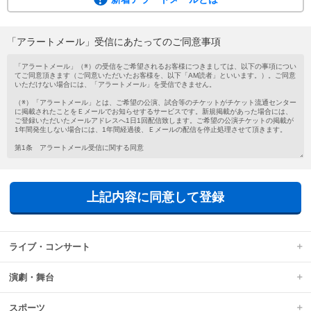
ご希望の公演・試合等のチケットがチケット流通センターに掲載されたこと
を、メールでお知らせするサービスです。
会員登録がお済みでない方もメールアドレスを登録するだけで気軽にご利用い
「アラートメール」受信にあたってのご同意事項
ただけます。
新着アラートメールは、チケットの新規掲載があった場合に、ご登録いただい
たメールアドレスへ1日1回配信されます。
上記内容に同意して登録
ライブ・コンサート
演劇・舞台
スポーツ