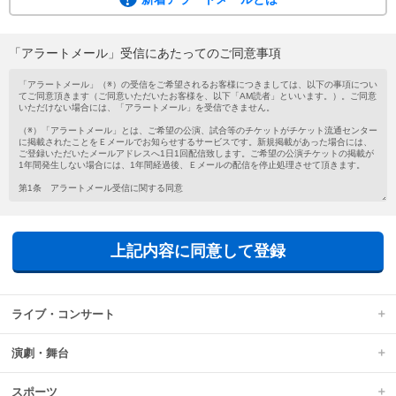
ご希望の公演・試合等のチケットがチケット流通センターに掲載されたこと
を、メールでお知らせするサービスです。
会員登録がお済みでない方もメールアドレスを登録するだけで気軽にご利用い
「アラートメール」受信にあたってのご同意事項
ただけます。
新着アラートメールは、チケットの新規掲載があった場合に、ご登録いただい
たメールアドレスへ1日1回配信されます。
上記内容に同意して登録
ライブ・コンサート
演劇・舞台
スポーツ