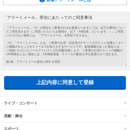
ご希望の公演・試合等のチケットがチケット流通センターに掲載されたこと
を、メールでお知らせするサービスです。
会員登録がお済みでない方もメールアドレスを登録するだけで気軽にご利用い
「アラートメール」受信にあたってのご同意事項
ただけます。
新着アラートメールは、チケットの新規掲載があった場合に、ご登録いただい
たメールアドレスへ1日1回配信されます。
上記内容に同意して登録
ライブ・コンサート
演劇・舞台
スポーツ