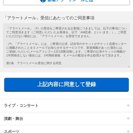
ご希望の公演・試合等のチケットがチケット流通センターに掲載されたこと
を、メールでお知らせするサービスです。
会員登録がお済みでない方もメールアドレスを登録するだけで気軽にご利用い
「アラートメール」受信にあたってのご同意事項
ただけます。
新着アラートメールは、チケットの新規掲載があった場合に、ご登録いただい
たメールアドレスへ1日1回配信されます。
上記内容に同意して登録
ライブ・コンサート
演劇・舞台
スポーツ