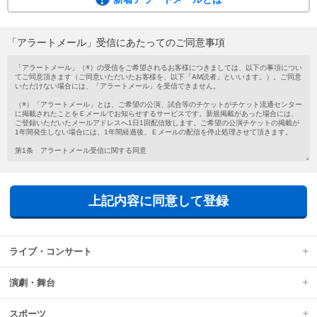
ご希望の公演・試合等のチケットがチケット流通センターに掲載されたこと
を、メールでお知らせするサービスです。
会員登録がお済みでない方もメールアドレスを登録するだけで気軽にご利用い
「アラートメール」受信にあたってのご同意事項
ただけます。
新着アラートメールは、チケットの新規掲載があった場合に、ご登録いただい
たメールアドレスへ1日1回配信されます。
上記内容に同意して登録
ライブ・コンサート
演劇・舞台
スポーツ