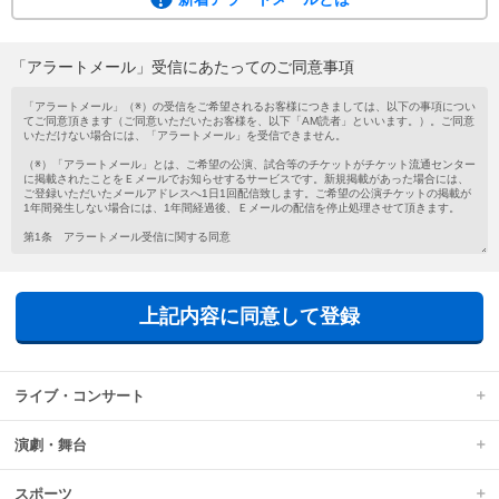
ご希望の公演・試合等のチケットがチケット流通センターに掲載されたこと
を、メールでお知らせするサービスです。
会員登録がお済みでない方もメールアドレスを登録するだけで気軽にご利用い
「アラートメール」受信にあたってのご同意事項
ただけます。
新着アラートメールは、チケットの新規掲載があった場合に、ご登録いただい
たメールアドレスへ1日1回配信されます。
上記内容に同意して登録
ライブ・コンサート
演劇・舞台
スポーツ