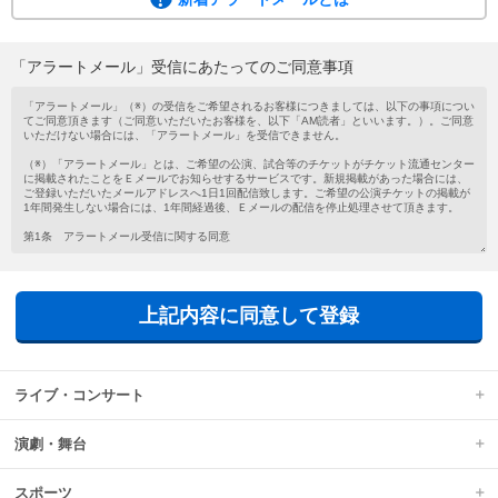
ご希望の公演・試合等のチケットがチケット流通センターに掲載されたこと
を、メールでお知らせするサービスです。
会員登録がお済みでない方もメールアドレスを登録するだけで気軽にご利用い
「アラートメール」受信にあたってのご同意事項
ただけます。
新着アラートメールは、チケットの新規掲載があった場合に、ご登録いただい
たメールアドレスへ1日1回配信されます。
上記内容に同意して登録
ライブ・コンサート
演劇・舞台
スポーツ