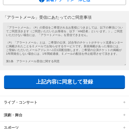
ご希望の公演・試合等のチケットがチケット流通センターに掲載されたこと
を、メールでお知らせするサービスです。
会員登録がお済みでない方もメールアドレスを登録するだけで気軽にご利用い
「アラートメール」受信にあたってのご同意事項
ただけます。
新着アラートメールは、チケットの新規掲載があった場合に、ご登録いただい
たメールアドレスへ1日1回配信されます。
上記内容に同意して登録
ライブ・コンサート
演劇・舞台
スポーツ