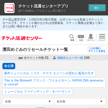
チケット流通センターアプリ
開く
値下げ情報をリアルタイムに受け取ろう
チケ流は運営25年・1,000万件の取引実績、公式リセールも取扱うチケットリ
セールです。チケットが届かなければ全額返金。チケット価格は定価より安い
または高い場合があります。
検索
出品
ログイン
メニュー
この公演の
濱田めぐみのリセールチケット一覧
チケットを売る
31
130
全チケット件数
掲載待ちユーザー数
全公演
新作ミュージカル 二コラ・テスラ エジソンが恐れた孤高の天才
This is the Moment! フランク・ワイルドホーン JAPAN 25th anniversa
ry concert
ミュージカル ファインディング・ネバーランド