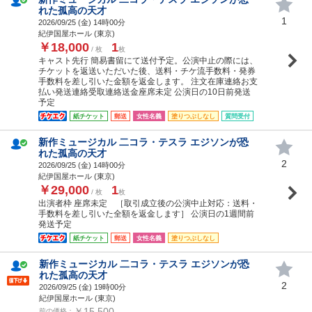
れた孤高の天才
1
2026/09/25 (
金
) 14時00分
紀伊国屋ホール (東京)
￥18,000
1
/ 枚
枚
キャスト先行 簡易書留にて送付予定。公演中止の際には、
チケットを返送いただいた後、送料・チケ流手数料・発券
手数料を差し引いた金額を返金します。 注文在庫連絡お支
払い発送連絡受取連絡送金座席未定 公演日の10日前発送
予定
紙チケット
郵送
女性名義
塗りつぶしなし
質問受付
新作ミュージカル 二コラ・テスラ エジソンが恐
れた孤高の天才
2
2026/09/25 (
金
) 14時00分
紀伊国屋ホール (東京)
￥29,000
1
/ 枚
枚
出演者枠 座席未定 ［取引成立後の公演中止対応：送料・
手数料を差し引いた全額を返金します］ 公演日の1週間前
発送予定
紙チケット
郵送
女性名義
塗りつぶしなし
新作ミュージカル 二コラ・テスラ エジソンが恐
れた孤高の天才
2
2026/09/25 (
金
) 19時00分
紀伊国屋ホール (東京)
￥15,500
前の価格：