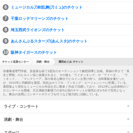
ミュージカル刀剣乱舞(刀ミュ)のチケット
千葉ロッテマリーンズのチケット
埼玉西武ライオンズのチケット
あんさんぶるスターズ!(あんスタ)のチケット
阪神タイガースのチケット
チケット流通センター
演劇・舞台
濱田めぐみ チケット
俳優養成専門学校、音楽座を経て3度目のオーディションで劇団四季に合格。異例の早さで「美
女と野獣」のヒロイン役に抜擢されると、その後も「ライオンキング」や「アイーダ」、「ウ
ィキッド」、「マンマミーア」等の有名な舞台でヒロインを受け持つ。当時看板女優だった
が、2010年に同劇団を退団。現在はホリプロ・ブッキング・エージェンシーに所属している。
退団後より現在もミュージカル作品を主に数多く作品で活躍しており、2012年には自身初のソ
ロコンサートを開催。天王洲銀河劇場での全5公演のチケットが発売わずか5分で完売となっ
た。舞台の合間にコンサートやライブを行うなど精力的に活動している。
ライブ・コンサート
演劇・舞台
スポーツ