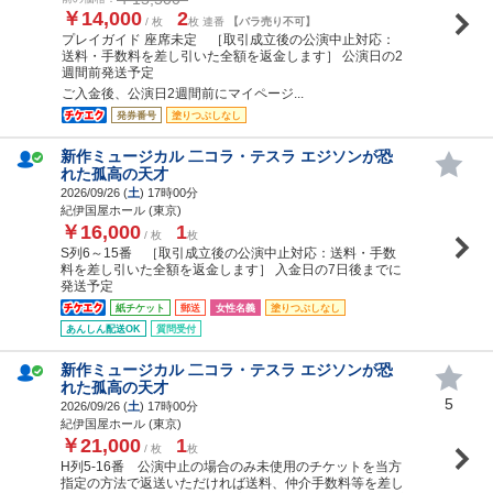
￥14,000
2
/ 枚
枚 連番
【バラ売り不可】
プレイガイド 座席未定 ［取引成立後の公演中止対応：
送料・手数料を差し引いた全額を返金します］ 公演日の2
週間前発送予定
ご入金後、公演日2週間前にマイページ...
発券番号
塗りつぶしなし
新作ミュージカル 二コラ・テスラ エジソンが恐
れた孤高の天才
2026/09/26 (
土
) 17時00分
紀伊国屋ホール (東京)
￥16,000
1
/ 枚
枚
S列6～15番 ［取引成立後の公演中止対応：送料・手数
料を差し引いた全額を返金します］ 入金日の7日後までに
発送予定
紙チケット
郵送
女性名義
塗りつぶしなし
あんしん配送OK
質問受付
新作ミュージカル 二コラ・テスラ エジソンが恐
れた孤高の天才
5
2026/09/26 (
土
) 17時00分
紀伊国屋ホール (東京)
￥21,000
1
/ 枚
枚
H列5-16番 公演中止の場合のみ未使用のチケットを当方
指定の方法で返送いただければ送料、仲介手数料等を差し