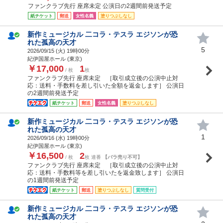
ファンクラブ先行 座席未定 公演日の2週間前発送予定
紙チケット
郵送
女性名義
塗りつぶしなし
新作ミュージカル 二コラ・テスラ エジソンが恐
れた孤高の天才
5
2026/09/15 (
火
) 19時00分
紀伊国屋ホール (東京)
￥17,000
1
/ 枚
枚
ファンクラブ先行 座席未定 ［取引成立後の公演中止対
応：送料・手数料を差し引いた全額を返金します］ 公演日
の2週間前発送予定
紙チケット
郵送
女性名義
塗りつぶしなし
新作ミュージカル 二コラ・テスラ エジソンが恐
れた孤高の天才
1
2026/09/16 (
水
) 19時00分
紀伊国屋ホール (東京)
￥16,500
2
/ 枚
枚 連番
【バラ売り不可】
ファンクラブ先行 座席未定 ［取引成立後の公演中止対
応：送料・手数料等を差し引いたを返金致します］ 公演日
の1週間前発送予定
紙チケット
郵送
塗りつぶしなし
質問受付
新作ミュージカル 二コラ・テスラ エジソンが恐
れた孤高の天才