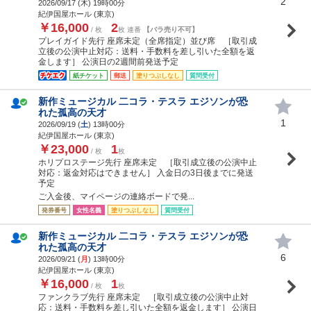
2
2026/09/17 (
木
) 19時00分
紀伊国屋ホール (東京)
￥16,000
2
/ 枚
枚 連番
【バラ売り不可】
プレイガイド先行 座席未定（全席指定）並び席 ［取引成
立後の公演中止対応：送料・手数料を差し引いた全額を返
金します］ 公演日の2週間前発送予定
紙チケット
郵送
塗りつぶしなし
質問受付
新作ミュージカル 二コラ・テスラ エジソンが恐
れた孤高の天才
1
2026/09/19 (
土
) 13時00分
紀伊国屋ホール (東京)
￥23,000
1
/ 枚
枚
ホリプロステージ先行 座席未定 ［取引成立後の公演中止
対応：返金対応はできません］ 入金日の3日後までに発送
予定
ご入金後、マイページの連絡ボードで発...
発券番号
女性名義
塗りつぶしなし
質問受付
新作ミュージカル 二コラ・テスラ エジソンが恐
れた孤高の天才
6
2026/09/21 (
月
) 13時00分
紀伊国屋ホール (東京)
￥16,000
1
/ 枚
枚
ファンクラブ先行 座席未定 ［取引成立後の公演中止対
応：送料・手数料を差し引いた全額を返金します］ 公演日