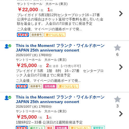
サントリーホール 大ホール (東京)
￥22,000
1
/ 枚
枚
プレイガイド S席1階12列センターブロック16～27番
公演中止の場合はチケット返却で手数料を差し引いた金
額を返金します。 入金日の7日後までに発送予定
ご入金後、マイページの連絡ボードで発...
発券番号
塗りつぶしなし
This is the Moment! フランク・ワイルドホーン
JAPAN 25th anniversary concert
6
2026/10/07 (
水
) 17時00分
サントリーホール 大ホール (東京)
￥25,000
2
/ 枚
枚 連番
【バラ売り不可】
プレイガイド S席 1階 8列 16～27番 センターブロ
ック 入金日の7日後までに発送予定
ご入金後、マイページの連絡ボードで発...
発券番号
女性名義
塗りつぶしなし
This is the Moment! フランク・ワイルドホーン
JAPAN 25th anniversary concert
3
2026/10/07 (
水
) 17時00分
サントリーホール 大ホール (東京)
￥25,000
1
/ 枚
枚
1階9列22～33番 公演日の1週間前発送予定
紙チケット
郵送
女性名義
塗りつぶしなし
質問受付