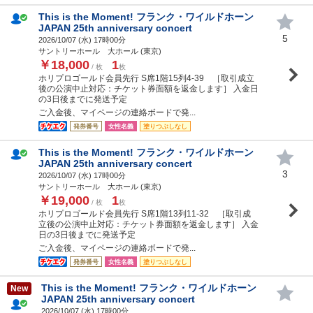
This is the Moment! フランク・ワイルドホーン
JAPAN 25th anniversary concert
5
2026/10/07 (
水
) 17時00分
サントリーホール 大ホール (東京)
￥18,000
1
/ 枚
枚
ホリプロゴールド会員先行 S席1階15列4-39 ［取引成立
後の公演中止対応：チケット券面額を返金します］ 入金日
の3日後までに発送予定
ご入金後、マイページの連絡ボードで発...
発券番号
女性名義
塗りつぶしなし
This is the Moment! フランク・ワイルドホーン
JAPAN 25th anniversary concert
3
2026/10/07 (
水
) 17時00分
サントリーホール 大ホール (東京)
￥19,000
1
/ 枚
枚
ホリプロゴールド会員先行 S席1階13列11-32 ［取引成
立後の公演中止対応：チケット券面額を返金します］ 入金
日の3日後までに発送予定
ご入金後、マイページの連絡ボードで発...
発券番号
女性名義
塗りつぶしなし
This is the Moment! フランク・ワイルドホーン
New
JAPAN 25th anniversary concert
2026/10/07 (
水
) 17時00分