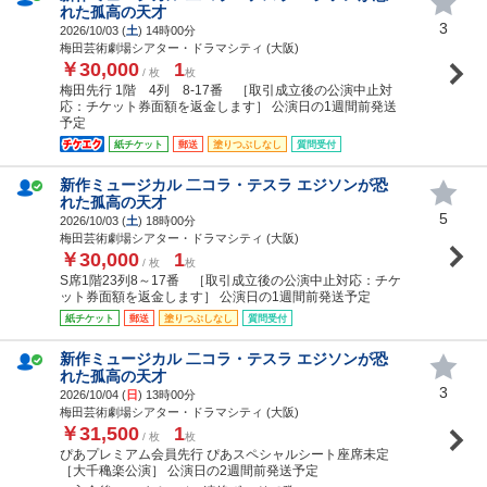
れた孤高の天才
3
2026/10/03 (
土
) 14時00分
梅田芸術劇場シアター・ドラマシティ (大阪)
￥30,000
1
/ 枚
枚
梅田先行 1階 4列 8-17番 ［取引成立後の公演中止対
応：チケット券面額を返金します］ 公演日の1週間前発送
予定
紙チケット
郵送
塗りつぶしなし
質問受付
新作ミュージカル 二コラ・テスラ エジソンが恐
れた孤高の天才
5
2026/10/03 (
土
) 18時00分
梅田芸術劇場シアター・ドラマシティ (大阪)
￥30,000
1
/ 枚
枚
S席1階23列8～17番 ［取引成立後の公演中止対応：チケ
ット券面額を返金します］ 公演日の1週間前発送予定
紙チケット
郵送
塗りつぶしなし
質問受付
新作ミュージカル 二コラ・テスラ エジソンが恐
れた孤高の天才
3
2026/10/04 (
日
) 13時00分
梅田芸術劇場シアター・ドラマシティ (大阪)
￥31,500
1
/ 枚
枚
ぴあプレミアム会員先行 ぴあスペシャルシート座席未定
［大千穐楽公演］ 公演日の2週間前発送予定