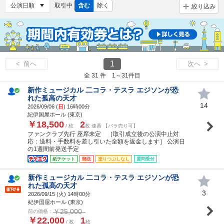
取引中
含む
除く
絞り込み
1
< 前へ
次へ >
全 31 件 1～31件目
新作ミュージカル 二コラ・テスラ エジソンが恐
れた孤高の天才
14
2026/09/06 (
日
) 16時00分
紀伊国屋ホール (東京)
￥18,500
2
/ 枚
枚 連番 【バラ売り可】
ファンクラブ先行 座席未定 ［取引成立後の公演中止対
応：送料・手数料を差し引いた全額を返金します］ 公演日
の1週間前発送予定
紙チケット
郵送
塗りつぶしなし
質問受付
新作ミュージカル 二コラ・テスラ エジソンが恐
れた孤高の天才
3
2026/09/15 (
火
) 14時00分
紀伊国屋ホール (東京)
￥25,000
前の価格：
￥22,000
1
/ 枚
枚