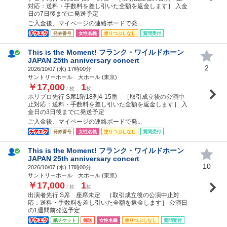
対応：送料・手数料を差し引いた全額を返金します］ 入金
日の7日後までに発送予定
ご入金後、マイページの連絡ボードで発...
発券番号
女性名義
塗りつぶしなし
質問受付
This is the Moment! フランク・ワイルドホーン
JAPAN 25th anniversary concert
2
2026/10/07 (
水
) 17時00分
サントリーホール 大ホール (東京)
￥17,000
1
/ 枚
枚
ホリプロ先行 S席1階18列4-15番 ［取引成立後の公演中
止対応：送料・手数料を差し引いた全額を返金します］ 入
金日の3日後までに発送予定
ご入金後、マイページの連絡ボードで発...
発券番号
女性名義
塗りつぶしなし
質問受付
This is the Moment! フランク・ワイルドホーン
JAPAN 25th anniversary concert
10
2026/10/07 (
水
) 17時00分
サントリーホール 大ホール (東京)
￥17,000
1
/ 枚
枚
出演者先行 S席 座席未定 ［取引成立後の公演中止対
応：送料・手数料を差し引いた全額を返金します］ 公演日
の1週間前発送予定
紙チケット
郵送
女性名義
塗りつぶしなし
質問受付