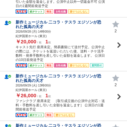
引いた金額を返金します。公演中止以外一切返金不可 公演
日の1週間前発送予定
紙チケット
郵送
女性名義
塗りつぶしなし
新作ミュージカル 二コラ・テスラ エジソンが恐
れた孤高の天才
2
2026/09/28 (
月
) 14時00分
紀伊国屋ホール (東京)
￥20,000
1
/ 枚
枚
キャスト先行 座席未定。簡易書留にて送付予定。公演中止
の際には、チケットを返送いただいた後、送料・チケ流手
数料・発券手数料を差し引いた金額を返金します。 公演日
の10日前発送予定
紙チケット
郵送
女性名義
塗りつぶしなし
質問受付
新作ミュージカル 二コラ・テスラ エジソンが恐
れた孤高の天才
2
2026/09/29 (
火
) 13時00分
紀伊国屋ホール (東京)
￥26,000
1
/ 枚
枚
ファンクラブ 座席未定 ［取引成立後の公演中止対応：送
料・手数料を差し引いた全額を返金します］ 公演日の1週
間前発送予定
紙チケット
郵送
塗りつぶしなし
新作ミュージカル 二コラ・テスラ エジソンが恐