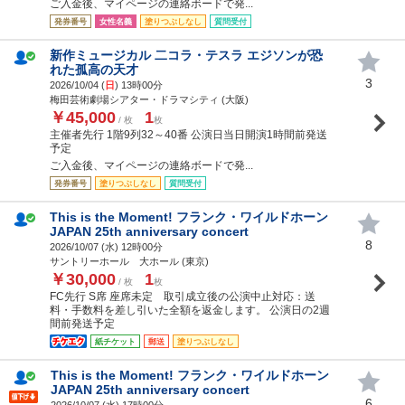
ご入金後、マイページの連絡ボードで発...
発券番号
女性名義
塗りつぶしなし
質問受付
新作ミュージカル 二コラ・テスラ エジソンが恐
れた孤高の天才
3
2026/10/04 (
日
) 13時00分
梅田芸術劇場シアター・ドラマシティ (大阪)
￥45,000
1
/ 枚
枚
主催者先行 1階9列32～40番 公演日当日開演1時間前発送
予定
ご入金後、マイページの連絡ボードで発...
発券番号
塗りつぶしなし
質問受付
This is the Moment! フランク・ワイルドホーン
JAPAN 25th anniversary concert
8
2026/10/07 (
水
) 12時00分
サントリーホール 大ホール (東京)
￥30,000
1
/ 枚
枚
FC先行 S席 座席未定 取引成立後の公演中止対応：送
料・手数料を差し引いた全額を返金します。 公演日の2週
間前発送予定
紙チケット
郵送
塗りつぶしなし
This is the Moment! フランク・ワイルドホーン
JAPAN 25th anniversary concert
6
2026/10/07 (
水
) 17時00分