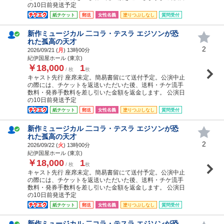
の10日前発送予定
紙チケット
郵送
女性名義
塗りつぶしなし
質問受付
新作ミュージカル 二コラ・テスラ エジソンが恐
れた孤高の天才
2
2026/09/21 (
月
) 13時00分
紀伊国屋ホール (東京)
￥18,000
1
/ 枚
枚
キャスト先行 座席未定。簡易書留にて送付予定。公演中止
の際には、チケットを返送いただいた後、送料・チケ流手
数料・発券手数料を差し引いた金額を返金します。 公演日
の10日前発送予定
紙チケット
郵送
女性名義
塗りつぶしなし
質問受付
新作ミュージカル 二コラ・テスラ エジソンが恐
れた孤高の天才
2
2026/09/22 (
火
) 13時00分
紀伊国屋ホール (東京)
￥18,000
1
/ 枚
枚
キャスト先行 座席未定。簡易書留にて送付予定。公演中止
の際には、チケットを返送いただいた後、送料・チケ流手
数料・発券手数料を差し引いた金額を返金します。 公演日
の10日前発送予定
紙チケット
郵送
女性名義
塗りつぶしなし
質問受付
新作ミュージカル 二コラ・テスラ エジソンが恐