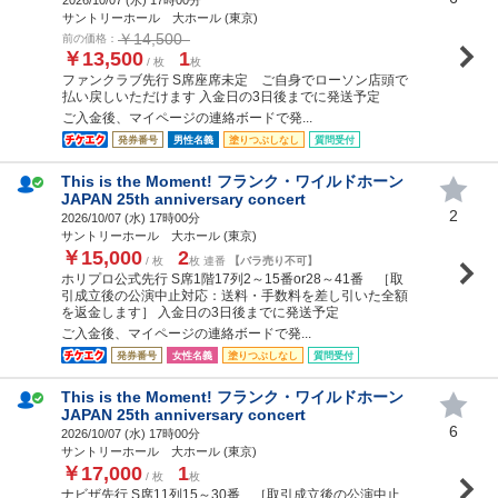
サントリーホール 大ホール (東京)
￥14,500
前の価格：
￥13,500
1
/ 枚
枚
ファンクラブ先行 S席座席未定 ご自身でローソン店頭で
払い戻しいただけます 入金日の3日後までに発送予定
ご入金後、マイページの連絡ボードで発...
発券番号
男性名義
塗りつぶしなし
質問受付
This is the Moment! フランク・ワイルドホーン
JAPAN 25th anniversary concert
2
2026/10/07 (
水
) 17時00分
サントリーホール 大ホール (東京)
￥15,000
2
/ 枚
枚 連番
【バラ売り不可】
ホリプロ公式先行 S席1階17列2～15番or28～41番 ［取
引成立後の公演中止対応：送料・手数料を差し引いた全額
を返金します］ 入金日の3日後までに発送予定
ご入金後、マイページの連絡ボードで発...
発券番号
女性名義
塗りつぶしなし
質問受付
This is the Moment! フランク・ワイルドホーン
JAPAN 25th anniversary concert
6
2026/10/07 (
水
) 17時00分
サントリーホール 大ホール (東京)
￥17,000
1
/ 枚
枚
ナビザ先行 S席11列15～30番 ［取引成立後の公演中止