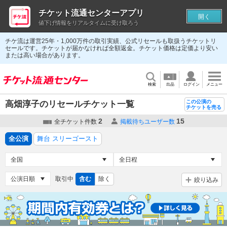
チケット流通センターアプリ
開く
値下げ情報をリアルタイムに受け取ろう
チケ流は運営25年・1,000万件の取引実績、公式リセールも取扱うチケットリ
セールです。チケットが届かなければ全額返金。チケット価格は定価より安い
または高い場合があります。
検索
出品
ログイン
メニュー
この公演の
高畑淳子のリセールチケット一覧
チケットを売る
2
15
全チケット件数
掲載待ちユーザー数
全公演
舞台 スリーゴースト
取引中
含む
除く
絞り込み