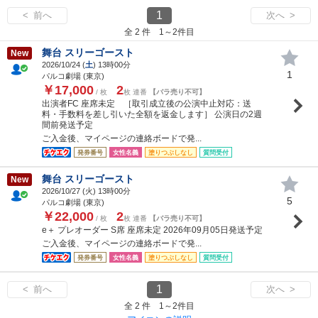
1
< 前へ
次へ >
全 2 件 1～2件目
舞台 スリーゴースト
New
2026/10/24 (
土
) 13時00分
1
パルコ劇場 (東京)
￥17,000
2
/ 枚
枚 連番
【バラ売り不可】
出演者FC 座席未定 ［取引成立後の公演中止対応：送
料・手数料を差し引いた全額を返金します］ 公演日の2週
間前発送予定
ご入金後、マイページの連絡ボードで発...
発券番号
女性名義
塗りつぶしなし
質問受付
舞台 スリーゴースト
New
2026/10/27 (
火
) 13時00分
5
パルコ劇場 (東京)
￥22,000
2
/ 枚
枚 連番
【バラ売り不可】
e＋ プレオーダー S席 座席未定 2026年09月05日発送予定
ご入金後、マイページの連絡ボードで発...
発券番号
女性名義
塗りつぶしなし
質問受付
1
< 前へ
次へ >
全 2 件 1～2件目