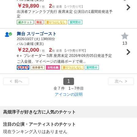
￥29,890
2
/ 枚
枚 連番 【バラ売り可】
出演者ファンクラブ先行 座席未定 公演日の1週間前発送予
定
紙チケット
郵送
塗りつぶしなし
質問受付
舞台 スリーゴースト
2026/10/27 (
火
) 13時00分
13
パルコ劇場 (東京)
￥22,000
2
/ 枚
枚 連番
【バラ売り不可】
e＋ プレオーダー S席 座席未定 2026年09月05日発送予定
ご入金後、マイページの連絡ボードで発...
発券番号
女性名義
塗りつぶしなし
質問受付
1
< 前へ
次へ >
全 7 件 1～7件目
アイコンの説明
高畑淳子が好きな方に人気のチケット
注目の公演・アーティストのチケット
現在ランキング入りはありません