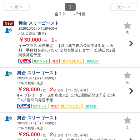
1
< 前へ
次へ >
全 7 件 1～7件目
舞台 スリーゴースト
New
2026/10/06 (
火
) 18時00分
5
パルコ劇場 (東京)
￥30,000
1
/ 枚
枚
イープラス 座席未定 ［取引成立後の公演中止対応：送
料・手数料を差し引いた全額を返金します］ 公演日の2週
間前発送予定
紙チケット
郵送
塗りつぶしなし
質問受付
舞台 スリーゴースト
2026/10/07 (
水
) 18時00分
5
パルコ劇場 (東京)
￥28,000
2
/ 枚
枚 連番
【バラ売り不可】
e＋ プレオーダー S席 座席未定 公演1週間前発送予定 公演
日の1週間前発送予定
紙チケット
郵送
塗りつぶしなし
質問受付
舞台 スリーゴースト
2026/10/11 (
日
) 13時00分
4
パルコ劇場 (東京)
￥25,000
2
/ 枚
枚 連番
【バラ売り不可】