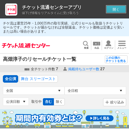
チケット流通センターアプリ
開く
値下げ情報をリアルタイムに受け取ろう
チケ流は運営25年・1,000万件の取引実績、公式リセールも取扱うチケットリ
セールです。チケットが届かなければ全額返金。チケット価格は定価より安い
または高い場合があります。
検索
出品
ログイン
メニュー
この公演の
高畑淳子のリセールチケット一覧
チケットを売る
7
27
全チケット件数
掲載待ちユーザー数
全公演
舞台 スリーゴースト
取引中
含む
除く
絞り込み