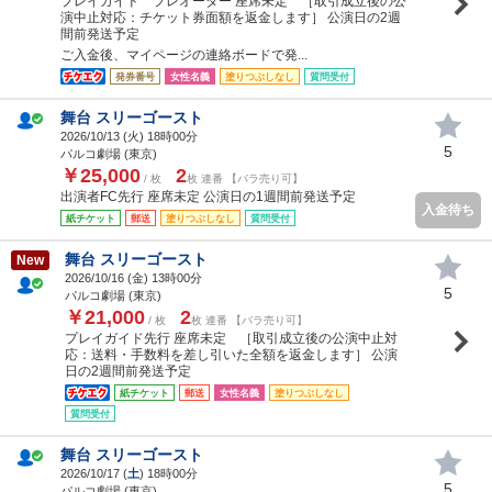
プレイガイド プレオーダー 座席未定 ［取引成立後の公
演中止対応：チケット券面額を返金します］ 公演日の2週
間前発送予定
ご入金後、マイページの連絡ボードで発...
発券番号
女性名義
塗りつぶしなし
質問受付
舞台 スリーゴースト
2026/10/13 (
火
) 18時00分
5
パルコ劇場 (東京)
￥25,000
2
/ 枚
枚 連番 【バラ売り可】
出演者FC先行 座席未定 公演日の1週間前発送予定
入金待ち
紙チケット
郵送
塗りつぶしなし
質問受付
舞台 スリーゴースト
New
2026/10/16 (
金
) 13時00分
5
パルコ劇場 (東京)
￥21,000
2
/ 枚
枚 連番 【バラ売り可】
プレイガイド先行 座席未定 ［取引成立後の公演中止対
応：送料・手数料を差し引いた全額を返金します］ 公演
日の2週間前発送予定
紙チケット
郵送
女性名義
塗りつぶしなし
質問受付
舞台 スリーゴースト
2026/10/17 (
土
) 18時00分
5
パルコ劇場 (東京)