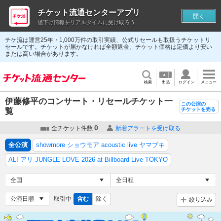
チケット流通センターアプリ
開く
値下げ情報をリアルタイムに受け取ろう
チケ流は運営25年・1,000万件の取引実績、公式リセールも取扱うチケットリ
セールです。チケットが届かなければ全額返金。チケット価格は定価より安い
または高い場合があります。
検索
出品
ログイン
メニュー
伊藤修平のコンサート・リセールチケット一
この公演の
覧
チケットを売る
0
全チケット件数
新着アラートを受け取る
全公演
showmore ショウモア acoustic live ヤマブキ
ALI アリ JUNGLE LOVE 2026 at Billboard Live TOKYO
取引中
含む
除く
絞り込み