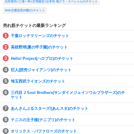
石田泰尚×三浦一馬×京増修史×辻本玲 俺クラ・スペシャルのチケット
NHK交響楽団(N響)のチケット
売れ筋チケットの最新ランキング
千葉ロッテマリーンズのチケット
高校野球(夏の甲子園)のチケット
Hello! Project(ハロプロ)のチケット
巨人(読売ジャイアンツ)のチケット
埼玉西武ライオンズのチケット
三代目 J Soul Brothers(サンダイメジェイソウルブラザーズ)のチ
ケット
あんさんぶるスターズ!(あんスタ)のチケット
テニスの王子様(テニプリ)のチケット
オリックス・バファローズのチケット