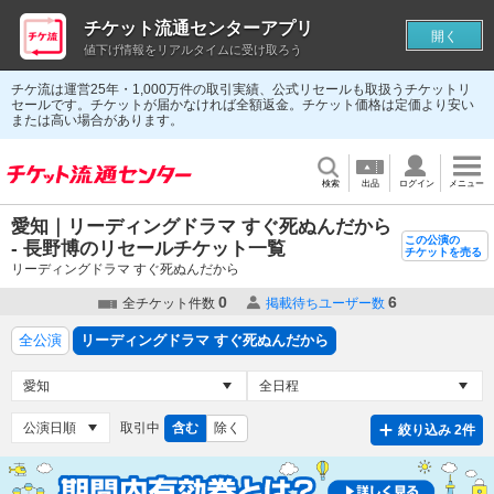
チケット流通センターアプリ
開く
値下げ情報をリアルタイムに受け取ろう
チケ流は運営25年・1,000万件の取引実績、公式リセールも取扱うチケットリ
セールです。チケットが届かなければ全額返金。チケット価格は定価より安い
または高い場合があります。
検索
出品
ログイン
メニュー
愛知｜リーディングドラマ すぐ死ぬんだから
この公演の
- 長野博のリセールチケット一覧
チケットを売る
リーディングドラマ すぐ死ぬんだから
0
6
全チケット件数
掲載待ちユーザー数
全公演
リーディングドラマ すぐ死ぬんだから
取引中
含む
除く
絞り込み 2件