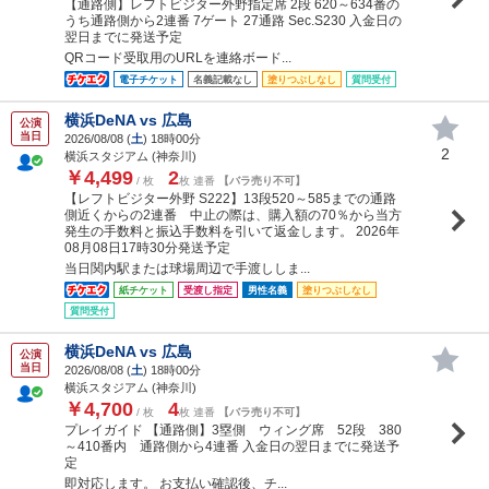
【通路側】レフトビジター外野指定席 2段 620～634番の
うち通路側から2連番 7ゲート 27通路 Sec.S230 入金日の
翌日までに発送予定
QRコード受取用のURLを連絡ボード...
電子チケット
名義記載なし
塗りつぶしなし
質問受付
横浜DeNA vs 広島
公演
当日
2026/08/08 (
土
) 18時00分
2
横浜スタジアム (神奈川)
￥4,499
2
/ 枚
枚 連番
【バラ売り不可】
【レフトビジター外野 S222】13段520～585までの通路
側近くからの2連番 中止の際は、購入額の70％から当方
発生の手数料と振込手数料を引いて返金します。 2026年
08月08日17時30分発送予定
当日関内駅または球場周辺で手渡ししま...
紙チケット
受渡し指定
男性名義
塗りつぶしなし
質問受付
横浜DeNA vs 広島
公演
当日
2026/08/08 (
土
) 18時00分
横浜スタジアム (神奈川)
￥4,700
4
/ 枚
枚 連番
【バラ売り不可】
プレイガイド 【通路側】3塁側 ウィング席 52段 380
～410番内 通路側から4連番 入金日の翌日までに発送予
定
即対応します。 お支払い確認後、チ...