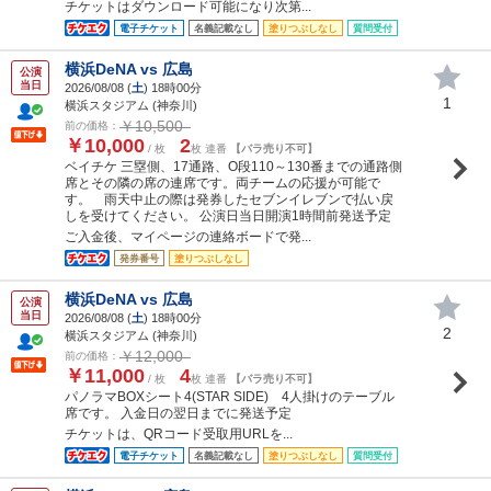
チケットはダウンロード可能になり次第...
電子チケット
名義記載なし
塗りつぶしなし
質問受付
横浜DeNA vs 広島
公演
当日
2026/08/08 (
土
) 18時00分
1
横浜スタジアム (神奈川)
￥10,500
前の価格：
￥10,000
2
/ 枚
枚 連番
【バラ売り不可】
ベイチケ 三塁側、17通路、O段110～130番までの通路側
席とその隣の席の連席です。両チームの応援が可能で
す。 雨天中止の際は発券したセブンイレブンで払い戻
しを受けてください。 公演日当日開演1時間前発送予定
ご入金後、マイページの連絡ボードで発...
発券番号
塗りつぶしなし
横浜DeNA vs 広島
公演
当日
2026/08/08 (
土
) 18時00分
2
横浜スタジアム (神奈川)
￥12,000
前の価格：
￥11,000
4
/ 枚
枚 連番
【バラ売り不可】
パノラマBOXシート4(STAR SIDE) 4人掛けのテーブル
席です。 入金日の翌日までに発送予定
チケットは、QRコード受取用URLを...
電子チケット
名義記載なし
塗りつぶしなし
質問受付