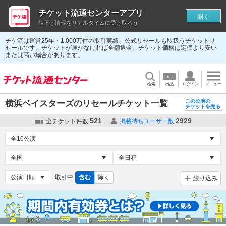
チケット流通センターアプリ
開く
値下げ情報をリアルタイムに受け取ろう
チケ流は運営25年・1,000万件の取引実績、公式リセールも取扱うチケットリ
セールです。チケットが届かなければ全額返金。チケット価格は定価より安い
または高い場合があります。
検索
出品
ログイン
メニュー
この公演の
横浜ベイスターズのリセールチケット一覧
チケットを売る
521
2929
全チケット件数
掲載待ちユーザー数
取引中
含む
除く
絞り込み