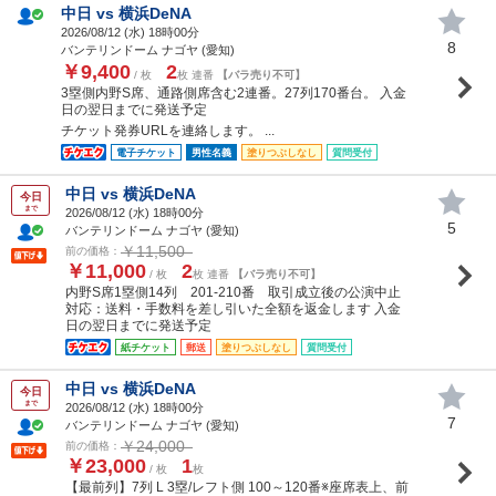
中日 vs 横浜DeNA
2026/08/12 (
水
) 18時00分
8
バンテリンドーム ナゴヤ (愛知)
￥9,400
2
/ 枚
枚 連番
【バラ売り不可】
3塁側内野S席、通路側席含む2連番。27列170番台。 入金
日の翌日までに発送予定
チケット発券URLを連絡します。 ...
電子チケット
男性名義
塗りつぶしなし
質問受付
中日 vs 横浜DeNA
今日
まで
2026/08/12 (
水
) 18時00分
5
バンテリンドーム ナゴヤ (愛知)
￥11,500
前の価格：
￥11,000
2
/ 枚
枚 連番
【バラ売り不可】
内野S席1塁側14列 201-210番 取引成立後の公演中止
対応：送料・手数料を差し引いた全額を返金します 入金
日の翌日までに発送予定
紙チケット
郵送
塗りつぶしなし
質問受付
中日 vs 横浜DeNA
今日
まで
2026/08/12 (
水
) 18時00分
7
バンテリンドーム ナゴヤ (愛知)
￥24,000
前の価格：
￥23,000
1
/ 枚
枚
【最前列】7列 L 3塁/レフト側 100～120番※座席表上、前