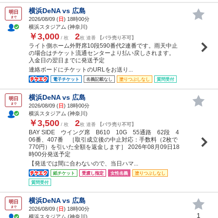
横浜DeNA vs 広島
明日
まで
2026/08/09 (
日
) 18時00分
横浜スタジアム (神奈川)
￥3,000
2
/ 枚
枚 連番
【バラ売り不可】
ライト側ホーム外野席10段590番代2連番です。雨天中止
の場合はチケット流通センターより払い戻しされます。
入金日の翌日までに発送予定
連絡ボードにチケットのURLをお送り...
電子チケット
名義記載なし
塗りつぶしなし
質問受付
横浜DeNA vs 広島
明日
まで
2026/08/09 (
日
) 18時00分
横浜スタジアム (神奈川)
￥3,500
2
/ 枚
枚 連番
【バラ売り不可】
BAY SIDE ウイング席 B610 10G 55通路 62段 4
06番、407番 ［取引成立後の中止対応：手数料（2枚で
770円）を引いた全額を返金します］ 2026年08月09日18
時00分発送予定
【発送では間に合わないので、当日ハマ...
紙チケット
受渡し指定
女性名義
塗りつぶしなし
質問受付
横浜DeNA vs 広島
明日
まで
2026/08/09 (
日
) 18時00分
1
横浜スタジアム (神奈川)