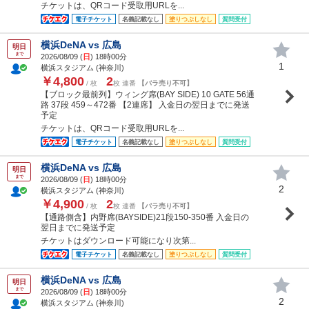
チケットは、QRコード受取用URLを...
電子チケット
名義記載なし
塗りつぶしなし
質問受付
横浜DeNA vs 広島
明日
まで
2026/08/09 (
日
) 18時00分
1
横浜スタジアム (神奈川)
￥4,800
2
/ 枚
枚 連番
【バラ売り不可】
【ブロック最前列】ウィング席(BAY SIDE) 10 GATE 56通
路 37段 459～472番 【2連席】 入金日の翌日までに発送
予定
チケットは、QRコード受取用URLを...
電子チケット
名義記載なし
塗りつぶしなし
質問受付
横浜DeNA vs 広島
明日
まで
2026/08/09 (
日
) 18時00分
2
横浜スタジアム (神奈川)
￥4,900
2
/ 枚
枚 連番
【バラ売り不可】
【通路側含】内野席(BAYSIDE)21段150-350番 入金日の
翌日までに発送予定
チケットはダウンロード可能になり次第...
電子チケット
名義記載なし
塗りつぶしなし
質問受付
横浜DeNA vs 広島
明日
まで
2026/08/09 (
日
) 18時00分
2
横浜スタジアム (神奈川)