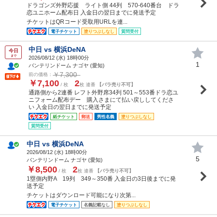
ドラゴンズ外野応援 ライト側 44列 570-640番台 ドラ
恋ユニホーム配布日 入金日の翌日までに発送予定
チケットはQRコード受取用URLを連...
電子チケット
塗りつぶしなし
質問受付
中日 vs 横浜DeNA
今日
まで
2026/08/12 (
水
) 18時00分
1
バンテリンドーム ナゴヤ (愛知)
￥7,300
前の価格：
￥7,100
2
/ 枚
枚 連番
【バラ売り不可】
通路側から2連番 レフト外野席34列 501～553番ドラ恋ユ
ニフォーム配布デー 購入さまにて払い戻ししてくださ
い 入金日の翌日までに発送予定
紙チケット
郵送
男性名義
塗りつぶしなし
質問受付
中日 vs 横浜DeNA
2026/08/12 (
水
) 18時00分
5
バンテリンドーム ナゴヤ (愛知)
￥8,500
2
/ 枚
枚 連番
【バラ売り不可】
1塁側内野A 19列 349～350番 入金日の3日後までに発
送予定
チケットはダウンロード可能になり次第...
電子チケット
名義記載なし
塗りつぶしなし