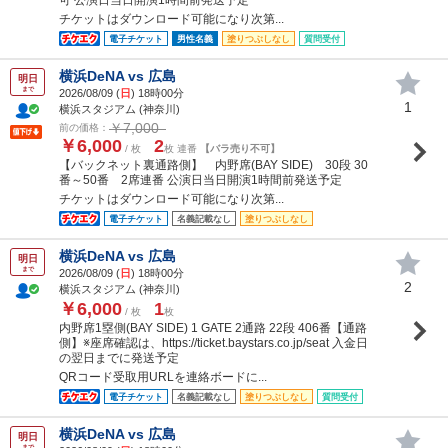
チケットはダウンロード可能になり次第...
電子チケット
男性名義
塗りつぶしなし
質問受付
横浜DeNA vs 広島
明日
まで
2026/08/09 (
日
) 18時00分
1
横浜スタジアム (神奈川)
￥7,000
前の価格：
￥6,000
2
/ 枚
枚 連番
【バラ売り不可】
【バックネット裏通路側】 内野席(BAY SIDE) 30段 30
番～50番 2席連番 公演日当日開演1時間前発送予定
チケットはダウンロード可能になり次第...
電子チケット
名義記載なし
塗りつぶしなし
横浜DeNA vs 広島
明日
まで
2026/08/09 (
日
) 18時00分
2
横浜スタジアム (神奈川)
￥6,000
1
/ 枚
枚
内野席1塁側(BAY SIDE) 1 GATE 2通路 22段 406番【通路
側】※座席確認は、https://ticket.baystars.co.jp/seat 入金日
の翌日までに発送予定
QRコード受取用URLを連絡ボードに...
電子チケット
名義記載なし
塗りつぶしなし
質問受付
横浜DeNA vs 広島
明日
まで