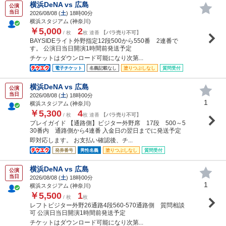
横浜DeNA vs 広島
公演
当日
2026/08/08 (
土
) 18時00分
横浜スタジアム (神奈川)
￥5,000
2
/ 枚
枚 連番
【バラ売り不可】
BAYSIDEライト外野指定12段500から550番 2連番で
す。 公演日当日開演1時間前発送予定
チケットはダウンロード可能になり次第...
電子チケット
名義記載なし
塗りつぶしなし
質問受付
横浜DeNA vs 広島
公演
当日
2026/08/08 (
土
) 18時00分
1
横浜スタジアム (神奈川)
￥5,300
4
/ 枚
枚 連番
【バラ売り不可】
プレイガイド 【通路側】ビジター外野席 17段 500～5
30番内 通路側から4連番 入金日の翌日までに発送予定
即対応します。 お支払い確認後、チ...
発券番号
男性名義
塗りつぶしなし
質問受付
横浜DeNA vs 広島
公演
当日
2026/08/08 (
土
) 18時00分
1
横浜スタジアム (神奈川)
￥5,500
1
/ 枚
枚
レフトビジター外野26通路4段560-570通路側 質問相談
可 公演日当日開演1時間前発送予定
チケットはダウンロード可能になり次第...