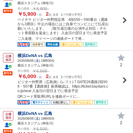
横浜スタジアム (神奈川)
￥6,800
前の価格：
￥5,900
2
/ 枚
枚 連番
【バラ売り不可】
ベイチケ ビジター外野指定席 4段550～590番台（通路
から3席目）中止の場合にはご自身でコンビニにて払戻お
願いいたします。 ［取引成立後の公演中止対応：チケ
ット券面額を返金します］ 入金日の翌日までに発送予定
ご入金後、マイページの連絡ボードで発...
発券番号
男性名義
塗りつぶしなし
質問受付
横浜DeNA vs 広島
公演
当日
2026/08/08 (
土
) 18時00分
2
横浜スタジアム (神奈川)
￥6,500
前の価格：
￥6,000
2
/ 枚
枚 連番
【バラ売り不可】
ビジター外野席（広島側）(レフト) 7 GATE26通路2段50
6・507番【通路側】座席確認は、https://ticket.baystars.c
o.jp/seat 入金日の翌日までに発送予定
QRコード受取用URLを連絡ボードに...
電子チケット
名義記載なし
塗りつぶしなし
質問受付
横浜DeNA vs 広島
公演
当日
2026/08/08 (
土
) 18時00分
2
横浜スタジアム (神奈川)
￥6,500
前の価格：