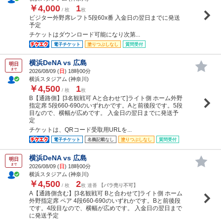
￥4,000
1
/ 枚
枚
ビジター外野席レフト5段60x番 入金日の翌日までに発送
予定
チケットはダウンロード可能になり次第...
電子チケット
塗りつぶしなし
質問受付
横浜DeNA vs 広島
明日
まで
2026/08/09 (
日
) 18時00分
横浜スタジアム (神奈川)
￥4,500
1
/ 枚
枚
B【通路側】[3名観戦可 Aと合わせて]ライト側 ホーム外野
指定席 5段660-690のいずれかです。Aと前後段です。5段
目なので、横幅が広めです。 入金日の翌日までに発送予
定
チケットは、QRコード受取用URLを...
電子チケット
名義記載なし
塗りつぶしなし
質問受付
横浜DeNA vs 広島
明日
まで
2026/08/09 (
日
) 18時00分
横浜スタジアム (神奈川)
￥4,500
2
/ 枚
枚 連番
【バラ売り不可】
A【通路側含む】[3名観戦可 Bと合わせて]ライト側 ホーム
外野指定席 ペア 4段660-690のいずれかです。Bと前後段
です。4段目なので、横幅が広めです。 入金日の翌日まで
に発送予定