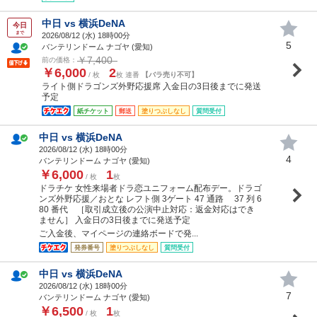
中日 vs 横浜DeNA
今日
まで
2026/08/12 (
水
) 18時00分
5
バンテリンドーム ナゴヤ (愛知)
￥7,400
前の価格：
￥6,000
2
/ 枚
枚 連番
【バラ売り不可】
ライト側ドラゴンズ外野応援席 入金日の3日後までに発送
予定
紙チケット
郵送
塗りつぶしなし
質問受付
中日 vs 横浜DeNA
2026/08/12 (
水
) 18時00分
4
バンテリンドーム ナゴヤ (愛知)
￥6,000
1
/ 枚
枚
ドラチケ 女性来場者ドラ恋ユニフォーム配布デー。ドラゴ
ンズ外野応援／おとな レフト側 3ゲート 47 通路 37 列 6
80 番代 ［取引成立後の公演中止対応：返金対応はでき
ません］ 入金日の3日後までに発送予定
ご入金後、マイページの連絡ボードで発...
発券番号
塗りつぶしなし
質問受付
中日 vs 横浜DeNA
2026/08/12 (
水
) 18時00分
7
バンテリンドーム ナゴヤ (愛知)
￥6,500
1
/ 枚
枚