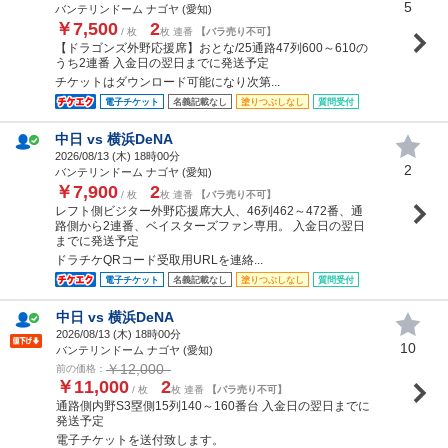
5
バンテリンドーム ナゴヤ (愛知)
￥7,500
2
/ 枚
枚 連番
【バラ売り不可】
【ドラゴンズ外野応援席】おとな/25通路47列600～610の
うち2連番 入金日の翌日までに発送予定
チケットはダウンロード可能になり次第...
電子チケット
名義記載なし
塗りつぶしなし
質問受付
中日 vs 横浜DeNA
2026/08/13 (
木
) 18時00分
2
バンテリンドーム ナゴヤ (愛知)
￥7,900
2
/ 枚
枚 連番
【バラ売り不可】
レフト側ビジター外野応援席大人、46列462～472番、通
路側から2連番、ベイスターズファン専用。 入金日の翌日
までに発送予定
ドラチケQRコード受取用URLを連絡...
電子チケット
名義記載なし
塗りつぶしなし
質問受付
中日 vs 横浜DeNA
2026/08/13 (
木
) 18時00分
10
バンテリンドーム ナゴヤ (愛知)
￥12,000
前の価格：
￥11,000
2
/ 枚
枚 連番
【バラ売り不可】
通路側内野S3塁側15列140～160番台 入金日の翌日までに
発送予定
電子チケットを送付致します。