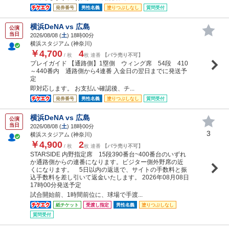
発券番号
男性名義
塗りつぶしなし
質問受付
横浜DeNA vs 広島
公演
当日
2026/08/08 (
土
) 18時00分
横浜スタジアム (神奈川)
￥4,700
4
/ 枚
枚 連番
【バラ売り不可】
プレイガイド 【通路側】1塁側 ウィング席 54段 410
～440番内 通路側から4連番 入金日の翌日までに発送予
定
即対応します。 お支払い確認後、チ...
発券番号
男性名義
塗りつぶしなし
質問受付
横浜DeNA vs 広島
公演
当日
2026/08/08 (
土
) 18時00分
3
横浜スタジアム (神奈川)
￥4,900
2
/ 枚
枚 連番
【バラ売り不可】
STARSIDE 内野指定席 15段390番台~400番台のいずれ
か通路側からの連番になります。ビジター側外野席の近
くになります。 5日以内の返送で、サイトの手数料と振
込手数料を差し引いて返金いたします。 2026年08月08日
17時00分発送予定
試合開始前、1時間前位に、球場で手渡...
紙チケット
受渡し指定
男性名義
塗りつぶしなし
質問受付