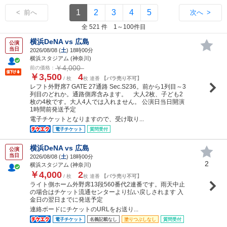
1
2
3
4
5
< 前へ
次へ >
全 521 件 1～100件目
横浜DeNA vs 広島
公演
当日
2026/08/08 (
土
) 18時00分
横浜スタジアム (神奈川)
￥4,000
前の価格：
￥3,500
4
/ 枚
枚 連番
【バラ売り不可】
レフト外野席7 GATE 27通路 Sec.S236。前から1列目～3
列目のどれか。通路側席含みます。 大人2枚、子ども2
枚の4枚です。大人4人では入れません。 公演日当日開演
1時間前発送予定
電子チケットとなりますので、受け取り...
電子チケット
質問受付
横浜DeNA vs 広島
公演
当日
2026/08/08 (
土
) 18時00分
2
横浜スタジアム (神奈川)
￥4,000
2
/ 枚
枚 連番
【バラ売り不可】
ライト側ホーム外野席13段560番代2連番です。雨天中止
の場合はチケット流通センターより払い戻しされます 入
金日の翌日までに発送予定
連絡ボードにチケットのURLをお送り...
電子チケット
名義記載なし
塗りつぶしなし
質問受付