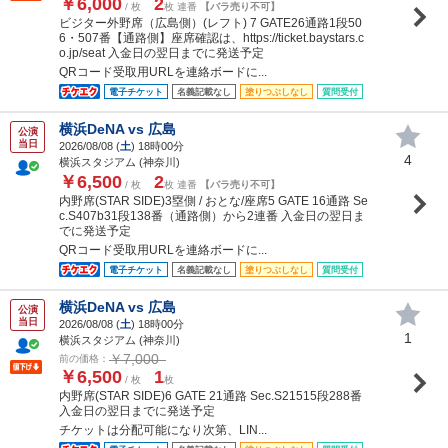
￥6,000
2
/ 枚
枚 連番
【バラ売り不可】
ビジター外野席（広島側）(レフト) 7 GATE26通路1段50
6・507番【通路側】座席確認は、https://ticket.baystars.c
o.jp/seat 入金日の翌日までに発送予定
QRコード受取用URLを連絡ボードに...
電子チケット
名義記載なし
塗りつぶしなし
質問受付
横浜DeNA vs 広島
公演
当日
2026/08/08 (
土
) 18時00分
4
横浜スタジアム (神奈川)
￥6,500
2
/ 枚
枚 連番
【バラ売り不可】
内野席(STAR SIDE)3塁側 / おとな/座席5 GATE 16通路 Se
c.S407b31段138番（通路側）から2連番 入金日の翌日ま
でに発送予定
QRコード受取用URLを連絡ボードに...
電子チケット
名義記載なし
塗りつぶしなし
質問受付
横浜DeNA vs 広島
公演
当日
2026/08/08 (
土
) 18時00分
1
横浜スタジアム (神奈川)
￥7,000
前の価格：
￥6,500
1
/ 枚
枚
内野席(STAR SIDE)6 GATE 21通路 Sec.S21515段288番
入金日の翌日までに発送予定
チケットは分配可能になり次第、LIN...