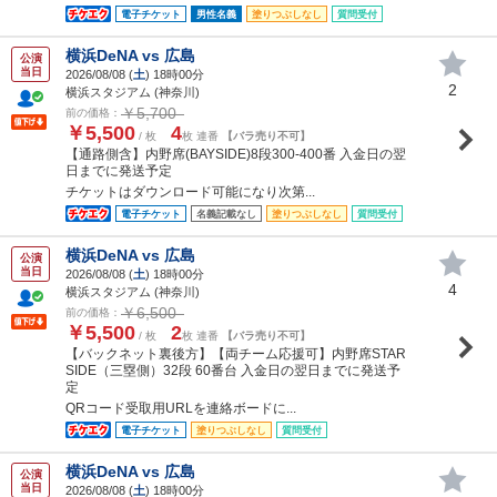
電子チケット
男性名義
塗りつぶしなし
質問受付
横浜DeNA vs 広島
公演
当日
2026/08/08 (
土
) 18時00分
2
横浜スタジアム (神奈川)
￥5,700
前の価格：
￥5,500
4
/ 枚
枚 連番
【バラ売り不可】
【通路側含】内野席(BAYSIDE)8段300-400番 入金日の翌
日までに発送予定
チケットはダウンロード可能になり次第...
電子チケット
名義記載なし
塗りつぶしなし
質問受付
横浜DeNA vs 広島
公演
当日
2026/08/08 (
土
) 18時00分
4
横浜スタジアム (神奈川)
￥6,500
前の価格：
￥5,500
2
/ 枚
枚 連番
【バラ売り不可】
【バックネット裏後方】【両チーム応援可】内野席STAR
SIDE（三塁側）32段 60番台 入金日の翌日までに発送予
定
QRコード受取用URLを連絡ボードに...
電子チケット
塗りつぶしなし
質問受付
横浜DeNA vs 広島
公演
当日
2026/08/08 (
土
) 18時00分