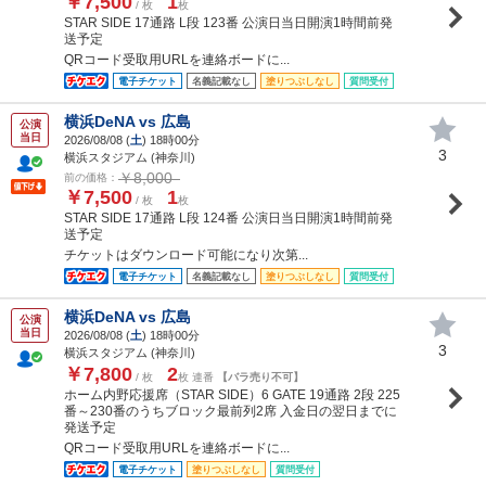
￥7,500
1
/ 枚
枚
STAR SIDE 17通路 L段 123番 公演日当日開演1時間前発
送予定
QRコード受取用URLを連絡ボードに...
電子チケット
名義記載なし
塗りつぶしなし
質問受付
横浜DeNA vs 広島
公演
当日
2026/08/08 (
土
) 18時00分
3
横浜スタジアム (神奈川)
￥8,000
前の価格：
￥7,500
1
/ 枚
枚
STAR SIDE 17通路 L段 124番 公演日当日開演1時間前発
送予定
チケットはダウンロード可能になり次第...
電子チケット
名義記載なし
塗りつぶしなし
質問受付
横浜DeNA vs 広島
公演
当日
2026/08/08 (
土
) 18時00分
3
横浜スタジアム (神奈川)
￥7,800
2
/ 枚
枚 連番
【バラ売り不可】
ホーム内野応援席（STAR SIDE）6 GATE 19通路 2段 225
番～230番のうちブロック最前列2席 入金日の翌日までに
発送予定
QRコード受取用URLを連絡ボードに...
電子チケット
塗りつぶしなし
質問受付