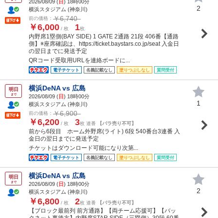
2026/08/09 (
日
) 18時00分
2
横浜スタジアム (神奈川)
￥6,740
前の価格：
￥6,000
1
/ 枚
枚
内野席1塁側(BAY SIDE) 1 GATE 2通路 21段 406番【通路
側】※座席確認は、https://ticket.baystars.co.jp/seat 入金日
の翌日までに発送予定
QRコード受取用URLを連絡ボードに...
電子チケット
名義記載なし
塗りつぶしなし
質問受付
横浜DeNA vs 広島
明日
まで
2026/08/09 (
日
) 18時00分
1
横浜スタジアム (神奈川)
￥6,900
前の価格：
￥6,200
3
/ 枚
枚 連番
【バラ売り不可】
前から6段目 ホーム外野席(ライト) 6段 540番台3連番 入
金日の翌日までに発送予定
チケットはダウンロード可能になり次第...
電子チケット
名義記載なし
塗りつぶしなし
質問受付
横浜DeNA vs 広島
明日
まで
2026/08/09 (
日
) 18時00分
2
横浜スタジアム (神奈川)
￥6,800
2
/ 枚
枚 連番
【バラ売り不可】
【ブロック最前列 前方通路】【両チーム応援可】【バッ
クネット裏後方】内野席STAR SIDE（三塁側）30段 60番