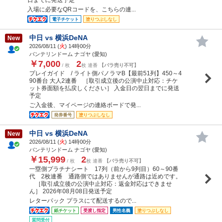
入場に必要なQRコードを、こちらの連...
電子チケット
塗りつぶしなし
中日 vs 横浜DeNA
New
2026/08/11 (
火
) 14時00分
バンテリンドーム ナゴヤ (愛知)
￥7,000
2
/ 枚
枚 連番
【バラ売り不可】
プレイガイド / ライト側パノラマB【最前51列】450～4
90番台 大人2連番 ［取引成立後の公演中止対応：チケ
ット券面額を払戻しください］ 入金日の翌日までに発送
予定
ご入金後、マイページの連絡ボードで発...
発券番号
塗りつぶしなし
中日 vs 横浜DeNA
New
2026/08/11 (
火
) 14時00分
バンテリンドーム ナゴヤ (愛知)
￥15,999
2
/ 枚
枚 連番
【バラ売り不可】
一塁側プラチナシート 17列（前から9列目）60～90番
代 2枚連番 通路側ではありませんが通路は近めです。
［取引成立後の公演中止対応：返金対応はできませ
ん］ 2026年08月08日発送予定
レターパック プラスにて配送するので...
紙チケット
受渡し指定
男性名義
塗りつぶしなし
質問受付