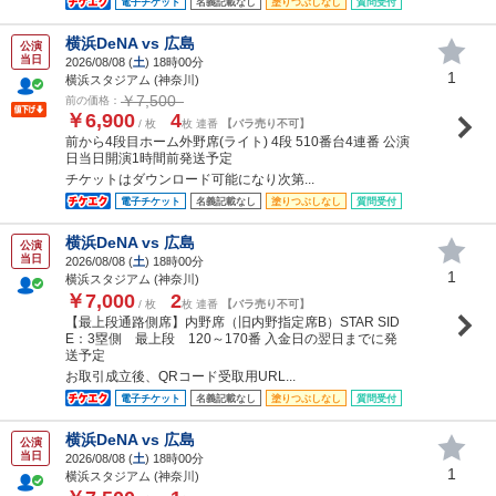
電子チケット
名義記載なし
塗りつぶしなし
質問受付
横浜DeNA vs 広島
公演
当日
2026/08/08 (
土
) 18時00分
1
横浜スタジアム (神奈川)
￥7,500
前の価格：
￥6,900
4
/ 枚
枚 連番
【バラ売り不可】
前から4段目ホーム外野席(ライト) 4段 510番台4連番 公演
日当日開演1時間前発送予定
チケットはダウンロード可能になり次第...
電子チケット
名義記載なし
塗りつぶしなし
質問受付
横浜DeNA vs 広島
公演
当日
2026/08/08 (
土
) 18時00分
1
横浜スタジアム (神奈川)
￥7,000
2
/ 枚
枚 連番
【バラ売り不可】
【最上段通路側席】内野席（旧内野指定席B）STAR SID
E：3塁側 最上段 120～170番 入金日の翌日までに発
送予定
お取引成立後、QRコード受取用URL...
電子チケット
名義記載なし
塗りつぶしなし
質問受付
横浜DeNA vs 広島
公演
当日
2026/08/08 (
土
) 18時00分
1
横浜スタジアム (神奈川)