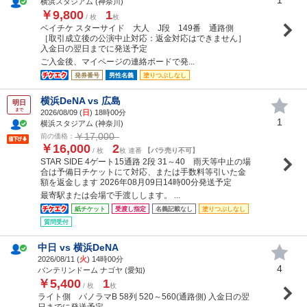
横浜スタジアム (神奈川)
￥9,800
1
/ 枚
枚
ベイチケ スターサイド 大人 J段 149番 通路側
［取引成立後の公演中止対応：返金対応はできません］
入金日の翌日までに発送予定
ご入金後、マイページの連絡ボードで発...
発券番号
男性名義
塗りつぶしなし
横浜DeNA vs 広島
明日
まで
2026/08/09 (
日
) 18時00分
1
横浜スタジアム (神奈川)
￥17,000
前の価格：
￥16,000
2
/ 枚
枚 連番
【バラ売り不可】
STAR SIDE 4ゲート15通路 2段 31～40 雨天等中止の場
合は予備日チケットにて対応、または手数料等引いた金
額を返金します 2026年08月09日14時00分発送予定
最寄駅または会場で手渡しします。 ...
紙チケット
受渡し指定
名義記載なし
塗りつぶしなし
質問受付
中日 vs 横浜DeNA
2026/08/11 (
火
) 14時00分
4
バンテリンドーム ナゴヤ (愛知)
￥5,400
1
/ 枚
枚
ライト側 パノラマB 58列 520～560(通路側) 入金日の翌
日までに発送予定