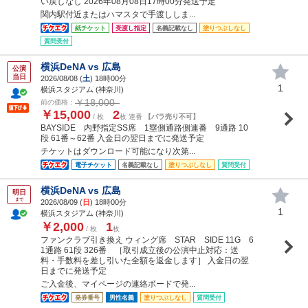
い戻しなし 2026年08月08日17時00分発送予定
関内駅付近またはハマスタで手渡ししま...
紙チケット
受渡し指定
名義記載なし
塗りつぶしなし
質問受付
横浜DeNA vs 広島
公演
当日
2026/08/08 (
土
) 18時00分
1
横浜スタジアム (神奈川)
￥18,000
前の価格：
￥15,000
2
/ 枚
枚 連番
【バラ売り不可】
BAYSIDE 内野指定SS席 1塁側通路側連番 9通路 10
段 61番～62番 入金日の翌日までに発送予定
チケットはダウンロード可能になり次第...
電子チケット
名義記載なし
塗りつぶしなし
質問受付
横浜DeNA vs 広島
明日
まで
2026/08/09 (
日
) 18時00分
1
横浜スタジアム (神奈川)
￥2,000
1
/ 枚
枚
ファンクラブ引き換え ウィング席 STAR SIDE 11G 6
1通路 61段 326番 ［取引成立後の公演中止対応：送
料・手数料を差し引いた全額を返金します］ 入金日の翌
日までに発送予定
ご入金後、マイページの連絡ボードで発...
発券番号
男性名義
塗りつぶしなし
質問受付