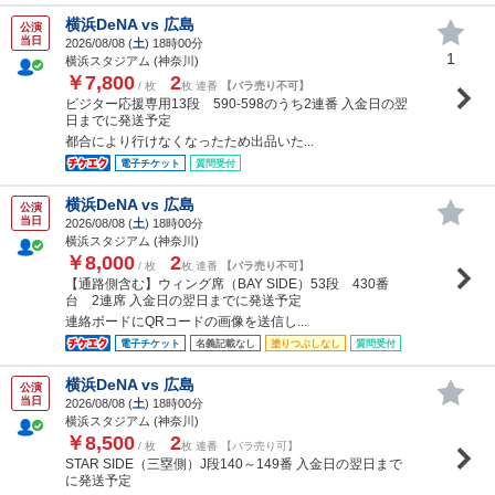
横浜DeNA vs 広島
公演
当日
2026/08/08 (
土
) 18時00分
1
横浜スタジアム (神奈川)
￥7,800
2
/ 枚
枚 連番
【バラ売り不可】
ビジター応援専用13段 590-598のうち2連番 入金日の翌
日までに発送予定
都合により行けなくなったため出品いた...
電子チケット
質問受付
横浜DeNA vs 広島
公演
当日
2026/08/08 (
土
) 18時00分
横浜スタジアム (神奈川)
￥8,000
2
/ 枚
枚 連番
【バラ売り不可】
【通路側含む】ウィング席（BAY SIDE）53段 430番
台 2連席 入金日の翌日までに発送予定
連絡ボードにQRコードの画像を送信し...
電子チケット
名義記載なし
塗りつぶしなし
質問受付
横浜DeNA vs 広島
公演
当日
2026/08/08 (
土
) 18時00分
横浜スタジアム (神奈川)
￥8,500
2
/ 枚
枚 連番 【バラ売り可】
STAR SIDE（三塁側）J段140～149番 入金日の翌日まで
に発送予定