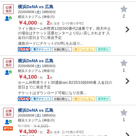
横浜DeNA vs 広島
公演
当日
2026/08/08 (
土
) 18時00分
2
横浜スタジアム (神奈川)
￥4,000
2
/ 枚
枚 連番
【バラ売り不可】
ライト側ホーム外野席12段560番代2連番です。雨天中止
の場合はチケット流通センターより払い戻しされます 入
金日の翌日までに発送予定
連絡ボードにチケットのURLをお送り...
電子チケット
名義記載なし
塗りつぶしなし
質問受付
横浜DeNA vs 広島
公演
当日
2026/08/08 (
土
) 18時00分
1
横浜スタジアム (神奈川)
￥4,100
1
/ 枚
枚
ホーム外野席ライト30通路sec.B235/10段696番 入金日の
翌日までに発送予定
チケットはダウンロード可能になり次第...
電子チケット
名義記載なし
塗りつぶしなし
質問受付
横浜DeNA vs 広島
公演
当日
2026/08/08 (
土
) 18時00分
1
横浜スタジアム (神奈川)
￥4,600
前の価格：
￥4,300
2
/ 枚
枚 連番
【バラ売り不可】