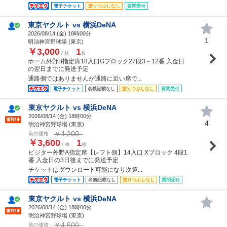
電子チケット
塗りつぶしなし
質問受付
東京ヤクルト vs 横浜DeNA
2026/08/14 (
金
) 18時00分
1
明治神宮野球場 (東京)
￥3,000
1
/ 枚
枚
ホーム外野B指定席18入口Gブロック27段3～12番 入金日
の翌日までに発送予定
通路側ではありませんが通路に近い席で...
電子チケット
名義記載なし
塗りつぶしなし
質問受付
東京ヤクルト vs 横浜DeNA
2026/08/14 (
金
) 18時00分
4
明治神宮野球場 (東京)
￥4,200
前の価格：
￥3,600
1
/ 枚
枚
ビジター外野A指定席【レフト側】14入口 Xブロック 4段1
番 入金日の3日後までに発送予定
チケットはダウンロード可能になり次第...
電子チケット
名義記載なし
塗りつぶしなし
質問受付
東京ヤクルト vs 横浜DeNA
2026/08/14 (
金
) 18時00分
明治神宮野球場 (東京)
￥4,500
前の価格：