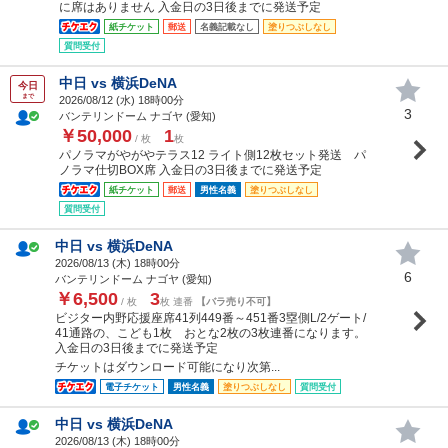
に席はありません 入金日の3日後までに発送予定
紙チケット
郵送
名義記載なし
塗りつぶしなし
質問受付
中日 vs 横浜DeNA
今日
まで
2026/08/12 (
水
) 18時00分
3
バンテリンドーム ナゴヤ (愛知)
￥50,000
1
/ 枚
枚
パノラマがやがやテラス12 ライト側12枚セット発送 パ
ノラマ仕切BOX席 入金日の3日後までに発送予定
紙チケット
郵送
男性名義
塗りつぶしなし
質問受付
中日 vs 横浜DeNA
2026/08/13 (
木
) 18時00分
6
バンテリンドーム ナゴヤ (愛知)
￥6,500
3
/ 枚
枚 連番
【バラ売り不可】
ビジター内野応援座席41列449番～451番3塁側L/2ゲート/
41通路の、こども1枚 おとな2枚の3枚連番になります。
入金日の3日後までに発送予定
チケットはダウンロード可能になり次第...
電子チケット
男性名義
塗りつぶしなし
質問受付
中日 vs 横浜DeNA
2026/08/13 (
木
) 18時00分