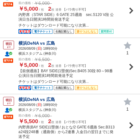
￥6,000
前の価格：
￥5,000
2
/ 枚
枚 連番
【バラ売り不可】
内野席（STAR SIDE）6 GATE 25通路 sec.S120 V段 公
演日当日開演1時間前発送予定
チケットはダウンロード可能になり次第...
電子チケット
名義記載なし
塗りつぶしなし
質問受付
横浜DeNA vs 広島
明日
まで
2026/08/09 (
日
) 18時00分
1
横浜スタジアム (神奈川)
￥6,500
前の価格：
￥5,000
2
/ 枚
枚 連番
【バラ売り不可】
【前側通路】BAY SIDE(1塁側)Sec.B405 30段 80～98番
公演日当日開演1時間前発送予定
チケットはダウンロード可能になり次第...
電子チケット
名義記載なし
塗りつぶしなし
横浜DeNA vs 広島
明日
まで
2026/08/09 (
日
) 18時00分
1
横浜スタジアム (神奈川)
￥6,000
前の価格：
￥5,500
2
/ 枚
枚 連番
【バラ売り不可】
内野席(BAY SIDE)1塁側 / おとな/2 GATE 6通路 Sec.B313
a24段248番（通路側）から2連番 入金日の翌日までに発
送予定