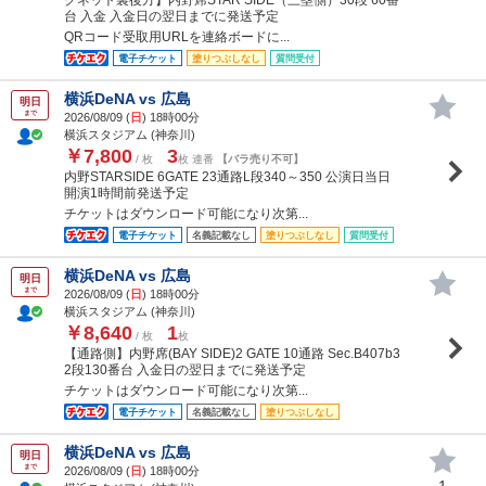
台 入金 入金日の翌日までに発送予定
QRコード受取用URLを連絡ボードに...
電子チケット
塗りつぶしなし
質問受付
横浜DeNA vs 広島
明日
まで
2026/08/09 (
日
) 18時00分
横浜スタジアム (神奈川)
￥7,800
3
/ 枚
枚 連番
【バラ売り不可】
内野STARSIDE 6GATE 23通路L段340～350 公演日当日
開演1時間前発送予定
チケットはダウンロード可能になり次第...
電子チケット
名義記載なし
塗りつぶしなし
質問受付
横浜DeNA vs 広島
明日
まで
2026/08/09 (
日
) 18時00分
横浜スタジアム (神奈川)
￥8,640
1
/ 枚
枚
【通路側】内野席(BAY SIDE)2 GATE 10通路 Sec.B407b3
2段130番台 入金日の翌日までに発送予定
チケットはダウンロード可能になり次第...
電子チケット
名義記載なし
塗りつぶしなし
横浜DeNA vs 広島
明日
まで
2026/08/09 (
日
) 18時00分
1