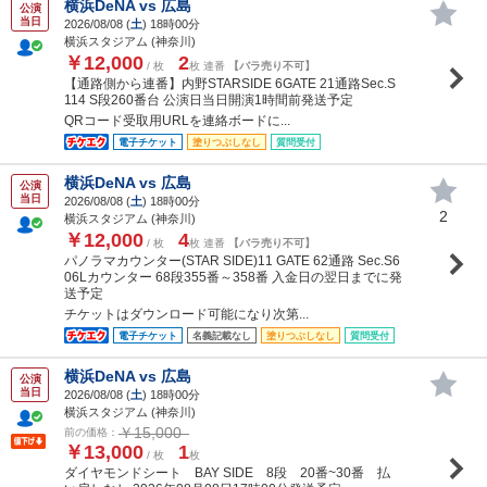
横浜DeNA vs 広島
公演
当日
2026/08/08 (
土
) 18時00分
横浜スタジアム (神奈川)
￥12,000
2
/ 枚
枚 連番
【バラ売り不可】
【通路側から連番】内野STARSIDE 6GATE 21通路Sec.S
114 S段260番台 公演日当日開演1時間前発送予定
QRコード受取用URLを連絡ボードに...
電子チケット
塗りつぶしなし
質問受付
横浜DeNA vs 広島
公演
当日
2026/08/08 (
土
) 18時00分
2
横浜スタジアム (神奈川)
￥12,000
4
/ 枚
枚 連番
【バラ売り不可】
パノラマカウンター(STAR SIDE)11 GATE 62通路 Sec.S6
06Lカウンター 68段355番～358番 入金日の翌日までに発
送予定
チケットはダウンロード可能になり次第...
電子チケット
名義記載なし
塗りつぶしなし
質問受付
横浜DeNA vs 広島
公演
当日
2026/08/08 (
土
) 18時00分
横浜スタジアム (神奈川)
￥15,000
前の価格：
￥13,000
1
/ 枚
枚
ダイヤモンドシート BAY SIDE 8段 20番~30番 払