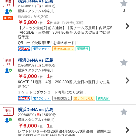
横浜DeNA vs 広島
明日
まで
2026/08/09 (
日
) 18時00分
3
横浜スタジアム (神奈川)
￥6,300
前の価格：
￥5,800
2
/ 枚
枚 連番
【バラ売り不可】
【ブロック最前列 前方通路】【両チーム応援可】内野席S
TAR SIDE（三塁側）30段 80番台 入金日の翌日までに発
送予定
QRコード受取用URLを連絡ボードに...
電子チケット
塗りつぶしなし
質問受付
横浜DeNA vs 広島
明日
まで
2026/08/09 (
日
) 18時00分
横浜スタジアム (神奈川)
￥6,000
1
/ 枚
枚
6GATE 21通路 4段 290-300番 入金日の翌日までに発
送予定
チケットはダウンロード可能になり次第...
電子チケット
名義記載なし
塗りつぶしなし
質問受付
横浜DeNA vs 広島
明日
まで
2026/08/09 (
日
) 18時00分
横浜スタジアム (神奈川)
￥6,000
1
/ 枚
枚
レフトビジター外野26通路4段560-570通路側 質問相談
可 公演日当日開演1時間前発送予定