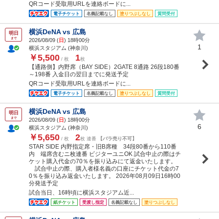
QRコード受取用URLを連絡ボードに...
電子チケット
名義記載なし
塗りつぶしなし
質問受付
横浜DeNA vs 広島
明日
まで
2026/08/09 (
日
) 18時00分
1
横浜スタジアム (神奈川)
￥5,500
1
/ 枚
枚
【通路側】内野席（BAY SIDE）2GATE 8通路 26段180番
～198番 入金日の翌日までに発送予定
QRコード受取用URLを連絡ボードに...
電子チケット
名義記載なし
塗りつぶしなし
質問受付
横浜DeNA vs 広島
明日
まで
2026/08/09 (
日
) 18時00分
6
横浜スタジアム (神奈川)
￥5,650
2
/ 枚
枚 連番
【バラ売り不可】
STAR SIDE 内野指定席・旧B席種 34段80番から110番
内 端席含むニ枚連番 ビジターユニOK 試合中止の際はチ
ケット購入代金の70％を振り込みにて返金いたします。
試合中止の際、購入者様名義の口座にチケット代金の7
0％を振り込み返金いたします。 2026年08月09日16時00
分発送予定
試合当日、16時頃に横浜スタジアム近...
紙チケット
受渡し指定
名義記載なし
塗りつぶしなし