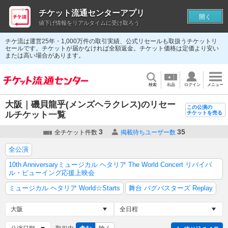
チケット流通センターアプリ
開く
値下げ情報をリアルタイムに受け取ろう
チケ流は運営25年・1,000万件の取引実績、公式リセールも取扱うチケットリ
セールです。チケットが届かなければ全額返金。チケット価格は定価より安い
または高い場合があります。
検索
出品
ログイン
メニュー
大阪｜磯貝龍乎(メンズヘラクレス)のリセー
この公演の
ルチケット一覧
チケットを売る
3
35
全チケット件数
掲載待ちユーザー数
全公演
10th Anniversaryミュージカル ヘタリア The World Concert リバイバ
ル・ビューイング応援上映会
ミュージカル ヘタリア World☆Starts
舞台 バグバスターズ Replay