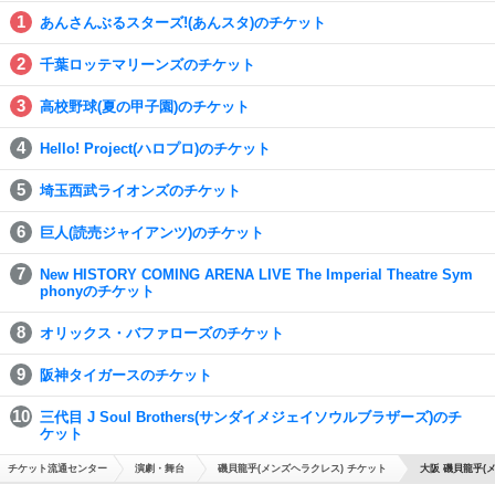
あんさんぶるスターズ!(あんスタ)のチケット
千葉ロッテマリーンズのチケット
高校野球(夏の甲子園)のチケット
Hello! Project(ハロプロ)のチケット
埼玉西武ライオンズのチケット
巨人(読売ジャイアンツ)のチケット
New HISTORY COMING ARENA LIVE The Imperial Theatre Sym
phonyのチケット
オリックス・バファローズのチケット
阪神タイガースのチケット
三代目 J Soul Brothers(サンダイメジェイソウルブラザーズ)のチ
ケット
チケット流通センター
演劇・舞台
磯貝龍乎(メンズヘラクレス) チケット
大阪 磯貝龍乎(