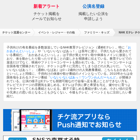
新着アラート
公演名登録
チケット掲載を
掲載したい公演を
メールでお知らせ
申請しよう
チケット流通センター
イベント・レジャー・その他
ファミリー・キッズ
NHK Eテレ チ
子供向けの有名番組を多数放送しているNHK教育テレビジョン（通称Eテレ）。特に「
お
かあさんといっしょ
」や「いないいないばあっ！」は長年に渡り、子供たちから愛されて
いる番組だ。「おかあさんといっしょ」は子供が覚えやすい歌や体操をメインに放送して
おり、体を動かしたり歌ったりすることの楽しさを視聴者に伝えている。教育テレビでの
放送だけでなく、映画やファミリーコンサートも開かれている。ファミリーコンサートは
全国各地で開催されており、チケットは早々に完売してしまうほどの人気ぶりだ。「いな
いいないばあっ！」（通称いなばあ）は0～2歳向けの人気教養番組。こちらもおかあさん
といっしょと同様に、子供向けの体操や歌が番組のメインとなっている。2010年からは全
国各地をまわるステージ番組「
いないいないばあっ！ワンワンわんだーらんど
」が開催さ
れている。公演の様子はEテレでも視聴可能なので会場へ足を運ぶことができない方も、
テレビでステージの雰囲気を楽しめる。Eテレは子供に夢と希望を与え、健やかに育つよ
うサポートしてくれる番組ともいえる。親子で楽しめる番組が多いため、小さい頃の父母
や兄弟との思い出となることも少なくない。今後もテレビ、イベントともに注目したい番
組だ。