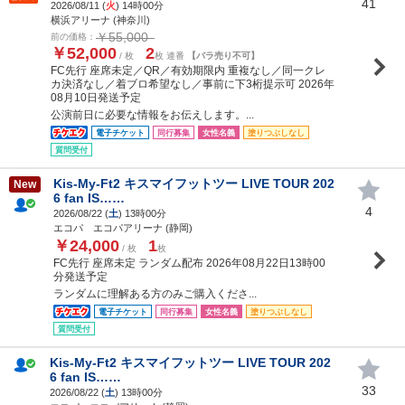
41
2026/08/11 (
火
) 14時00分
横浜アリーナ (神奈川)
￥55,000
前の価格：
￥52,000
2
/ 枚
枚 連番
【バラ売り不可】
FC先行 座席未定／QR／有効期限内 重複なし／同一クレ
カ決済なし／着ブロ希望なし／事前に下3桁提示可 2026年
08月10日発送予定
公演前日に必要な情報をお伝えします。...
電子チケット
同行募集
女性名義
塗りつぶしなし
質問受付
Kis-My-Ft2 キスマイフットツー LIVE TOUR 202
New
6 fan IS……
4
2026/08/22 (
土
) 13時00分
エコパ エコパアリーナ (静岡)
￥24,000
1
/ 枚
枚
FC先行 座席未定 ランダム配布 2026年08月22日13時00
分発送予定
ランダムに理解ある方のみご購入くださ...
電子チケット
同行募集
女性名義
塗りつぶしなし
質問受付
Kis-My-Ft2 キスマイフットツー LIVE TOUR 202
6 fan IS……
33
2026/08/22 (
土
) 13時00分