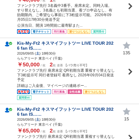
/ 枚
枚
ファンクラブ先行 3名義中3番手。座席未定。同時入場。
すり替えなし。3名義とも初期当選、着ブロ申込なし、有
効期限内、ご希望なら事前に下3桁提示可能。 2026年09
月05日17時30分発送予定
公演当日、開演 1時間前に最寄駅また...
電子チケット
同行募集
塗りつぶしなし
質問受付
Kis-My-Ft2 キスマイフットツー LIVE TOUR 202
6 fan IS……
135
2026/09/05 (
土
) 18時30分
ららアリーナ 東京ベイ (千葉)
￥50,000
2
/ 枚
枚 連番
【バラ売り不可】
ファンクラブ先行 座席未定 QR初期当選 重複すり替えなし
下3桁提示可 同行者登録可 着席なし 2026年09月04日発送
予定
詳細はご入金後、マイページの連絡ボー...
電子チケット
同行募集
女性名義
塗りつぶしなし
質問受付
Kis-My-Ft2 キスマイフットツー LIVE TOUR 202
6 fan IS……
15
2026/09/05 (
土
) 18時30分
ららアリーナ 東京ベイ (千葉)
￥65,000
2
/ 枚
枚 連番
【バラ売り不可】
ファンクラブ先行 座席未定 QR初期当選 重複すり替えなし