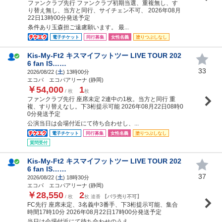
ファンクラブ先行 ファンクラブ初期当選、重複無し、す
り替え無し、当方と同行、サイチェン不可、 2026年08月
22日13時00分発送予定
条件あり玉森担ご遠慮願います。 最...
電子チケット
同行募集
女性名義
塗りつぶしなし
Kis-My-Ft2 キスマイフットツー LIVE TOUR 202
6 fan IS……
33
2026/08/22 (
土
) 13時00分
エコパ エコパアリーナ (静岡)
￥54,000
1
/ 枚
枚
ファンクラブ先行 座席未定 2連中の1枚。当方と同行 重
複、すり替えなし。下3桁提示可能 2026年08月22日08時0
0分発送予定
公演当日は会場付近にて待ち合わせし、...
電子チケット
同行募集
女性名義
塗りつぶしなし
質問受付
Kis-My-Ft2 キスマイフットツー LIVE TOUR 202
6 fan IS……
37
2026/08/22 (
土
) 18時30分
エコパ エコパアリーナ (静岡)
￥28,550
2
/ 枚
枚 連番
【バラ売り不可】
FC先行 座席未定、3名義中3番手、下3桁提示可能、集合
時間17時10分 2026年08月22日17時00分発送予定
当日は会場付近にて待ち合わせのうえ、...