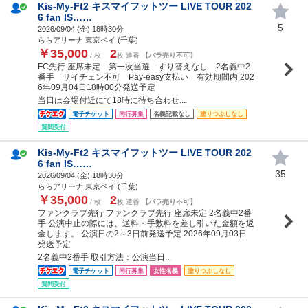
Kis-My-Ft2 キスマイフットツー LIVE TOUR 202
6 fan IS……
5
2026/09/04 (
金
) 18時30分
ららアリーナ 東京ベイ (千葉)
￥35,000
2
/ 枚
枚 連番
【バラ売り不可】
FC先行 座席未定 第一次当選 すり替えなし 2名義中2
番手 サイチェン不可 Pay-easy支払い 有効期間内 202
6年09月04日18時00分発送予定
当日は会場付近にて18時に待ち合わせ...
電子チケット
同行募集
名義記載なし
塗りつぶしなし
質問受付
Kis-My-Ft2 キスマイフットツー LIVE TOUR 202
6 fan IS……
35
2026/09/04 (
金
) 18時30分
ららアリーナ 東京ベイ (千葉)
￥35,000
2
/ 枚
枚 連番
【バラ売り不可】
ファンクラブ先行 ファンクラブ先行 座席未定 2名義中2番
手 公演中止の際には、送料・手数料を差し引いた金額を返
金します。 公演日の2～3日前発送予定 2026年09月03日
発送予定
2名義中2番手 取引方法：公演当日...
電子チケット
同行募集
女性名義
塗りつぶしなし
質問受付