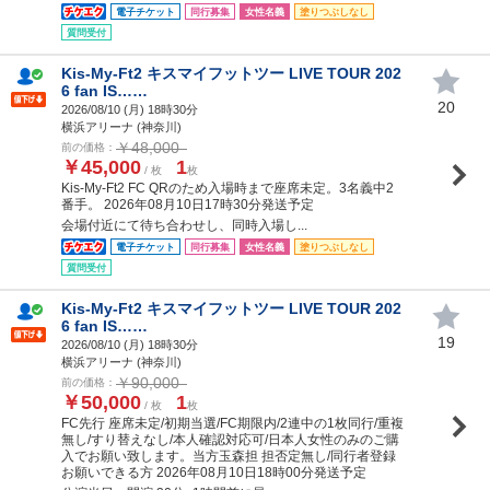
電子チケット
同行募集
女性名義
塗りつぶしなし
質問受付
Kis-My-Ft2 キスマイフットツー LIVE TOUR 202
6 fan IS……
20
2026/08/10 (
月
) 18時30分
横浜アリーナ (神奈川)
￥48,000
前の価格：
￥45,000
1
/ 枚
枚
Kis-My-Ft2 FC QRのため入場時まで座席未定。3名義中2
番手。 2026年08月10日17時30分発送予定
会場付近にて待ち合わせし、同時入場し...
電子チケット
同行募集
女性名義
塗りつぶしなし
質問受付
Kis-My-Ft2 キスマイフットツー LIVE TOUR 202
6 fan IS……
19
2026/08/10 (
月
) 18時30分
横浜アリーナ (神奈川)
￥90,000
前の価格：
￥50,000
1
/ 枚
枚
FC先行 座席未定/初期当選/FC期限内/2連中の1枚同行/重複
無し/すり替えなし/本人確認対応可/日本人女性のみのご購
入でお願い致します。当方玉森担 担否定無し/同行者登録
お願いできる方 2026年08月10日18時00分発送予定