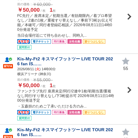
￥60,000
前の価格：
￥50,000
1
/ 枚
枚
FC先行／ 座席未定／初期当選／有効期限内／着ブロ希望
なし／2連の1枚／重複すり替えなし／事前下3桁お伝え可
能／本確可／同行者登録応相談／ 2026年08月11日14時0
0分発送予定
当日会場付近にて待ち合わせし、同時入...
電子チケット
同行募集
女性名義
塗りつぶしなし
質問受付
Kis-My-Ft2 キスマイフットツー LIVE TOUR 202
6 fan IS……
55
2026/08/11 (
火
) 14時00分
横浜アリーナ (神奈川)
￥55,000
前の価格：
￥50,000
1
/ 枚
枚
ファンクラブ先行 座席未定/同行/2連中1枚/初期当選/重複
なし同行/すり替えなし/下3桁提示可 2026年08月11日14時
00分発送予定
・玉森担のためご了承いただける方のみ...
電子チケット
同行募集
女性名義
塗りつぶしなし
質問受付
Kis-My-Ft2 キスマイフットツー LIVE TOUR 202
6 fan IS……