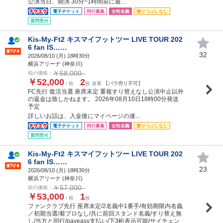
公演当日、開演 30分~1時間前に最...
電子チケット
同行募集
女性名義
塗りつぶしなし
質問受付
Kis-My-Ft2 キスマイフットツー LIVE TOUR 202
6 fan IS……
32
2026/08/10 (
月
) 18時30分
横浜アリーナ (神奈川)
￥58,000
前の価格：
￥52,000
2
/ 枚
枚 連番
【バラ売り不可】
FC先行 復活当選 座席未定 重複すり替えなし公演中止以外
の返金は致しかねます。 2026年08月10日18時00分発送
予定
詳しいお話は、入金後にマイページの連...
電子チケット
同行募集
女性名義
塗りつぶしなし
質問受付
Kis-My-Ft2 キスマイフットツー LIVE TOUR 202
6 fan IS……
23
2026/08/10 (
月
) 18時30分
横浜アリーナ (神奈川)
￥57,000
前の価格：
￥53,000
1
/ 枚
枚
ファンクラブ先行 座席未定/2名義中1番手/有効期限内名義
／初期当選/着ブロなし/共に前回スタンド名義/すり替え無
し/当方と同行/payeasy支払い/下3桁表示可能/サイチェン