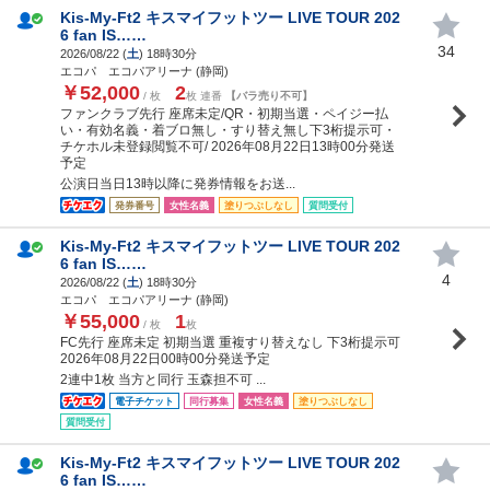
Kis-My-Ft2 キスマイフットツー LIVE TOUR 202
6 fan IS……
34
2026/08/22 (
土
) 18時30分
エコパ エコパアリーナ (静岡)
￥52,000
2
/ 枚
枚 連番
【バラ売り不可】
ファンクラブ先行 座席未定/QR・初期当選・ペイジー払
い・有効名義・着ブロ無し・すり替え無し下3桁提示可・
チケホル未登録閲覧不可/ 2026年08月22日13時00分発送
予定
公演日当日13時以降に発券情報をお送...
発券番号
女性名義
塗りつぶしなし
質問受付
Kis-My-Ft2 キスマイフットツー LIVE TOUR 202
6 fan IS……
4
2026/08/22 (
土
) 18時30分
エコパ エコパアリーナ (静岡)
￥55,000
1
/ 枚
枚
FC先行 座席未定 初期当選 重複すり替えなし 下3桁提示可
2026年08月22日00時00分発送予定
2連中1枚 当方と同行 玉森担不可 ...
電子チケット
同行募集
女性名義
塗りつぶしなし
質問受付
Kis-My-Ft2 キスマイフットツー LIVE TOUR 202
6 fan IS……