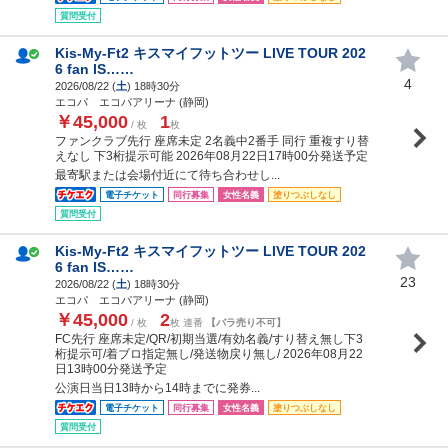
質問受付
Kis-My-Ft2 キスマイフットツー LIVE TOUR 202
6 fan IS……
4
2026/08/22 (
土
) 18時30分
エコパ エコパアリーナ (静岡)
￥45,000
1
/ 枚
枚
ファンクラブ先行 座席未定 2名義中2番手 同行 重複すり替
えなし 下3桁提示可能 2026年08月22日17時00分発送予定
最寄駅または会場付近にて待ち合わせし...
電子チケット
同行募集
女性名義
塗りつぶしなし
質問受付
Kis-My-Ft2 キスマイフットツー LIVE TOUR 202
6 fan IS……
23
2026/08/22 (
土
) 18時30分
エコパ エコパアリーナ (静岡)
￥45,000
2
/ 枚
枚 連番
【バラ売り不可】
FC先行 座席未定/QR/初期当選/有効名義/すり替え無し下3
桁提示可/着ブロ指定無し/発送物戻り無し/ 2026年08月22
日13時00分発送予定
公演日当日13時から14時までに発券...
電子チケット
同行募集
女性名義
塗りつぶしなし
質問受付