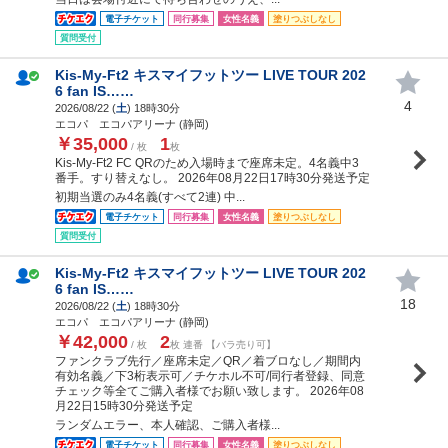
電子チケット
同行募集
女性名義
塗りつぶしなし
質問受付
Kis-My-Ft2 キスマイフットツー LIVE TOUR 202
6 fan IS……
4
2026/08/22 (
土
) 18時30分
エコパ エコパアリーナ (静岡)
￥35,000
1
/ 枚
枚
Kis-My-Ft2 FC QRのため入場時まで座席未定。4名義中3
番手。すり替えなし。 2026年08月22日17時30分発送予定
初期当選のみ4名義(すべて2連) 中...
電子チケット
同行募集
女性名義
塗りつぶしなし
質問受付
Kis-My-Ft2 キスマイフットツー LIVE TOUR 202
6 fan IS……
18
2026/08/22 (
土
) 18時30分
エコパ エコパアリーナ (静岡)
￥42,000
2
/ 枚
枚 連番 【バラ売り可】
ファンクラブ先行／座席未定／QR／着ブロなし／期間内
有効名義／下3桁表示可／チケホル不可/同行者登録、同意
チェック等全てご購入者様でお願い致します。 2026年08
月22日15時30分発送予定
ランダムエラー、本人確認、ご購入者様...
電子チケット
同行募集
女性名義
塗りつぶしなし