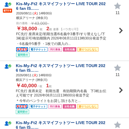
Kis-My-Ft2 キスマイフットツー LIVE TOUR 202
6 fan IS……
11
2026/08/11 (
火
) 14時00分
横浜アリーナ (神奈川)
￥43,000
前の価格：
￥38,000
2
/ 枚
枚 連番 【バラ売り可】
FC先行 座席未定/初期当選/6名義中3番手/すり替えなし/下
3桁提示可/有効期限内 2026年08月11日13時30分発送予定
・6名義中5番手 ・1枚での購入の...
電子チケット
同行募集
女性名義
塗りつぶしなし
質問受付
Kis-My-Ft2 キスマイフットツー LIVE TOUR 202
6 fan IS……
11
2026/08/11 (
火
) 14時00分
横浜アリーナ (神奈川)
￥40,000
1
/ 枚
枚
FC先行 座席未定 初期当選 有効期限内名義 下3桁お伝
え可能です 2026年08月11日13時00分発送予定
＊今年のペンライトをお貸し頂ける方と...
電子チケット
同行募集
女性名義
塗りつぶしなし
質問受付
Kis-My-Ft2 キスマイフットツー LIVE TOUR 202
6 fan IS……