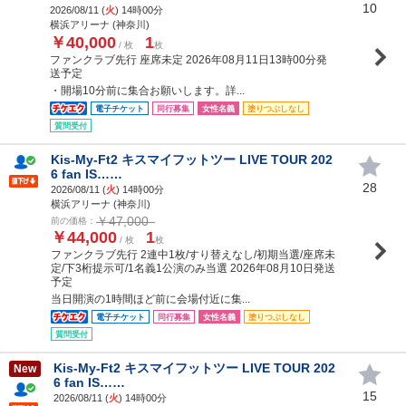
10
2026/08/11 (
火
) 14時00分
横浜アリーナ (神奈川)
￥40,000
1
/ 枚
枚
ファンクラブ先行 座席未定 2026年08月11日13時00分発
送予定
・開場10分前に集合お願いします。詳...
電子チケット
同行募集
女性名義
塗りつぶしなし
質問受付
Kis-My-Ft2 キスマイフットツー LIVE TOUR 202
6 fan IS……
28
2026/08/11 (
火
) 14時00分
横浜アリーナ (神奈川)
￥47,000
前の価格：
￥44,000
1
/ 枚
枚
ファンクラブ先行 2連中1枚/すり替えなし/初期当選/座席未
定/下3桁提示可/1名義1公演のみ当選 2026年08月10日発送
予定
当日開演の1時間ほど前に会場付近に集...
電子チケット
同行募集
女性名義
塗りつぶしなし
質問受付
Kis-My-Ft2 キスマイフットツー LIVE TOUR 202
New
6 fan IS……
15
2026/08/11 (
火
) 14時00分