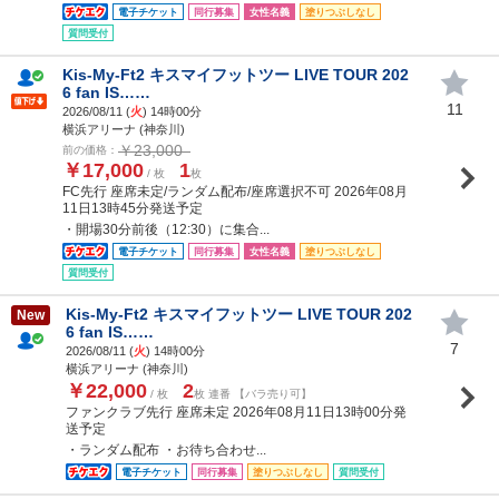
電子チケット
同行募集
女性名義
塗りつぶしなし
質問受付
Kis-My-Ft2 キスマイフットツー LIVE TOUR 202
6 fan IS……
11
2026/08/11 (
火
) 14時00分
横浜アリーナ (神奈川)
￥23,000
前の価格：
￥17,000
1
/ 枚
枚
FC先行 座席未定/ランダム配布/座席選択不可 2026年08月
11日13時45分発送予定
・開場30分前後（12:30）に集合...
電子チケット
同行募集
女性名義
塗りつぶしなし
質問受付
Kis-My-Ft2 キスマイフットツー LIVE TOUR 202
New
6 fan IS……
7
2026/08/11 (
火
) 14時00分
横浜アリーナ (神奈川)
￥22,000
2
/ 枚
枚 連番 【バラ売り可】
ファンクラブ先行 座席未定 2026年08月11日13時00分発
送予定
・ランダム配布 ・お待ち合わせ...
電子チケット
同行募集
塗りつぶしなし
質問受付