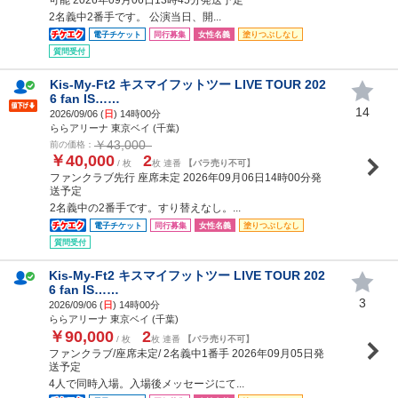
2名義中2番手です。 公演当日、開...
電子チケット
同行募集
女性名義
塗りつぶしなし
質問受付
Kis-My-Ft2 キスマイフットツー LIVE TOUR 202
6 fan IS……
14
2026/09/06 (
日
) 14時00分
ららアリーナ 東京ベイ (千葉)
￥43,000
前の価格：
￥40,000
2
/ 枚
枚 連番
【バラ売り不可】
ファンクラブ先行 座席未定 2026年09月06日14時00分発
送予定
2名義中の2番手です。すり替えなし。...
電子チケット
同行募集
女性名義
塗りつぶしなし
質問受付
Kis-My-Ft2 キスマイフットツー LIVE TOUR 202
6 fan IS……
3
2026/09/06 (
日
) 14時00分
ららアリーナ 東京ベイ (千葉)
￥90,000
2
/ 枚
枚 連番
【バラ売り不可】
ファンクラブ/座席未定/ 2名義中1番手 2026年09月05日発
送予定
4人で同時入場。入場後メッセージにて...