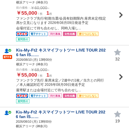
横浜アリーナ (神奈川)
￥60,000
前の価格：
￥55,000
1
/ 枚
枚
ファンクラブ先行/初期当選/会員有効期限内 座席未定/指定
席か立見になります 2026年08月09日発送予定
会場付近にて待ち合わせし、同時入場し...
電子チケット
同行募集
女性名義
塗りつぶしなし
質問受付
Kis-My-Ft2 キスマイフットツー LIVE TOUR 202
6 fan IS……
32
2026/08/10 (
月
) 13時00分
横浜アリーナ (神奈川)
￥68,000
前の価格：
￥55,000
1
/ 枚
枚
ファンクラブ先行 座席未定／2連中の1枚／当方との同行
／本人確認対応可 2026年08月09日発送予定
最寄駅または会場付近にて待ち合わせし...
電子チケット
同行募集
女性名義
塗りつぶしなし
質問受付
Kis-My-Ft2 キスマイフットツー LIVE TOUR 202
6 fan IS……
19
2026/08/10 (
月
) 13時00分
横浜アリーナ (神奈川)