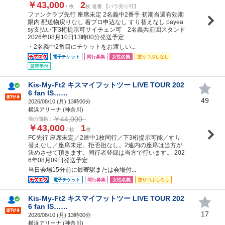
￥43,000
2
/ 枚
枚 連番 【バラ売り可】
ファンクラブ先行 座席未定 2名義中2番手 初期当選有効期
限内 配送物戻りなし 着ブロ申込なし すり替えなし payea
sy支払い下3桁提示可サイチェン可 2名義共前回スタンド
2026年08月10日13時00分発送予定
・2名義中2番目にチケットをお渡しい...
電子チケット
同行募集
女性名義
塗りつぶしなし
質問受付
Kis-My-Ft2 キスマイフットツー LIVE TOUR 202
6 fan IS……
49
2026/08/10 (
月
) 13時00分
横浜アリーナ (神奈川)
￥44,000
前の価格：
￥43,000
1
/ 枚
枚
FC先行 座席未定／2連中1枚同行／下3桁提示可能／すり
替えなし／座席未定。拒否担なし。2連内の座席は当方が
決めさせて頂きます。同行者登録は当方で行います。 202
6年08月09日発送予定
当日会場15分前に最寄駅または会場付...
電子チケット
同行募集
女性名義
塗りつぶしなし
Kis-My-Ft2 キスマイフットツー LIVE TOUR 202
6 fan IS……
17
2026/08/10 (
月
) 13時00分
横浜アリーナ (神奈川)