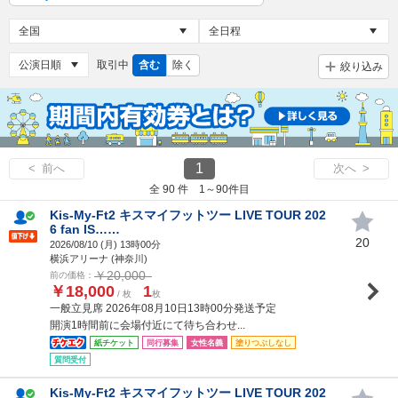
取引中
含む
除く
絞り込み
1
< 前へ
次へ >
全 90 件 1～90件目
Kis-My-Ft2 キスマイフットツー LIVE TOUR 202
6 fan IS……
20
2026/08/10 (
月
) 13時00分
横浜アリーナ (神奈川)
￥20,000
前の価格：
￥18,000
1
/ 枚
枚
一般立見席 2026年08月10日13時00分発送予定
開演1時間前に会場付近にて待ち合わせ...
紙チケット
同行募集
女性名義
塗りつぶしなし
質問受付
Kis-My-Ft2 キスマイフットツー LIVE TOUR 202