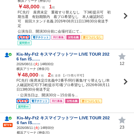
横浜アリーナ (神奈川)
￥48,000
1
/ 枚
枚
FC先行 座席未定 重複すり替えなし 下3桁提示可 初
期当選 有効期限内 着ブロ希望なし 本人確認対応
可 前回スタンド名義 2026年08月11日13時30分発送予
定
公演当日、開演30分前に会場付近にて...
電子チケット
同行募集
女性名義
塗りつぶしなし
質問受付
Kis-My-Ft2 キスマイフットツー LIVE TOUR 202
6 fan IS……
12
2026/08/11 (
火
) 14時00分
横浜アリーナ (神奈川)
￥48,000
2
/ 枚
枚 連番
【バラ売り不可】
FC先行 /座席未定/2名義中2番手/同行募集/すり替えなし/本
人確認対応可/下3桁提示可/着ブロ希望なし 2026年08月11
日13時30分発送予定
・公演当日は、開演30分～15分前を...
電子チケット
同行募集
女性名義
塗りつぶしなし
質問受付
Kis-My-Ft2 キスマイフットツー LIVE TOUR 202
6 fan IS……
23
2026/08/11 (
火
) 14時00分
横浜アリーナ (神奈川)