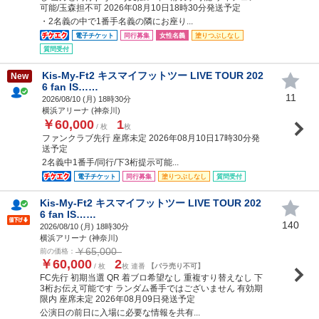
可能/玉森担不可 2026年08月10日18時30分発送予定
・2名義の中で1番手名義の隣にお座り...
電子チケット
同行募集
女性名義
塗りつぶしなし
質問受付
Kis-My-Ft2 キスマイフットツー LIVE TOUR 202
New
6 fan IS……
11
2026/08/10 (
月
) 18時30分
横浜アリーナ (神奈川)
￥60,000
1
/ 枚
枚
ファンクラブ先行 座席未定 2026年08月10日17時30分発
送予定
2名義中1番手/同行/下3桁提示可能...
電子チケット
同行募集
塗りつぶしなし
質問受付
Kis-My-Ft2 キスマイフットツー LIVE TOUR 202
6 fan IS……
140
2026/08/10 (
月
) 18時30分
横浜アリーナ (神奈川)
￥65,000
前の価格：
￥60,000
2
/ 枚
枚 連番
【バラ売り不可】
FC先行 初期当選 QR 着ブロ希望なし 重複すり替えなし 下
3桁お伝え可能です ランダム番手ではございません 有効期
限内 座席未定 2026年08月09日発送予定
公演日の前日に入場に必要な情報を共有...