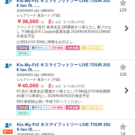
Kis-My-Ft2 キスマイフットツー LIVE TOUR 202
6 fan IS……
129
2026/09/04 (
金
) 18時30分
ららアリーナ 東京ベイ (千葉)
￥38,000
2
/ 枚
枚 連番
【バラ売り不可】
ファンクラブ先行 座席未定 QR重複すり替えなし 着ブロな
し 下3桁提示可 Couture落選名義 2026年09月04日15時30
分発送予定
公演日の15:30頃に情報をお伝えし...
電子チケット
同行募集
女性名義
塗りつぶしなし
質問受付
Kis-My-Ft2 キスマイフットツー LIVE TOUR 202
6 fan IS……
118
2026/09/04 (
金
) 18時30分
ららアリーナ 東京ベイ (千葉)
￥40,000
2
/ 枚
枚 連番
【バラ売り不可】
FC先行 座席未定/重複すり替えなし/下3桁提示可/有効期間
内/着ブロ希望なし 2026年09月03日発送予定
同行者登録は買い手様で行ってください...
電子チケット
同行募集
女性名義
塗りつぶしなし
質問受付
Kis-My-Ft2 キスマイフットツー LIVE TOUR 202
6 fan IS……
14
2026/09/04 (
金
) 18時30分