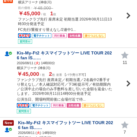
横浜アリーナ (神奈川)
￥48,000
前の価格：
￥45,000
1
/ 枚
枚
ファンクラブ先行 座席未定 初期当選 2026年08月11日13
時30分発送予定
FC先行/重複すり替えなし/2連中1...
電子チケット
同行募集
女性名義
塗りつぶしなし
質問受付
Kis-My-Ft2 キスマイフットツー LIVE TOUR 202
6 fan IS……
11
2026/08/11 (
火
) 14時00分
横浜アリーナ (神奈川)
￥45,000
2
/ 枚
枚 連番
【バラ売り不可】
ファンクラブ先行 座席未定／初期当選／2名義中2番手す
り替えなし／本人確認対応可／下3桁提示可／有効期限内
／公演中止の場合のみ手数料を差し引いた金額を返金いた
します。 2026年08月11日14時00分発送予定
公演当日、開場時間前後に会場付近で待...
電子チケット
同行募集
女性名義
塗りつぶしなし
質問受付
Kis-My-Ft2 キスマイフットツー LIVE TOUR 202
New
6 fan IS……
7
2026/08/11 (
火
) 14時00分