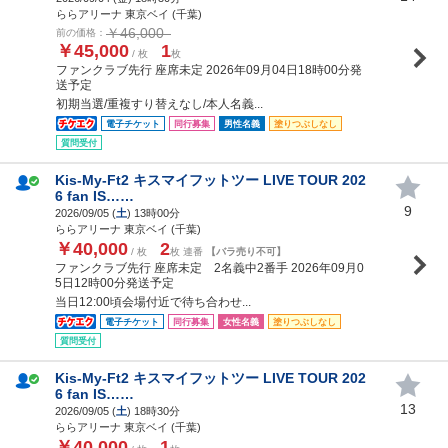
ららアリーナ 東京ベイ (千葉)
￥46,000
前の価格：
￥45,000
1
/ 枚
枚
ファンクラブ先行 座席未定 2026年09月04日18時00分発
送予定
初期当選/重複すり替えなし/本人名義...
電子チケット
同行募集
男性名義
塗りつぶしなし
質問受付
Kis-My-Ft2 キスマイフットツー LIVE TOUR 202
6 fan IS……
9
2026/09/05 (
土
) 13時00分
ららアリーナ 東京ベイ (千葉)
￥40,000
2
/ 枚
枚 連番
【バラ売り不可】
ファンクラブ先行 座席未定 2名義中2番手 2026年09月0
5日12時00分発送予定
当日12:00頃会場付近で待ち合わせ...
電子チケット
同行募集
女性名義
塗りつぶしなし
質問受付
Kis-My-Ft2 キスマイフットツー LIVE TOUR 202
6 fan IS……
13
2026/09/05 (
土
) 18時30分
ららアリーナ 東京ベイ (千葉)
￥40,000
1