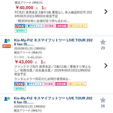
横浜アリーナ (神奈川)
￥40,000
1
/ 枚
枚
FC先行 座席未定 2連中1枚 重複なし 本人確認対応可 202
6年08月10日13時00分発送予定
・開演30分前に会場付近で待ち合わせ...
電子チケット
同行募集
女性名義
塗りつぶしなし
質問受付
Kis-My-Ft2 キスマイフットツー LIVE TOUR 202
6 fan IS……
29
2026/08/10 (
月
) 13時00分
横浜アリーナ (神奈川)
￥45,000
前の価格：
￥43,000
1
/ 枚
枚
ファンクラブ先行 座席未定／2連の1枚／重複すり替えな
し／初期当選／自名義当選／ 2026年08月10日12時00分
発送予定
ランダムエラー対応のため同行者登録を...
電子チケット
同行募集
女性名義
塗りつぶしなし
質問受付
Kis-My-Ft2 キスマイフットツー LIVE TOUR 202
6 fan IS……
26
2026/08/10 (
月
) 13時00分
横浜アリーナ (神奈川)