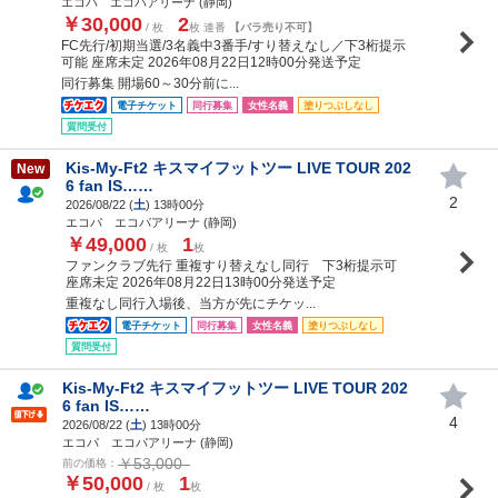
エコパ エコパアリーナ (静岡)
￥30,000
2
/ 枚
枚 連番
【バラ売り不可】
FC先行/初期当選/3名義中3番手/すり替えなし／下3桁提示
可能 座席未定 2026年08月22日12時00分発送予定
同行募集 開場60～30分前に...
電子チケット
同行募集
女性名義
塗りつぶしなし
質問受付
Kis-My-Ft2 キスマイフットツー LIVE TOUR 202
New
6 fan IS……
2
2026/08/22 (
土
) 13時00分
エコパ エコパアリーナ (静岡)
￥49,000
1
/ 枚
枚
ファンクラブ先行 重複すり替えなし同行 下3桁提示可
座席未定 2026年08月22日13時00分発送予定
重複なし同行入場後、当方が先にチケッ...
電子チケット
同行募集
女性名義
塗りつぶしなし
質問受付
Kis-My-Ft2 キスマイフットツー LIVE TOUR 202
6 fan IS……
4
2026/08/22 (
土
) 13時00分
エコパ エコパアリーナ (静岡)
￥53,000
前の価格：
￥50,000
1
/ 枚
枚