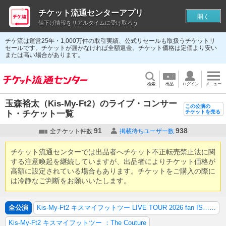
チケット流通センターアプリ
開く
値下げ情報をリアルタイムに受け取ろう
チケ流は運営25年・1,000万件の取引実績、公式リセールも取扱うチケットリ
セールです。チケットが届かなければ全額返金。チケット価格は定価より安い
または高い場合があります。
検索
出品
ログイン
メニュー
玉森裕太（Kis-My-Ft2）のライブ・コンサー
この公演の
ト・チケット一覧
チケットを売る
91
938
全チケット件数
掲載待ちユーザー数
チケット流通センターでは出品者へチケット不正転売禁止法に関
する注意喚起を継続していますが、出品者によりチケット価格が
高額に設定されている場合もあります。チケットをご購入の際に
は冷静なご判断をお願いいたします。
全公演
Kis-My-Ft2 キスマイフットツー LIVE TOUR 2026 fan IS……
Kis-My-Ft2 キスマイフットツー ：The Couture