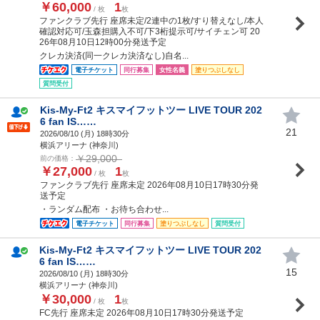
￥60,000
1
/ 枚
枚
ファンクラブ先行 座席未定/2連中の1枚/すり替えなし/本人
確認対応可/玉森担購入不可/下3桁提示可/サイチェン可 20
26年08月10日12時00分発送予定
クレカ決済(同一クレカ決済なし)自名...
電子チケット
同行募集
女性名義
塗りつぶしなし
質問受付
Kis-My-Ft2 キスマイフットツー LIVE TOUR 202
6 fan IS……
21
2026/08/10 (
月
) 18時30分
横浜アリーナ (神奈川)
￥29,000
前の価格：
￥27,000
1
/ 枚
枚
ファンクラブ先行 座席未定 2026年08月10日17時30分発
送予定
・ランダム配布 ・お待ち合わせ...
電子チケット
同行募集
塗りつぶしなし
質問受付
Kis-My-Ft2 キスマイフットツー LIVE TOUR 202
6 fan IS……
15
2026/08/10 (
月
) 18時30分
横浜アリーナ (神奈川)
￥30,000
1
/ 枚
枚
FC先行 座席未定 2026年08月10日17時30分発送予定