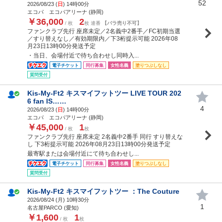
52
2026/08/23 (
日
) 14時00分
エコパ エコパアリーナ (静岡)
￥36,000
2
/ 枚
枚 連番
【バラ売り不可】
ファンクラブ先行 座席未定／2名義中2番手／FC初期当選
／すり替えなし／有効期限内／下3桁提示可能 2026年08
月23日13時00分発送予定
・当日、会場付近で待ち合わせし同時入...
電子チケット
同行募集
女性名義
塗りつぶしなし
質問受付
Kis-My-Ft2 キスマイフットツー LIVE TOUR 202
6 fan IS……
4
2026/08/23 (
日
) 14時00分
エコパ エコパアリーナ (静岡)
￥45,000
1
/ 枚
枚
ファンクラブ先行 座席未定 2名義中2番手 同行 すり替えな
し 下3桁提示可能 2026年08月23日13時00分発送予定
最寄駅または会場付近にて待ち合わせし...
電子チケット
同行募集
女性名義
塗りつぶしなし
質問受付
Kis-My-Ft2 キスマイフットツー ：The Couture
2026/08/24 (
月
) 10時30分
1
名古屋PARCO (愛知)
￥1,600
1
/ 枚
枚