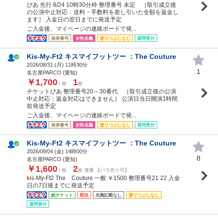
ぴあ 先行 8/24 10時30分枠 整理番号 未定 ［取引成立後
の公演中止対応：送料・手数料を差し引いた全額を返金し
ます］ 入金日の翌日までに発送予定
ご入金後、マイページの連絡ボードで発...
発券番号
女性名義
塗りつぶしなし
質問受付
Kis-My-Ft2 キスマイフットツー ：The Couture
2026/08/31 (
月
) 11時30分
1
名古屋PARCO (愛知)
￥1,700
1
/ 枚
枚
チケットぴあ 整理番号20～30番代 ［取引成立後の公演
中止対応：返金対応はできません］ 公演日当日開演1時間
前発送予定
ご入金後、マイページの連絡ボードで発...
発券番号
女性名義
塗りつぶしなし
質問受付
Kis-My-Ft2 キスマイフットツー ：The Couture
2026/09/04 (
金
) 14時00分
8
名古屋PARCO (愛知)
￥1,600
2
/ 枚
枚 連番 【バラ売り可】
kis-My-Ft2 The Couture 一般 ￥1500 整理番号21 22 入金
日の7日後までに発送予定
紙チケット
郵送
名義記載なし
塗りつぶしなし
質問受付