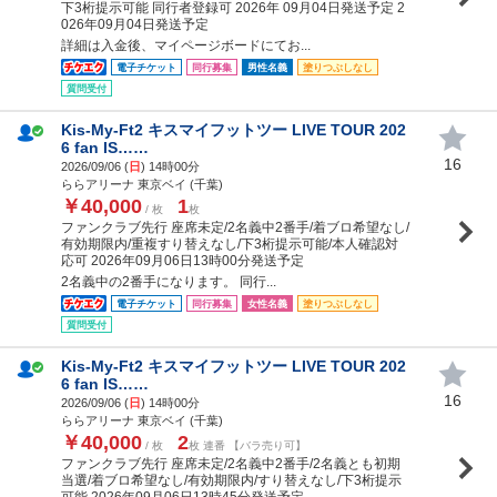
下3桁提示可能 同行者登録可 2026年 09月04日発送予定 2
026年09月04日発送予定
詳細は入金後、マイページボードにてお...
電子チケット
同行募集
男性名義
塗りつぶしなし
質問受付
Kis-My-Ft2 キスマイフットツー LIVE TOUR 202
6 fan IS……
16
2026/09/06 (
日
) 14時00分
ららアリーナ 東京ベイ (千葉)
￥40,000
1
/ 枚
枚
ファンクラブ先行 座席未定/2名義中2番手/着ブロ希望なし/
有効期限内/重複すり替えなし/下3桁提示可能/本人確認対
応可 2026年09月06日13時00分発送予定
2名義中の2番手になります。 同行...
電子チケット
同行募集
女性名義
塗りつぶしなし
質問受付
Kis-My-Ft2 キスマイフットツー LIVE TOUR 202
6 fan IS……
16
2026/09/06 (
日
) 14時00分
ららアリーナ 東京ベイ (千葉)
￥40,000
2
/ 枚
枚 連番 【バラ売り可】
ファンクラブ先行 座席未定/2名義中2番手/2名義とも初期
当選/着ブロ希望なし/有効期限内/すり替えなし/下3桁提示
可能 2026年09月06日13時45分発送予定