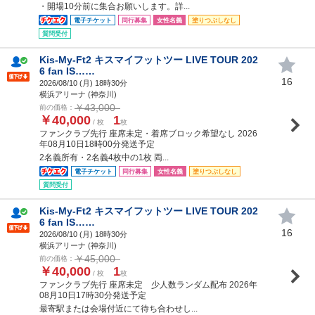
・開場10分前に集合お願いします。詳...
電子チケット
同行募集
女性名義
塗りつぶしなし
質問受付
Kis-My-Ft2 キスマイフットツー LIVE TOUR 202
6 fan IS……
16
2026/08/10 (
月
) 18時30分
横浜アリーナ (神奈川)
￥43,000
前の価格：
￥40,000
1
/ 枚
枚
ファンクラブ先行 座席未定・着席ブロック希望なし 2026
年08月10日18時00分発送予定
2名義所有・2名義4枚中の1枚 両...
電子チケット
同行募集
女性名義
塗りつぶしなし
質問受付
Kis-My-Ft2 キスマイフットツー LIVE TOUR 202
6 fan IS……
16
2026/08/10 (
月
) 18時30分
横浜アリーナ (神奈川)
￥45,000
前の価格：
￥40,000
1
/ 枚
枚
ファンクラブ先行 座席未定 少人数ランダム配布 2026年
08月10日17時30分発送予定
最寄駅または会場付近にて待ち合わせし...