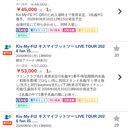
￥48,000
前の価格：
￥45,000
1
/ 枚
枚
Kis-My-Ft2 FC QRのため入場時まで座席未定。3名義中2
番手。 2026年08月10日12時15分発送予定
会場付近にて待ち合わせし、同時入場し...
電子チケット
同行募集
女性名義
塗りつぶしなし
質問受付
Kis-My-Ft2 キスマイフットツー LIVE TOUR 202
6 fan IS……
20
2026/08/10 (
月
) 13時00分
横浜アリーナ (神奈川)
￥57,000
前の価格：
￥53,000
1
/ 枚
枚
ファンクラブ先行 座席未定/2名義中1番手/有効期限内名義
／初期当選/着ブロなし/共に前回スタンド名義/すり替え無
し/当方と同行/payeasy支払い/下3桁表示可能/サイチェン
可能/玉森担不可 2026年08月10日13時00分発送予定
・2名義の中で1番手名義の隣にお座り...
電子チケット
同行募集
女性名義
塗りつぶしなし
質問受付
Kis-My-Ft2 キスマイフットツー LIVE TOUR 202
6 fan IS……
29
2026/08/10 (
月
) 13時00分