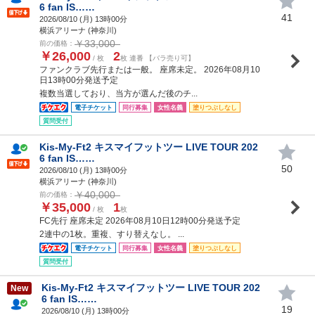
6 fan IS……
41
2026/08/10 (
月
) 13時00分
横浜アリーナ (神奈川)
￥33,000
前の価格：
￥26,000
2
/ 枚
枚 連番 【バラ売り可】
ファンクラブ先行または一般。 座席未定。 2026年08月10
日13時00分発送予定
複数当選しており、当方が選んだ後のチ...
電子チケット
同行募集
女性名義
塗りつぶしなし
質問受付
Kis-My-Ft2 キスマイフットツー LIVE TOUR 202
6 fan IS……
50
2026/08/10 (
月
) 13時00分
横浜アリーナ (神奈川)
￥40,000
前の価格：
￥35,000
1
/ 枚
枚
FC先行 座席未定 2026年08月10日12時00分発送予定
2連中の1枚。重複、すり替えなし。 ...
電子チケット
同行募集
女性名義
塗りつぶしなし
質問受付
Kis-My-Ft2 キスマイフットツー LIVE TOUR 202
New
6 fan IS……
19
2026/08/10 (
月
) 13時00分