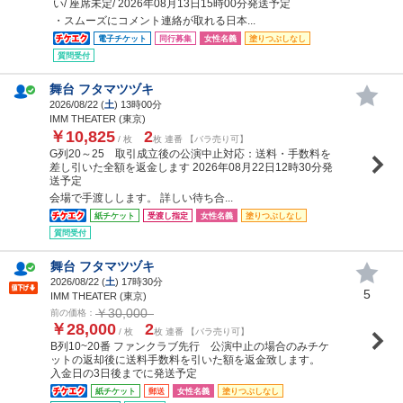
い/ 座席未定/ 2026年08月13日15時00分発送予定
・スムーズにコメント連絡が取れる日本...
電子チケット
同行募集
女性名義
塗りつぶしなし
質問受付
舞台 フタマツヅキ
2026/08/22 (
土
) 13時00分
IMM THEATER (東京)
￥10,825
2
/ 枚
枚 連番 【バラ売り可】
G列20～25 取引成立後の公演中止対応：送料・手数料を
差し引いた全額を返金します 2026年08月22日12時30分発
送予定
会場で手渡しします。 詳しい待ち合...
紙チケット
受渡し指定
女性名義
塗りつぶしなし
質問受付
舞台 フタマツヅキ
2026/08/22 (
土
) 17時30分
5
IMM THEATER (東京)
￥30,000
前の価格：
￥28,000
2
/ 枚
枚 連番 【バラ売り可】
B列10~20番 ファンクラブ先行 公演中止の場合のみチケ
ットの返却後に送料手数料を引いた額を返金致します。
入金日の3日後までに発送予定
紙チケット
郵送
女性名義
塗りつぶしなし