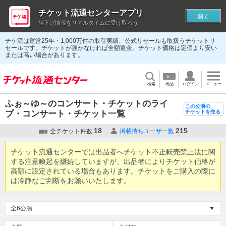
チケット流通センターアプリ
開く
値下げ情報をリアルタイムに受け取ろう
チケ流は運営25年・1,000万件の取引実績、公式リセールも取扱うチケットリ
セールです。チケットが届かなければ全額返金。チケット価格は定価より安い
または高い場合があります。
検索
出品
ログイン
メニュー
ふぉ～ゆ～のコンサート・チケットのライ
この公演の
ブ・コンサート・チケット一覧
チケットを売る
18
215
全チケット件数
掲載待ちユーザー数
チケット流通センターでは出品者へチケット不正転売禁止法に関
する注意喚起を継続していますが、出品者によりチケット価格が
高額に設定されている場合もあります。チケットをご購入の際に
は冷静なご判断をお願いいたします。