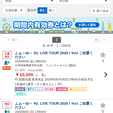
取引中
含む
除く
絞り込み
1
< 前へ
次へ >
全 18 件 1～18件目
ふぉ～ゆ～ 4U. LIVE TOUR 2026 I YoU ご自愛く
公演
ださい
当日
3
2026/08/08 (
土
) 18時00分
日本特殊陶業市民会館 フォレストホール (愛知)
￥12,000
前の価格：
￥10,000
1
/ 枚
枚
FC初期当選 座席未定 2026年08月08日17時45分発送予定
2名義中1番手（すり替えなし）/FC...
電子チケット
同行募集
女性名義
塗りつぶしなし
質問受付
ふぉ～ゆ～ 4U. LIVE TOUR 2026 I YoU ご自愛く
明日
ださい
まで
5
2026/08/09 (
日
) 17時00分