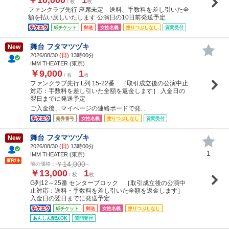
/ 枚
枚
ファンクラブ先行 座席未定 送料、手数料を差し引いた全
額を払い戻しいたします 公演日の10日前発送予定
紙チケット
郵送
女性名義
塗りつぶしなし
質問受付
舞台 フタマツヅキ
New
2026/08/30 (
日
) 13時00分
IMM THEATER (東京)
￥9,000
1
/ 枚
枚
ファンクラブ先行 L列 15-22番 ［取引成立後の公演中止
対応：手数料を差し引いた全額を返金します］ 入金日の
翌日までに発送予定
ご入金後、マイページの連絡ボードで発...
発券番号
女性名義
塗りつぶしなし
質問受付
舞台 フタマツヅキ
New
2026/08/30 (
日
) 13時00分
1
IMM THEATER (東京)
￥14,000
前の価格：
￥13,000
1
/ 枚
枚
G列12～25番 センターブロック ［取引成立後の公演中
止対応：送料・手数料を差し引いた全額を返金します］
入金日の翌日までに発送予定
紙チケット
郵送
女性名義
塗りつぶしなし
あんしん配送OK
質問受付