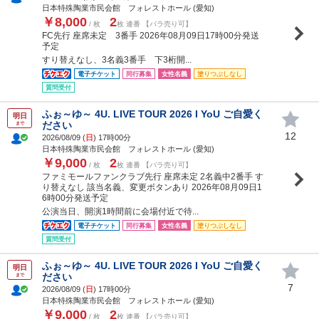
日本特殊陶業市民会館 フォレストホール (愛知)
￥8,000
2
/ 枚
枚 連番 【バラ売り可】
FC先行 座席未定 3番手 2026年08月09日17時00分発送
予定
すり替えなし、3名義3番手 下3桁開...
電子チケット
同行募集
女性名義
塗りつぶしなし
質問受付
ふぉ～ゆ～ 4U. LIVE TOUR 2026 I YoU ご自愛く
明日
ださい
まで
12
2026/08/09 (
日
) 17時00分
日本特殊陶業市民会館 フォレストホール (愛知)
￥9,000
2
/ 枚
枚 連番 【バラ売り可】
ファミモールファンクラブ先行 座席未定 2名義中2番手 す
り替えなし 該当名義、変更ボタンあり 2026年08月09日1
6時00分発送予定
公演当日、開演1時間前に会場付近で待...
電子チケット
同行募集
女性名義
塗りつぶしなし
質問受付
ふぉ～ゆ～ 4U. LIVE TOUR 2026 I YoU ご自愛く
明日
ださい
まで
7
2026/08/09 (
日
) 17時00分
日本特殊陶業市民会館 フォレストホール (愛知)
￥9,000
2
/ 枚
枚 連番 【バラ売り可】