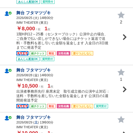
あんしん配送OK
質問受付
舞台 フタマツヅキ
2026/08/25 (
火
) 14時00分
2
IMM THEATER (東京)
￥8,000
1
/ 枚
枚
1階H列12～25番（センターブロック）公演中止の場合、
ご自身で払い戻しができない場合にはチケット返送で送
料・手数料を差し引いた金額を返金します 入金日の3日後
までに発送予定
紙チケット
郵送
女性名義
塗りつぶしなし
あんしん配送OK
質問受付
舞台 フタマツヅキ
2026/08/28 (
金
) 14時00分
1
IMM THEATER (東京)
￥10,500
1
/ 枚
枚
出演者事務所先行 座席未定 取引成立後の公演中止対応：
送料・手数料を差し引いた全額を返金します 公演日の1週
間前発送予定
紙チケット
郵送
女性名義
塗りつぶしなし
質問受付
舞台 フタマツヅキ
2026/08/29 (
土
) 13時00分
IMM THEATER (東京)
￥10,000
1