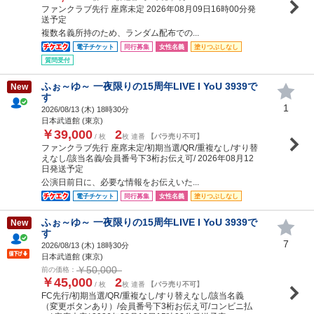
ファンクラブ先行 座席未定 2026年08月09日16時00分発
送予定
複数名義所持のため、ランダム配布での...
電子チケット
同行募集
女性名義
塗りつぶしなし
質問受付
ふぉ～ゆ～ 一夜限りの15周年LIVE I YoU 3939で
New
す
1
2026/08/13 (
木
) 18時30分
日本武道館 (東京)
￥39,000
2
/ 枚
枚 連番
【バラ売り不可】
ファンクラブ先行 座席未定/初期当選/QR/重複なし/すり替
えなし/該当名義/会員番号下3桁お伝え可/ 2026年08月12
日発送予定
公演日前日に、必要な情報をお伝えいた...
電子チケット
同行募集
女性名義
塗りつぶしなし
ふぉ～ゆ～ 一夜限りの15周年LIVE I YoU 3939で
New
す
7
2026/08/13 (
木
) 18時30分
日本武道館 (東京)
￥50,000
前の価格：
￥45,000
2
/ 枚
枚 連番
【バラ売り不可】
FC先行/初期当選/QR/重複なし/すり替えなし/該当名義
（変更ボタンあり）/会員番号下3桁お伝え可/コンビニ払