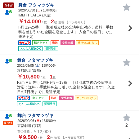
舞台 フタマツヅキ
New
2026/08/30 (
日
) 13時00分
IMM THEATER (東京)
￥14,000
2
/ 枚
枚 連番 【バラ売り可】
F列 12-25番 ［取引成立後の公演中止対応：送料・手数
料を差し引いた全額を返金します］ 入金日の翌日までに
発送予定
紙チケット
郵送
女性名義
塗りつぶしなし
あんしん配送OK
質問受付
舞台 フタマツヅキ
2026/09/05 (
土
) 13時00分
京都劇場 (京都)
￥10,800
1
/ 枚
枚
FamiMall先行 1階H列9～19番 ［取引成立後の公演中止
対応：送料・手数料を差し引いた全額を返金します］ 入金
日の7日後までに発送予定
紙チケット
郵送
女性名義
塗りつぶしなし
あんしん配送OK
質問受付
舞台 フタマツヅキ
2026/09/06 (
日
) 13時00分
2
京都劇場 (京都)
￥12,000
前の価格：
￥9,500
2
/ 枚
枚 連番
【バラ売り不可】