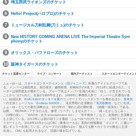
埼玉西武ライオンズのチケット
Hello! Project(ハロプロ)のチケット
ミュージカル刀剣乱舞(刀ミュ)のチケット
New HISTORY COMING ARENA LIVE The Imperial Theatre Sym
phonyのチケット
オリックス・バファローズのチケット
阪神タイガースのチケット
チケット流通センター
ライブ・コンサート
国内アーティスト
スタートエンターテイメント
ふぉ～ゆ～は、
スタートエンターテイメント（旧ジャニーズ）
所属のアイドルグループであ
る。メンバーは福田悠太、辰巳雄大、越岡裕貴、松崎祐介の4名で、2011年に結成された。リ
ーダーは福田悠太が務めている。グループ名はメンバー全員の名前に「ゆう」が含まれている
ことからつけられた。全員が1986年生まれ、1998年に事務所入所で、メンバーに共通項が多
い。結成以来、
KinKi Kids
や
タッキー＆翼
のコンサートでバックダンサーを務めるほか、
堂本光
一
の主演ミュージカル「
Endless SHOCK
」、滝沢秀明の主演舞台「
滝沢歌舞伎
」などに出演。
ふぉ～ゆ～としての初主演舞台は、2015年の「壊れた恋の羅針盤」（錦織一清演出）である。
以降、「REPAIR～アナタの人生、修理（リペア）しませんか？～」「縁～むかしなじみ～」
「23階の笑い」「GACHI～全力 entertainment 4U～」「年中無休！」など、定期的に主演舞台
を上演している。2013年には初の冠ラジオ番組「ふぉーゆーのぴたラジ！」（CBCラジオ）が
スタートした。2014年10月からはCBC（東海ローカル）系列の情報番組「ゴゴスマ」に週に一
度レギュラー出演している。グループでの活動のほか、個人でも数々のドラマや舞台に主演・
出演し、CMにも起用されるなど、活躍の場を広げている。