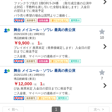
ファンクラブ先行 1階O列 5-24番 ［取引成立後の公演中
止対応：手数料を差し引いた全額を返金します］ 入金日
の翌日までに発送予定
バラ売り希望の場合は質問よりご連絡く...
発券番号
女性名義
塗りつぶしなし
質問受付
舞台 メイユール・ソワレ 最高の夜公演
2026/10/28 (
水
) 18時30分
10
博品館劇場 (東京)
￥9,900
1
/ 枚
枚
プレイガイド 座席未定（発券後確定します） 入金日の翌
日までに発送予定
ご入金後、マイページの連絡ボードで発...
発券番号
女性名義
塗りつぶしなし
質問受付
舞台 メイユール・ソワレ 最高の夜公演
2026/11/05 (
木
) 14時00分
7
博品館劇場 (東京)
￥12,000
1
/ 枚
枚
ぴあ 座席未定 入金日の翌日までに発送予定
ご入金後、マイページの連絡ボードで発...
発券番号
塗りつぶしなし
質問受付
1
< 前へ
次へ >