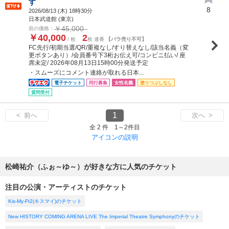
す
8
2026/08/13 (
木
) 18時30分
日本武道館 (東京)
￥45,000
前の価格：
￥40,000
2
/ 枚
枚 連番
【バラ売り不可】
FC先行/初期当選/QR/重複なし/すり替えなし/該当名義（変
更ボタンあり）/会員番号下3桁お伝え可/コンビニ払い/ 座
席未定/ 2026年08月13日15時00分発送予定
・スムーズにコメント連絡が取れる日本...
電子チケット
同行募集
女性名義
塗りつぶしなし
質問受付
1
< 前へ
次へ >
全 2 件 1～2件目
アイコンの説明
松崎祐介（ふぉ～ゆ～）が好きな方に人気のチケット
注目の公演・アーティストのチケット
Kis-My-Ft2(キスマイ)のチケット
New HISTORY COMING ARENA LIVE The Imperial Theatre Symphonyのチケット