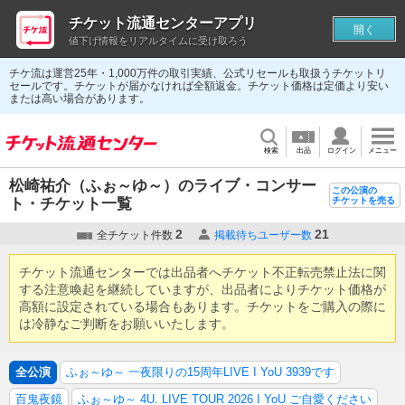
チケット流通センターアプリ
開く
値下げ情報をリアルタイムに受け取ろう
チケ流は運営25年・1,000万件の取引実績、公式リセールも取扱うチケットリ
セールです。チケットが届かなければ全額返金。チケット価格は定価より安い
または高い場合があります。
検索
出品
ログイン
メニュー
松崎祐介（ふぉ～ゆ～）のライブ・コンサー
この公演の
ト・チケット一覧
チケットを売る
2
21
全チケット件数
掲載待ちユーザー数
チケット流通センターでは出品者へチケット不正転売禁止法に関
する注意喚起を継続していますが、出品者によりチケット価格が
高額に設定されている場合もあります。チケットをご購入の際に
は冷静なご判断をお願いいたします。
全公演
ふぉ～ゆ～ 一夜限りの15周年LIVE I YoU 3939です
百鬼夜鏡
ふぉ～ゆ～ 4U. LIVE TOUR 2026 I YoU ご自愛ください