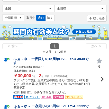
取引中
含む
除く
絞り込み
1
< 前へ
次へ >
全 2 件 1～2件目
ふぉ～ゆ～ 一夜限りの15周年LIVE I YoU 3939で
す
6
2026/08/13 (
木
) 18時30分
日本武道館 (東京)
￥39,000
2
/ 枚
枚 連番
【バラ売り不可】
ファンクラブ先行 座席未定/初期当選/QR/重複なし/すり替
えなし/該当名義/会員番号下3桁お伝え可/ 2026年08月12日
発送予定
公演日前日に、必要な情報をお伝えいた...
電子チケット
同行募集
女性名義
塗りつぶしなし
ふぉ～ゆ～ 一夜限りの15周年LIVE I YoU 3939で