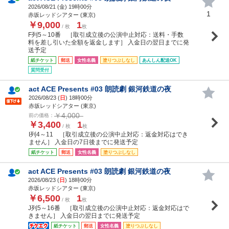
2026/08/21 (
金
) 19時00分
1
赤坂レッドシアター (東京)
￥9,000
1
/ 枚
枚
F列5～10番 ［取引成立後の公演中止対応：送料・手数
料を差し引いた全額を返金します］ 入金日の翌日までに発
送予定
紙チケット
郵送
女性名義
塗りつぶしなし
あんしん配送OK
質問受付
act ACE Presents #03 朗読劇 銀河鉄道の夜
2026/08/23 (
日
) 18時00分
赤坂レッドシアター (東京)
￥4,000
前の価格：
￥3,400
1
/ 枚
枚
I列4～11 ［取引成立後の公演中止対応：返金対応はでき
ません］ 入金日の7日後までに発送予定
紙チケット
郵送
女性名義
塗りつぶしなし
act ACE Presents #03 朗読劇 銀河鉄道の夜
2026/08/23 (
日
) 18時00分
赤坂レッドシアター (東京)
￥6,500
1
/ 枚
枚
J列5～16番 ［取引成立後の公演中止対応：返金対応はで
きません］ 入金日の翌日までに発送予定
紙チケット
郵送
女性名義
塗りつぶしなし