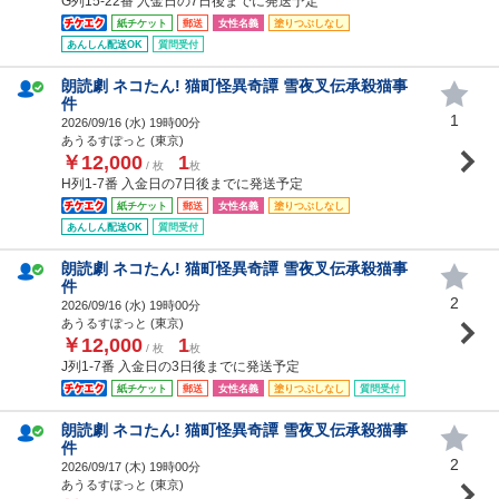
G列15-22番 入金日の7日後までに発送予定
紙チケット
郵送
女性名義
塗りつぶしなし
あんしん配送OK
質問受付
朗読劇 ネコたん! 猫町怪異奇譚 雪夜叉伝承殺猫事
件
1
2026/09/16 (
水
) 19時00分
あうるすぽっと (東京)
￥12,000
1
/ 枚
枚
H列1-7番 入金日の7日後までに発送予定
紙チケット
郵送
女性名義
塗りつぶしなし
あんしん配送OK
質問受付
朗読劇 ネコたん! 猫町怪異奇譚 雪夜叉伝承殺猫事
件
2
2026/09/16 (
水
) 19時00分
あうるすぽっと (東京)
￥12,000
1
/ 枚
枚
J列1-7番 入金日の3日後までに発送予定
紙チケット
郵送
女性名義
塗りつぶしなし
質問受付
朗読劇 ネコたん! 猫町怪異奇譚 雪夜叉伝承殺猫事
件
2
2026/09/17 (
木
) 19時00分
あうるすぽっと (東京)