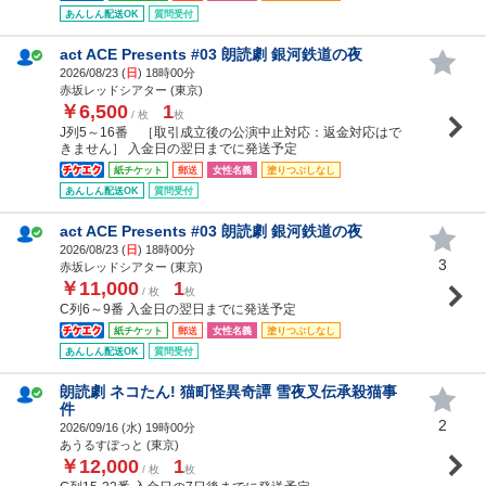
あんしん配送OK
質問受付
act ACE Presents #03 朗読劇 銀河鉄道の夜
2026/08/23 (
日
) 18時00分
赤坂レッドシアター (東京)
￥6,500
1
/ 枚
枚
J列5～16番 ［取引成立後の公演中止対応：返金対応はで
きません］ 入金日の翌日までに発送予定
紙チケット
郵送
女性名義
塗りつぶしなし
あんしん配送OK
質問受付
act ACE Presents #03 朗読劇 銀河鉄道の夜
2026/08/23 (
日
) 18時00分
3
赤坂レッドシアター (東京)
￥11,000
1
/ 枚
枚
C列6～9番 入金日の翌日までに発送予定
紙チケット
郵送
女性名義
塗りつぶしなし
あんしん配送OK
質問受付
朗読劇 ネコたん! 猫町怪異奇譚 雪夜叉伝承殺猫事
件
2
2026/09/16 (
水
) 19時00分
あうるすぽっと (東京)
￥12,000
1
/ 枚
枚