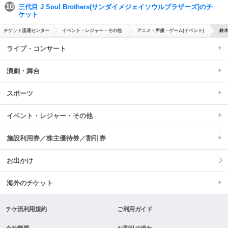
三代目 J Soul Brothers(サンダイメジェイソウルブラザーズ)のチ
ケット
チケット流通センター
イベント・レジャー・その他
アニメ・声優・ゲーム(イベント)
鈴木
ライブ・コンサート
演劇・舞台
スポーツ
イベント・レジャー・その他
施設利用券／株主優待券／割引券
お出かけ
海外のチケット
チケ流利用規約
ご利用ガイド