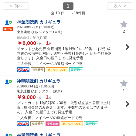
1
< 前へ
次へ >
全 18 件 1～18件目
神聖朗読劇 カリギュラ
2026/08/12 (
水
) 19時00分
2
東京建物 ぴあ シアター (東京)
￥9,000
前の価格：
￥8,000
1
/ 枚
枚
チケットぴあ先行 全席指定 1階 N列 24～30番 ［取引成
立後の公演中止対応：送料・手数料を差し引いた全額を返
金します］ 入金日の翌日までに発送予定
ご入金後、マイページの連絡ボードで発...
発券番号
塗りつぶしなし
質問受付
神聖朗読劇 カリギュラ
2026/08/14 (
金
) 13時00分
1
東京建物 ぴあ シアター (東京)
￥9,000
1
/ 枚
枚
プレイガイド 1階F列20～30番 取引成立後の公演中止対
応：取引金額のみ返金します。手数料の返金はできませ
ん。 入金日の翌日までに発送予定
ご入金後、マイページの連絡ボードで発...
発券番号
女性名義
塗りつぶしなし
質問受付
神聖朗読劇 カリギュラ