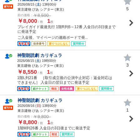
2026/08/15 (
土
) 13時00分
5
東京建物 ぴあ シアター (東京)
￥8,500
前の価格：
￥8,000
1
/ 枚
枚
プレイガイド最速先行 1階R列6～12番 入金日の3日後まで
に発送予定
ご入金後、マイページの連絡ボードで発...
発券番号
塗りつぶしなし
質問受付
神聖朗読劇 カリギュラ
2026/08/15 (
土
) 19時00分
3
東京建物 ぴあ シアター (東京)
￥8,550
1
/ 枚
枚
1階L列21番 ［取引成立後の公演中止対応：返金対応は
できません］ 入金日の翌日までに発送予定
紙チケット
郵送
女性名義
塗りつぶしなし
質問受付
神聖朗読劇 カリギュラ
2026/08/16 (
日
) 13時00分
1
東京建物 ぴあ シアター (東京)
￥9,800
前の価格：
￥8,800
1
/ 枚
枚
1階M列26番 入金日の3日後までに発送予定
紙チケット
郵送
質問受付