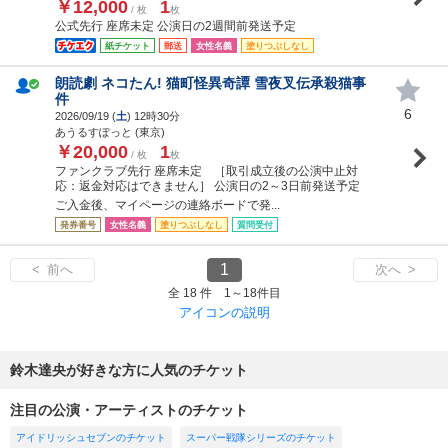
￥12,000
1
/ 枚
枚
公式先行 座席未定 公演日の2週間前発送予定
紙チケット
郵送
女性名義
塗りつぶしなし
朗読劇 ネコたん! 猫町怪異奇譚 雪夜叉伝承殺猫事
件
6
2026/09/19 (
土
) 12時30分
あうるすぽっと (東京)
￥20,000
1
/ 枚
枚
ファンクラブ先行 座席未定 ［取引成立後の公演中止対
応：返金対応はできません］ 公演日の2～3日前発送予定
ご入金後、マイページの連絡ボードで発...
発券番号
女性名義
塗りつぶしなし
質問受付
1
< 前へ
次へ >
全 18 件 1～18件目
アイコンの説明
鈴木達央が好きな方に人気のチケット
注目の公演・アーティストのチケット
アイドリッシュセブンのチケット
スーパー戦隊シリーズのチケット