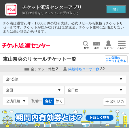
チケット流通センターアプリ
開く
値下げ情報をリアルタイムに受け取ろう
チケ流は運営25年・1,000万件の取引実績、公式リセールも取扱うチケットリ
セールです。チケットが届かなければ全額返金。チケット価格は定価より安い
または高い場合があります。
検索
出品
ログイン
メニュー
この公演の
東山奈央のリセールチケット一覧
チケットを売る
2
32
全チケット件数
掲載待ちユーザー数
取引中
含む
除く
絞り込み