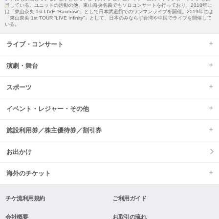
当している。ユニットの活動の他、東山奈央名義でもソロコンサートを行っており、2018年に
は「東山奈央 1st LIVE “Rainbow”」として日本武道館でのワンマンライブを開催。2019年には
「東山奈央 1st TOUR “LIVE Infinity”」として、日本のみならず台湾や中国でライブを開催して
いる。
ライブ・コンサート
演劇・舞台
スポーツ
イベント・レジャー・その他
施設利用券／株主優待券／割引券
お出かけ
海外のチケット
チケ流利用規約
ご利用ガイド
会社概要
お取引の流れ