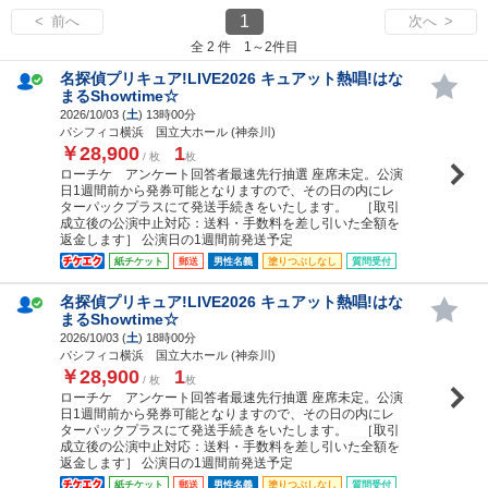
1
< 前へ
次へ >
全 2 件 1～2件目
名探偵プリキュア!LIVE2026 キュアット熱唱!はな
まるShowtime☆
2026/10/03 (
土
) 13時00分
パシフィコ横浜 国立大ホール (神奈川)
￥28,900
1
/ 枚
枚
ローチケ アンケート回答者最速先行抽選 座席未定。公演
日1週間前から発券可能となりますので、その日の内にレ
ターパックプラスにて発送手続きをいたします。 ［取引
成立後の公演中止対応：送料・手数料を差し引いた全額を
返金します］ 公演日の1週間前発送予定
紙チケット
郵送
男性名義
塗りつぶしなし
質問受付
名探偵プリキュア!LIVE2026 キュアット熱唱!はな
まるShowtime☆
2026/10/03 (
土
) 18時00分
パシフィコ横浜 国立大ホール (神奈川)
￥28,900
1
/ 枚
枚
ローチケ アンケート回答者最速先行抽選 座席未定。公演
日1週間前から発券可能となりますので、その日の内にレ
ターパックプラスにて発送手続きをいたします。 ［取引
成立後の公演中止対応：送料・手数料を差し引いた全額を
返金します］ 公演日の1週間前発送予定
紙チケット
郵送
男性名義
塗りつぶしなし
質問受付