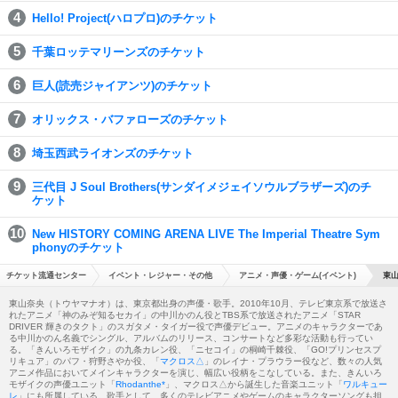
Hello! Project(ハロプロ)のチケット
千葉ロッテマリーンズのチケット
巨人(読売ジャイアンツ)のチケット
オリックス・バファローズのチケット
埼玉西武ライオンズのチケット
三代目 J Soul Brothers(サンダイメジェイソウルブラザーズ)のチ
ケット
New HISTORY COMING ARENA LIVE The Imperial Theatre Sym
phonyのチケット
チケット流通センター
イベント・レジャー・その他
アニメ・声優・ゲーム(イベント)
東山
東山奈央（トウヤマナオ）は、東京都出身の声優・歌手。2010年10月、テレビ東京系で放送さ
れたアニメ「神のみぞ知るセカイ」の中川かのん役とTBS系で放送されたアニメ「STAR
DRIVER 輝きのタクト」のスガタメ・タイガー役で声優デビュー。アニメのキャラクターであ
る中川かのん名義でシングル、アルバムのリリース、コンサートなど多彩な活動も行ってい
る。「きんいろモザイク」の九条カレン役、「ニセコイ」の桐崎千棘役、「GO!プリンセスプ
リキュア」のパフ・狩野さやか役、「
マクロス△
」のレイナ・プラウラー役など、数々の人気
アニメ作品においてメインキャラクターを演じ、幅広い役柄をこなしている。また、きんいろ
モザイクの声優ユニット「
Rhodanthe*
」、マクロス△から誕生した音楽ユニット「
ワルキュー
レ
」にも所属している。歌手として、多くのテレビアニメやゲームのキャラクターソングも担