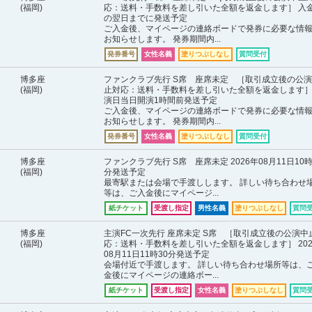
(福岡)
応：送料・手数料を差し引いた全額を返金します］ 入
の翌日までに発送予定
ご入金後、マイページの連絡ボードで発券に必要な情
お知らせします。 発券期間内...
発券番号
女性名義
塗りつぶしなし
質問受付
博多座
ファンクラブ先行 S席 座席未定 ［取引成立後の公
(福岡)
止対応：送料・手数料を差し引いた全額を返金します］
演日当日開演1時間前発送予定
ご入金後、マイページの連絡ボードで発券に必要な情
お知らせします。 発券期間内...
発券番号
女性名義
塗りつぶしなし
質問受付
博多座
ファンクラブ先行 S席 座席未定 2026年08月11日10時
(福岡)
分発送予定
最寄駅または会場で手渡しします。 詳しい待ち合わせ
等は、ご入金後にマイページ...
紙チケット
受渡し指定
男性名義
塗りつぶしなし
質問
博多座
主演FC一次先行 座席未定 S席 ［取引成立後の公演中
(福岡)
応：送料・手数料を差し引いた全額を返金します］ 202
08月11日11時30分発送予定
会場付近で手渡します。 詳しい待ち合わせ場所等は、
金後にマイページの連絡ボー...
紙チケット
受渡し指定
女性名義
塗りつぶしなし
質問