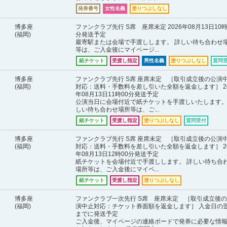
発券番号
女性名義
塗りつぶしなし
博多座
ファンクラブ先行 S席 座席未定 2026年08月13日10時
(福岡)
分発送予定
最寄駅または会場で手渡しします。 詳しい待ち合わせ
等は、ご入金後にマイページ...
紙チケット
受渡し指定
男性名義
塗りつぶしなし
質問
博多座
ファンクラブ先行 S席 座席未定 ［取引成立後の公演
(福岡)
対応：送料・手数料を差し引いた全額を返金します］ 20
年08月13日11時00分発送予定
公演当日に会場付近で紙チケットを手渡しいたします。
しい待ち合わせ場所等は、ご...
紙チケット
受渡し指定
塗りつぶしなし
質問受付
博多座
ファンクラブ先行 S席 座席未定 ［取引成立後の公演
(福岡)
対応：送料・手数料を差し引いた全額を返金します］ 20
年08月13日12時00分発送予定
紙チケットを会場付近で手渡しします。 詳しい待ち合
場所等は、ご入金後にマイペ...
紙チケット
受渡し指定
塗りつぶしなし
博多座
ファンクラブ一次先行 S席 座席未定 ［取引成立後
(福岡)
演中止対応：チケット券面額を返金します］ 入金日の
までに発送予定
ご入金後、マイページの連絡ボードで発券に必要な情