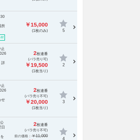
30
￥15,000
場所
5
(1枚のみ)
受付
中止
2
26
枚連番
(バラ売り可)
 詳
￥19,500
2
(1枚当り)
中止
2
26
枚連番
(
バラ売り不可
)
わせ
￥20,000
3
(1枚当り)
の公
2
枚連番
翌日
(
バラ売り不可
)
￥11,000
前の価格：
報を
4