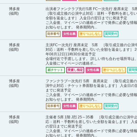
博多座
出演者ファンクラブ先行S席 FC一次先行 座席未定 
(福岡)
［取引成立後の公演中止対応：送料・手数料を差し引
全額を返金します］ 入金日の翌日までに発送予定
ご入金後、マイページの連絡ボードで発券に必要な情
お知らせします。 発券期間内...
発券番号
女性名義
塗りつぶしなし
質問受付
博多座
主演FC一次先行 座席未定 S席 ［取引成立後の公演
(福岡)
対応：送料・手数料を差し引いた全額を返金します］ 20
年08月12日11時30分発送予定
会場付近で手渡しします。 詳しい待ち合わせ場所等は
入金後にマイページの連絡ボ...
紙チケット
受渡し指定
女性名義
塗りつぶしなし
質問
博多座
ファンクラブ一次先行 S席 座席未定 ［取引成立後
(福岡)
演中止対応：チケット券面額を返金します］ 入金日の
までに発送予定
ご入金後、マイページの連絡ボードで発券に必要な情
お知らせします。 発券期間内...
発券番号
女性名義
塗りつぶしなし
質問受付
博多座
主催者 S席 1階 J烈 25～35番 ［取引成立後の公演中
(福岡)
応：送料・手数料を差し引いた全額を返金します］ 入
の翌日までに発送予定
ご入金後、マイページの連絡ボードで発券に必要な情
お知らせします。 発券期間内...