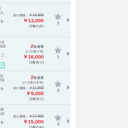
S席
いた
￥14,000
前の価格：
￥13,000
報を
1
(1枚のみ)
中止
2
26
枚連番
(バラ売り可)
、ご
￥16,000
1
(1枚当り)
受付
の公
2
枚連番
翌日
(
バラ売り不可
)
￥11,000
前の価格：
報を
3
￥9,000
(1枚当り)
止対
金日
￥17,000
前の価格：
￥15,000
報を
3
(1枚のみ)