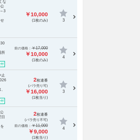
くな
の公
～3
￥10,000
3
らせ
(1枚のみ)
30
￥17,000
前の価格：
場所
￥10,000
4
(1枚のみ)
受付
中止
2
26
枚連番
(バラ売り可)
は、
￥16,000
3
(1枚当り)
受付
の公
2
枚連番
翌日
(
バラ売り不可
)
￥11,000
前の価格：
報を
4
￥9,000
(1枚当り)