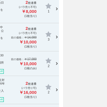
2
金日
枚連番
(
バラ売り不可
)
報を
￥8,000
1
(1枚当り)
演中
2
枚連番
 公
(
バラ売り不可
)
￥14,000
前の価格：
報を
3
￥10,000
(1枚当り)
30
￥17,000
前の価格：
場所
￥10,000
2
(1枚のみ)
受付
止対
2
6年
枚連番
(バラ売り可)
ご入
￥16,000
2
(1枚当り)
受付