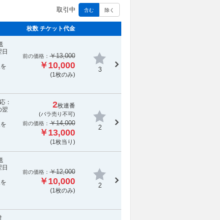
取引中
含む
除く
枚数 チケット代金
送
翌日
￥13,000
前の価格：
￥10,000
報を
3
(1枚のみ)
対応：
2
枚連番
の翌
(
バラ売り不可
)
￥14,000
前の価格：
報を
2
￥13,000
(1枚当り)
送
翌日
￥12,000
前の価格：
￥10,000
報を
2
(1枚のみ)
対