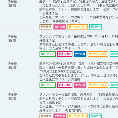
博多座
主演FC一次先行 座席未定。急遽仕事が入り遠征できな
(福岡)
ってしまったため、出品いたします。 ［取引成立後
演中止対応：チケット券面額を返金します］ 公演日の2
日前発送予定
ご入金後、マイページの連絡ボードで発券番号をお知
します。 発券期間内に最寄り...
発券番号
女性名義
塗りつぶしなし
質問受付
博多座
ファンクラブ先行 S席 座席未定 2026年08月11日15時
(福岡)
分発送予定
最寄駅または会場で手渡しします。 詳しい待ち合わせ
等は、ご入金後にマイページ...
紙チケット
受渡し指定
男性名義
塗りつぶしなし
質問
博多座
主演FC一次先行 座席未定 S席 ［取引成立後の公演
(福岡)
対応：送料・手数料を差し引いた全額を返金します］ 20
年08月11日16時30分発送予定
会場付近にて手渡しします。 詳しい待ち合わせ場所等
ご入金後にマイページの連絡...
紙チケット
受渡し指定
女性名義
塗りつぶしなし
質問
博多座
ファンクラブ一次先行 S席 座席未定 ［取引成立後
(福岡)
演中止対応：チケット券面額を返金します］ 入金日の
までに発送予定
ご入金後、マイページの連絡ボードで発券に必要な情
お知らせします。 発券期間内...
発券番号
女性名義
塗りつぶしなし
質問受付