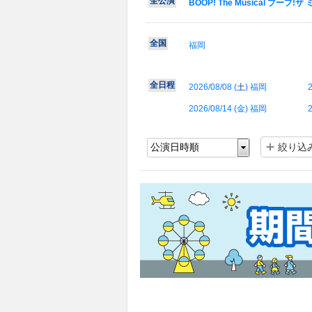
全公演
BOOP! The Musical ブープ!
全国
福岡
全日程
2026/08/08 (
土
) 福岡
2
2026/08/14 (
金
) 福岡
2
絞り込