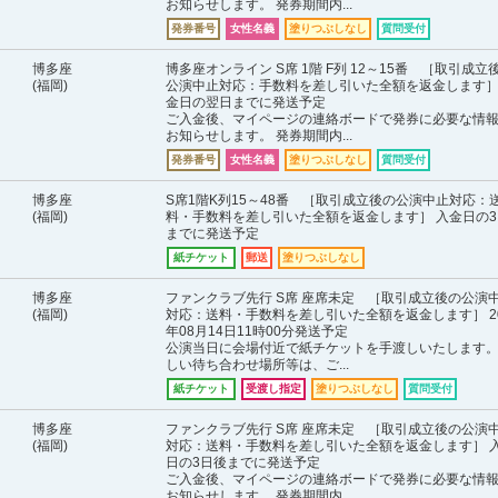
お知らせします。 発券期間内...
発券番号
女性名義
塗りつぶしなし
質問受付
博多座
博多座オンライン S席 1階 F列 12～15番 ［取引成立
(福岡)
公演中止対応：手数料を差し引いた全額を返金します］
金日の翌日までに発送予定
ご入金後、マイページの連絡ボードで発券に必要な情
お知らせします。 発券期間内...
発券番号
女性名義
塗りつぶしなし
質問受付
博多座
S席1階K列15～48番 ［取引成立後の公演中止対応：
(福岡)
料・手数料を差し引いた全額を返金します］ 入金日の3
までに発送予定
紙チケット
郵送
塗りつぶしなし
博多座
ファンクラブ先行 S席 座席未定 ［取引成立後の公演
(福岡)
対応：送料・手数料を差し引いた全額を返金します］ 20
年08月14日11時00分発送予定
公演当日に会場付近で紙チケットを手渡しいたします。
しい待ち合わせ場所等は、ご...
紙チケット
受渡し指定
塗りつぶしなし
質問受付
博多座
ファンクラブ先行 S席 座席未定 ［取引成立後の公演
(福岡)
対応：送料・手数料を差し引いた全額を返金します］ 
日の3日後までに発送予定
ご入金後、マイページの連絡ボードで発券に必要な情
お知らせします。 発券期間内...