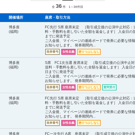
36
全
件 1～36件目
開催場所
座席・取引方法
博多座
FC先行 S席 座席未定 ［取引成立後の公演中止対応：
(福岡)
料・手数料を差し引いた全額を返金します］ 入金日の
までに発送予定
ご入金後、マイページの連絡ボードで発券に必要な情
お知らせします。 発券期間内...
発券番号
女性名義
塗りつぶしなし
博多座
S席 FC1次当選 座席未定 ［取引成立後の公演中止
(福岡)
送料・手数料を差し引いた全額を返金します］ 入金日
日までに発送予定
ご入金後、マイページの連絡ボードで発券に必要な情
お知らせします。 発券期間内...
発券番号
女性名義
塗りつぶしなし
質問受付
博多座
FC先行 S席 座席未定 ［取引成立後の公演中止対応：
(福岡)
料・手数料を差し引いた全額を返金します］ 入金日の
までに発送予定
ご入金後、マイページの連絡ボードで発券に必要な情
お知らせします。 発券期間内...
発券番号
女性名義
塗りつぶしなし
博多座
FC一次先行 A席 座席未定 ［取引成立後の公演中止