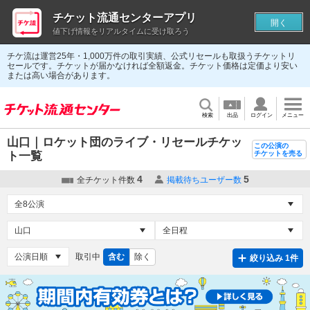
チケット流通センターアプリ
開く
値下げ情報をリアルタイムに受け取ろう
チケ流は運営25年・1,000万件の取引実績、公式リセールも取扱うチケットリ
セールです。チケットが届かなければ全額返金。チケット価格は定価より安い
または高い場合があります。
検索
出品
ログイン
メニュー
山口｜ロケット団のライブ・リセールチケッ
この公演の
ト一覧
チケットを売る
4
5
全チケット件数
掲載待ちユーザー数
取引中
含む
除く
絞り込み 1件