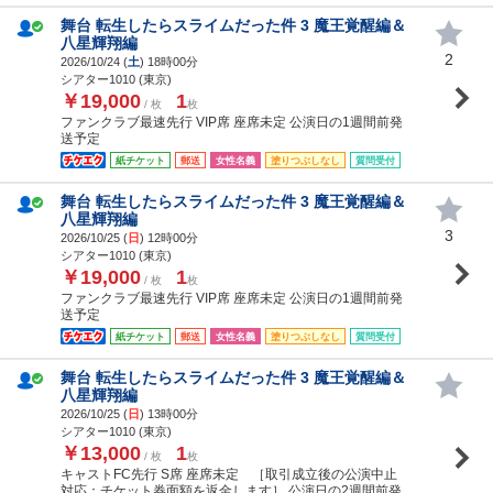
舞台 転生したらスライムだった件 3 魔王覚醒編＆
八星輝翔編
2
2026/10/24 (
土
) 18時00分
シアター1010 (東京)
￥19,000
1
/ 枚
枚
ファンクラブ最速先行 VIP席 座席未定 公演日の1週間前発
送予定
紙チケット
郵送
女性名義
塗りつぶしなし
質問受付
舞台 転生したらスライムだった件 3 魔王覚醒編＆
八星輝翔編
3
2026/10/25 (
日
) 12時00分
シアター1010 (東京)
￥19,000
1
/ 枚
枚
ファンクラブ最速先行 VIP席 座席未定 公演日の1週間前発
送予定
紙チケット
郵送
女性名義
塗りつぶしなし
質問受付
舞台 転生したらスライムだった件 3 魔王覚醒編＆
八星輝翔編
2026/10/25 (
日
) 13時00分
シアター1010 (東京)
￥13,000
1
/ 枚
枚
キャストFC先行 S席 座席未定 ［取引成立後の公演中止
対応：チケット券面額を返金します］ 公演日の2週間前発