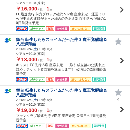
シアター1010 (東京)
￥16,000
1
/ 枚
枚
FC最速先行 前方ブロック確約 VIP席 座席未定 運営より
公演中止の連絡があった場合のみ返金対応可能 公演日の1
0日前発送予定
紙チケット
郵送
女性名義
塗りつぶしなし
質問受付
舞台 転生したらスライムだった件 3 魔王覚醒編＆
八星輝翔編
2026/10/24 (
土
) 13時00分
シアター1010 (東京)
￥13,000
1
/ 枚
枚
キャストFC先行 S席 座席未定 ［取引成立後の公演中止
対応：チケット券面額を返金します］ 公演日の2週間前発
送予定
紙チケット
郵送
女性名義
塗りつぶしなし
質問受付
舞台 転生したらスライムだった件 3 魔王覚醒編＆
八星輝翔編
4
2026/10/24 (
土
) 13時00分
シアター1010 (東京)
￥19,000
1
/ 枚
枚
ファンクラブ最速先行 VIP席 座席未定 公演日の1週間前発
送予定
紙チケット
郵送
女性名義
塗りつぶしなし
質問受付