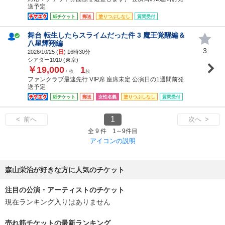
送予定
紙チケット
郵送
塗りつぶしなし
質問受付
舞台 転生したらスライムだった件 3 魔王覚醒編＆
八星輝翔編
3
2026/10/25 (
日
) 16時30分
シアター1010 (東京)
￥19,000
1
/ 枚
枚
ファンクラブ最速先行 VIP席 座席未定 公演日の1週間前発
送予定
紙チケット
郵送
女性名義
塗りつぶしなし
質問受付
1
< 前へ
次へ >
全 9 件 1～9件目
アイコンの説明
森山栄治が好きな方に人気のチケット
注目の公演・アーティストのチケット
現在ランキング入りはありません
売れ筋チケットの最新ランキング