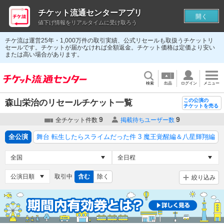
チケット流通センターアプリ
開く
値下げ情報をリアルタイムに受け取ろう
チケ流は運営25年・1,000万件の取引実績、公式リセールも取扱うチケットリ
セールです。チケットが届かなければ全額返金。チケット価格は定価より安い
または高い場合があります。
検索
出品
ログイン
メニュー
この公演の
森山栄治のリセールチケット一覧
チケットを売る
9
9
全チケット件数
掲載待ちユーザー数
全公演
舞台 転生したらスライムだった件 3 魔王覚醒編＆八星輝翔編
取引中
含む
除く
絞り込み