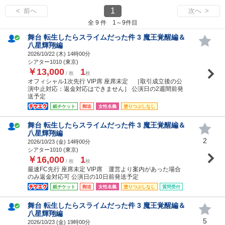
1
< 前へ
次へ >
全 9 件 1～9件目
舞台 転生したらスライムだった件 3 魔王覚醒編＆
八星輝翔編
2026/10/22 (
木
) 14時00分
シアター1010 (東京)
￥13,000
1
/ 枚
枚
オフィシャル1次先行 VIP席 座席未定 ［取引成立後の公
演中止対応：返金対応はできません］ 公演日の2週間前発
送予定
紙チケット
郵送
女性名義
塗りつぶしなし
舞台 転生したらスライムだった件 3 魔王覚醒編＆
八星輝翔編
2
2026/10/23 (
金
) 14時00分
シアター1010 (東京)
￥16,000
1
/ 枚
枚
最速FC先行 座席未定 VIP席 運営より案内があった場合
のみ返金対応可 公演日の10日前発送予定
紙チケット
郵送
女性名義
塗りつぶしなし
質問受付
舞台 転生したらスライムだった件 3 魔王覚醒編＆
八星輝翔編
5
2026/10/23 (
金
) 19時00分