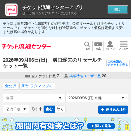
チケット流通センターアプリ
開く
値下げ情報をリアルタイムに受け取ろう
チケ流は運営25年・1,000万件の取引実績、公式リセールも取扱うチケットリ
セールです。チケットが届かなければ全額返金。チケット価格は定価より安い
または高い場合があります。
検索
出品
ログイン
メニュー
2026年09月06日(日)｜溝口琢矢のリセールチ
この公演の
ケット一覧
チケットを売る
7
20
全チケット件数
掲載待ちユーザー数
全公演
舞台 フタマツヅキ
取引中
含む
除く
絞り込み 1件