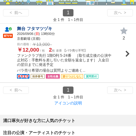
1
< 前へ
次へ >
全 1 件 1～1件目
舞台 フタマツヅキ
2026/09/06 (
日
) 13時00分
2
京都劇場 (京都)
￥13,000
前の価格：
￥12,000
2
/ 枚
枚 連番
【バラ売り不可】
ファンクラブ先行 1階O列 5-24番 ［取引成立後の公演中
止対応：手数料を差し引いた全額を返金します］ 入金日
の翌日までに発送予定
バラ売り希望の場合は質問よりご連絡く...
発券番号
女性名義
塗りつぶしなし
質問受付
1
< 前へ
次へ >
全 1 件 1～1件目
アイコンの説明
溝口琢矢が好きな方に人気のチケット
注目の公演・アーティストのチケット