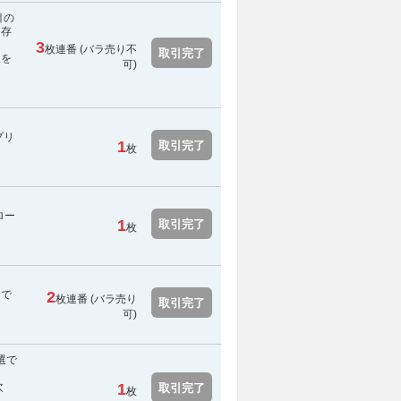
引の
く存
3
枚連番 (
バラ売り不
取引完了
報を
可
)
プリ
1
取引完了
枚
ロー
1
取引完了
枚
スで
2
枚連番 (バラ売り
取引完了
可)
選で
次
1
取引完了
枚