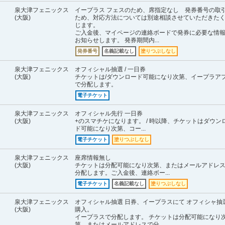
泉大津フェニックス
イープラス フェスのため、席指定なし 発券番号の取
(大阪)
ため、対応方法については別途相談させていただきた
じます。
ご入金後、マイページの連絡ボードで発券に必要な情
お知らせします。 発券期間内...
発券番号
名義記載なし
塗りつぶしなし
泉大津フェニックス
オフィシャル抽選 / 一日券
(大阪)
チケットは/ダウンロード可能になり次第、イープラア
で分配します。
電子チケット
泉大津フェニックス
オフィシャル先行 一日券
(大阪)
+のスマチケになります。 / 時以降、チケットはダウン
ド可能になり次第、コー...
電子チケット
塗りつぶしなし
泉大津フェニックス
座席情報無し
(大阪)
チケットは分配可能になり次第、またはメールアドレ
分配します。ご入金後、連絡ボー...
電子チケット
名義記載なし
塗りつぶしなし
泉大津フェニックス
オフィシャル抽選 日券、イープラスにて オフィシャ抽
(大阪)
購入。
イープラスで分配します。 チケットは分配可能になり
第、またはメールアドレスで分...