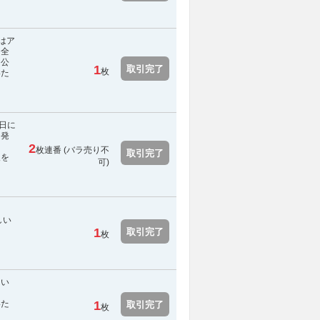
はア
、全
 公
1
取引完了
枚
いた
。日に
て発
2
枚連番 (
バラ売り不
取引完了
報を
可
)
しい
1
取引完了
枚
てい
いた
1
取引完了
枚