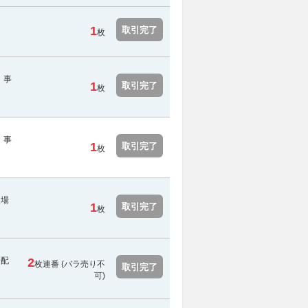
1
取引完了
枚
。事
1
取引完了
枚
。事
1
取引完了
枚
入場
1
取引完了
枚
分配
2
枚連番 (
バラ売り不
取引完了
可
)