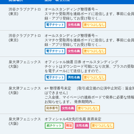
渋谷クラブクアトロ
オールスタンディング整理番号～
(東京)
スマチケ受取用を連絡ボードに送信します。事前に会
録・アプリ登録してお受け取りく...
電子チケット
女性名義
塗りつぶしなし
渋谷クラブクアトロ
オールスタンディング整理番号～
(東京)
スマチケ受取用を連絡ボードに送信します。事前に会
録・アプリ登録してお受け取りく...
電子チケット
女性名義
塗りつぶしなし
泉大津フェニックス
オフィシャル抽選 日券 オールスタンディング
(大阪)
チケットはダウンロード可能になり次第、プラスの受
を電子メールにて送信しますので...
電子チケット
男性名義
塗りつぶしなし
泉大津フェニックス
e+ 整理番号未定 ［取引成立後の公演中止対応：返金
(大阪)
はできません］
ご入金後、マイページの連絡ボードで発券に必要な情
お知らせします。 発券期間内...
発券番号
女性名義
塗りつぶしなし
泉大津フェニックス
オフィシャル4次先行先着 座席未定
(大阪)
紙チケット
郵送
女性名義
塗りつぶしなし