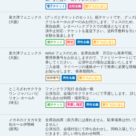
電子チケット
女性名義
塗りつぶしなし
泉大津フェニックス
(グッズとチケットのセット)。紙チケットです。グッズ
(大阪)
クリルキーホルダーのみお付けします。フェスのため
席自由席。レターパックプラスでの発送となります。
演中止対応：チケットを返送下さい。送料手数料を引
全額を返金します
紙チケット
郵送
男性名義
塗りつぶしなし
泉大津フェニックス
eplus フェスのため、全席自由席 月日から発券可能
(大阪)
整理券番号をお伝えしますので、ファミリーマートに
券してください。 公演中止の場合は返金いたします
ご入金後、マイページの連絡ボードで発券に必要な情
お知らせします。 発券期間内...
発券番号
男性名義
塗りつぶしなし
ところざわサクラタ
ファンクラブ先行 全自由一般
ウン ジャパンパビ
公演当日、会場のサクラタウンにて手渡しします。 詳
リオン ホールA
待ち合わせ時間・場所等は、...
(埼玉)
紙チケット
受渡し指定
男性名義
塗りつぶしなし
メガネのイタガキ文
全席自由席（前方席には座れません、駐車場券は付い
化ホール伊勢崎
ません）
(群馬)
公演当日、会場付近にて待ち合わせし、同時入場して
だきます。詳しい待ち合わせ時間...