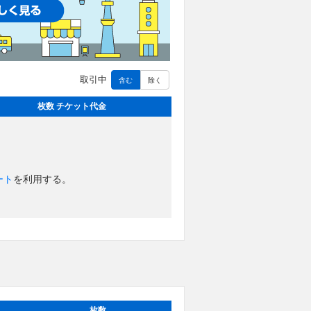
取引中
含む
除く
枚数 チケット代金
ート
を利用する。
枚数