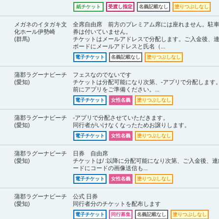
紙チケット
受渡し指定
名義記載なし
塗りつぶしなし
メガネのイタガキ文
全席自由席 前方のプレミアム席には座れません。駐
化ホール伊勢崎
券は付いていません。
(群馬)
チケットはメールアドレスで分配します。ご入金後、
ボードにメールアドレスと氏名（...
電子チケット
名義記載なし
塗りつぶしなし
蒲郡ラグーナビーチ
フェスなのでないです
(愛知)
チケットは分配可能になり次第、-アプリで分配します
前にアプリをご準備ください。...
電子チケット
女性名義
塗りつぶしなし
蒲郡ラグーナビーチ
-アプリで分配させていただきます。
(愛知)
同行者がいけなくなったためお譲りします。
電子チケット
女性名義
塗りつぶしなし
蒲郡ラグーナビーチ
日券 自由席
(愛知)
チケットは/ :以降に分配可能になり次第、ご入金後、連
ードにコードの画像送信も...
電子チケット
女性名義
塗りつぶしなし
蒲郡ラグーナビーチ
公式 日券
(愛知)
同行者分のチケットを配布します
電子チケット
同行募集
名義記載なし
塗りつぶしなし