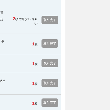
車場
2
枚連番 (バラ売り
連絡
取引完了
可)
。事
1
取引完了
枚
1
取引完了
枚
絡ボ
1
取引完了
枚
1
取引完了
枚