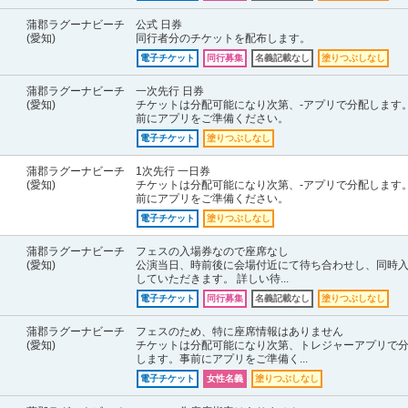
蒲郡ラグーナビーチ
公式 日券
(愛知)
同行者分のチケットを配布します。
電子チケット
同行募集
名義記載なし
塗りつぶしなし
蒲郡ラグーナビーチ
一次先行 日券
(愛知)
チケットは分配可能になり次第、-アプリで分配します
前にアプリをご準備ください。
電子チケット
塗りつぶしなし
蒲郡ラグーナビーチ
1次先行 一日券
(愛知)
チケットは分配可能になり次第、-アプリで分配します
前にアプリをご準備ください。
電子チケット
塗りつぶしなし
蒲郡ラグーナビーチ
フェスの入場券なので座席なし
(愛知)
公演当日、時前後に会場付近にて待ち合わせし、同時
していただきます。 詳しい待...
電子チケット
同行募集
名義記載なし
塗りつぶしなし
蒲郡ラグーナビーチ
フェスのため、特に座席情報はありません
(愛知)
チケットは分配可能になり次第、トレジャーアプリで
します。事前にアプリをご準備く...
電子チケット
女性名義
塗りつぶしなし