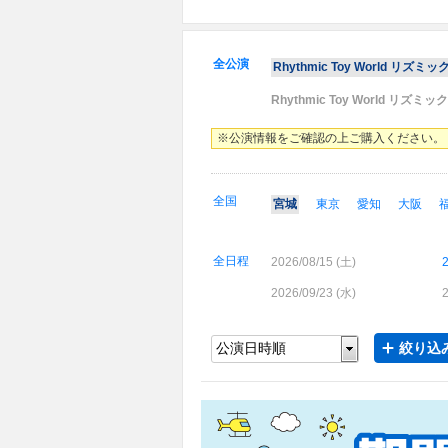
全公演
Rhythmic Toy World リズミッ
Rhythmic Toy World リズミ
※公演情報をご確認の上ご購入ください。
全国
宮城
東京
愛知
大阪
全日程
2026/08/15 (
土
)
2
2026/09/23 (
水
)
2
絞り込み