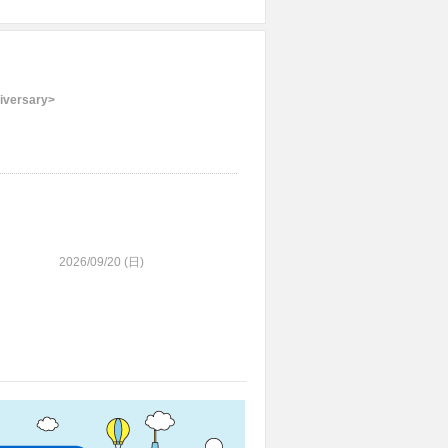
iversary>
2026/09/20 (
日
)