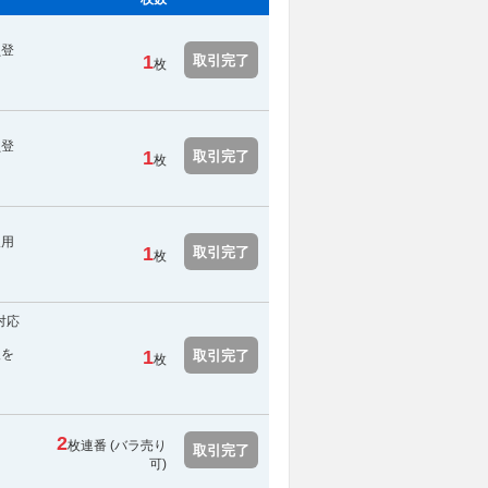
員登
1
取引完了
枚
員登
1
取引完了
枚
取用
1
取引完了
枚
対応
報を
1
取引完了
枚
2
枚連番 (バラ売り
取引完了
可)