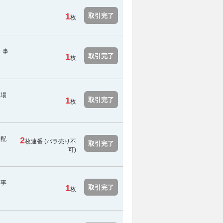
1
取引完了
枚
。事
1
取引完了
枚
入場
1
取引完了
枚
分配
2
枚連番 (
バラ売り不
取引完了
可
)
。事
1
取引完了
枚