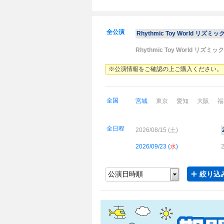
全公演
Rhythmic Toy World リズミッ
Rhythmic Toy World リズミ
※公演情報をご確認の上ご購入ください。
全国
宮城
東京
愛知
大阪
福
全日程
2026/08/15 (
土
)
2026/09/23 (
水
)
2
絞り込み