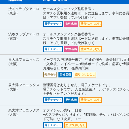
渋谷クラブクアトロ
オールスタンディング整理番号～
(東京)
スマチケ受取用を連絡ボードに送信します。事前に会
録・アプリ登録してお受け取りく...
電子チケット
女性名義
塗りつぶしなし
渋谷クラブクアトロ
オールスタンディング整理番号～
(東京)
スマチケ受取用を連絡ボードに送信します。事前に会
録・アプリ登録してお受け取りく...
電子チケット
女性名義
塗りつぶしなし
泉大津フェニックス
イープラス 整理番号未定 中止の場合、返金対応しま
(大阪)
ご入金後、マイページの連絡ボードで発券に必要な情
お知らせします。 発券期間内...
発券番号
男性名義
塗りつぶしなし
泉大津フェニックス
整理番号はありません。電子チケットです。
(大阪)
電子チケットです。 入金確認後メールアドレスにチケ
を分配させていただきます。
電子チケット
男性名義
塗りつぶしなし
泉大津フェニックス
オフィシャル先行 一日券
(大阪)
+のスマチケになります。 / 時以降、チケットはダウン
ド可能になり次第、コー...
電子チケット
塗りつぶしなし