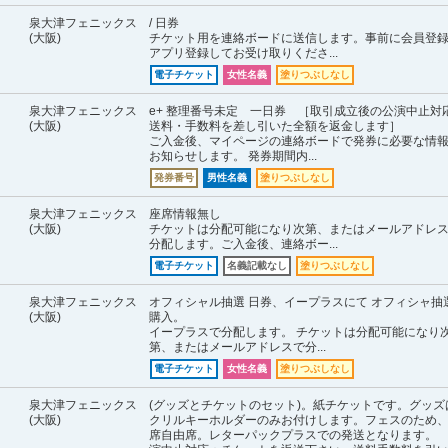
泉大津フェニックス
/ 日券
(大阪)
チケット用を連絡ボードに送信します。事前に会員登
アプリ登録してお受け取りくださ...
電子チケット
女性名義
塗りつぶしなし
泉大津フェニックス
e+ 整理番号未定 一日券 ［取引成立後の公演中止対
(大阪)
送料・手数料を差し引いた全額を返金します］
ご入金後、マイページの連絡ボードで発券に必要な情
お知らせします。 発券期間内...
発券番号
男性名義
塗りつぶしなし
泉大津フェニックス
座席情報無し
(大阪)
チケットは分配可能になり次第、またはメールアドレ
分配します。ご入金後、連絡ボー...
電子チケット
名義記載なし
塗りつぶしなし
泉大津フェニックス
オフィシャル抽選 日券、イープラスにて オフィシャ抽
(大阪)
購入。
イープラスで分配します。 チケットは分配可能になり
第、またはメールアドレスで分...
電子チケット
女性名義
塗りつぶしなし
泉大津フェニックス
(グッズとチケットのセット)。紙チケットです。グッズ
(大阪)
クリルキーホルダーのみお付けします。フェスのため
席自由席。レターパックプラスでの発送となります。