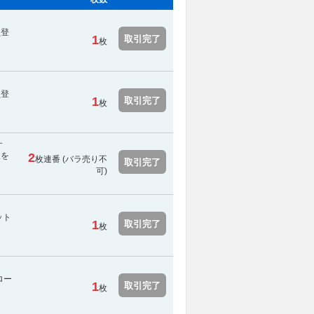
員登
1
取引完了
枚
員登
1
取引完了
枚
す
報を
2
枚連番 (
バラ売り不
取引完了
可
)
ット
1
取引完了
枚
ロー
1
取引完了
枚