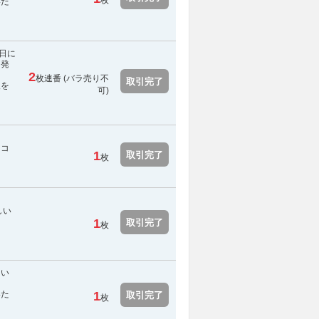
枚
いた
。日に
て発
2
枚連番 (
バラ売り不
取引完了
報を
可
)
にコ
1
取引完了
枚
しい
1
取引完了
枚
てい
いた
1
取引完了
枚