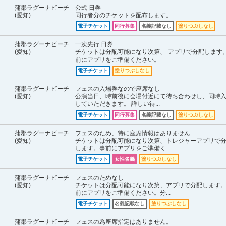
蒲郡ラグーナビーチ
公式 日券
(愛知)
同行者分のチケットを配布します。
電子チケット
同行募集
名義記載なし
塗りつぶしなし
蒲郡ラグーナビーチ
一次先行 日券
(愛知)
チケットは分配可能になり次第、-アプリで分配します
前にアプリをご準備ください。
電子チケット
塗りつぶしなし
蒲郡ラグーナビーチ
フェスの入場券なので座席なし
(愛知)
公演当日、時前後に会場付近にて待ち合わせし、同時
していただきます。 詳しい待...
電子チケット
同行募集
名義記載なし
塗りつぶしなし
蒲郡ラグーナビーチ
フェスのため、特に座席情報はありません
(愛知)
チケットは分配可能になり次第、トレジャーアプリで
します。事前にアプリをご準備く...
電子チケット
女性名義
塗りつぶしなし
蒲郡ラグーナビーチ
フェスのためなし
(愛知)
チケットは分配可能になり次第、アプリで分配します
前にアプリをご準備ください。分...
電子チケット
名義記載なし
塗りつぶしなし
蒲郡ラグーナビーチ
フェスの為座席指定はありません。