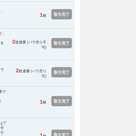
録・
1
取引完了
枚
応：
2
枚連番 (
バラ売り不
報を
取引完了
可
)
スで
2
枚連番 (バラ売り
取引完了
可)
選で
次
1
取引完了
枚
はア
、全
 公
1
取引完了