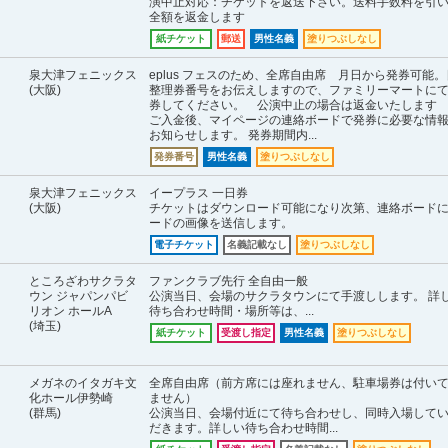
演中止対応：チケットを返送下さい。送料手数料を引
全額を返金します
紙チケット
郵送
男性名義
塗りつぶしなし
泉大津フェニックス
eplus フェスのため、全席自由席 月日から発券可能
(大阪)
整理券番号をお伝えしますので、ファミリーマートに
券してください。 公演中止の場合は返金いたします
ご入金後、マイページの連絡ボードで発券に必要な情
お知らせします。 発券期間内...
発券番号
男性名義
塗りつぶしなし
泉大津フェニックス
イープラス 一日券
(大阪)
チケットはダウンロード可能になり次第、連絡ボード
ードの画像を送信します。
電子チケット
名義記載なし
塗りつぶしなし
ところざわサクラタ
ファンクラブ先行 全自由一般
ウン ジャパンパビ
公演当日、会場のサクラタウンにて手渡しします。 詳
リオン ホールA
待ち合わせ時間・場所等は、...
(埼玉)
紙チケット
受渡し指定
男性名義
塗りつぶしなし
メガネのイタガキ文
全席自由席（前方席には座れません、駐車場券は付い
化ホール伊勢崎
ません）
(群馬)
公演当日、会場付近にて待ち合わせし、同時入場して
だきます。詳しい待ち合わせ時間...