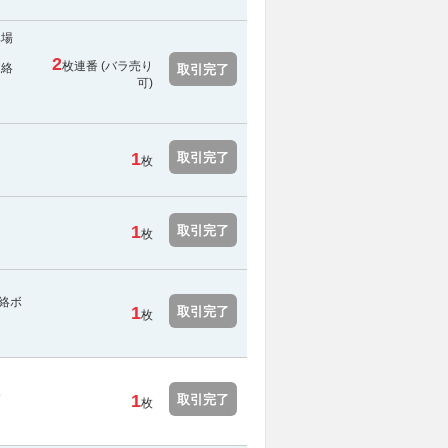
車場
2
枚連番 (バラ売り
連絡
取引完了
可)
1
取引完了
枚
1
取引完了
枚
絡ボ
1
取引完了
枚
次
1
取引完了
枚