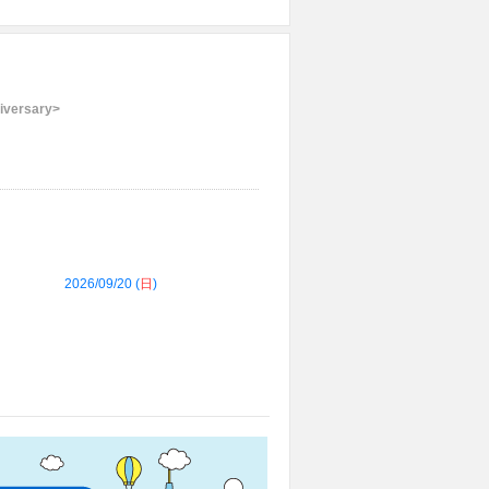
iversary>
2026/09/20 (
日
)