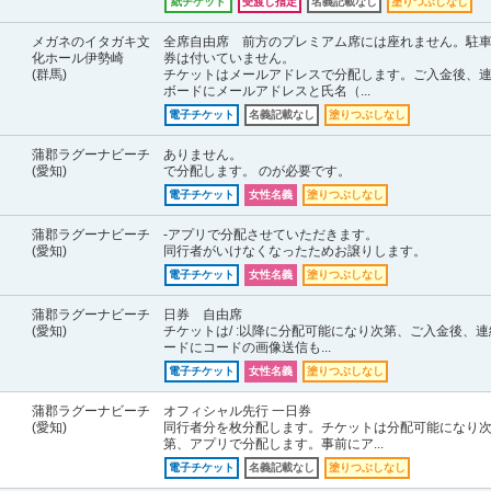
紙チケット
受渡し指定
名義記載なし
塗りつぶしなし
メガネのイタガキ文
全席自由席 前方のプレミアム席には座れません。駐
化ホール伊勢崎
券は付いていません。
(群馬)
チケットはメールアドレスで分配します。ご入金後、
ボードにメールアドレスと氏名（...
電子チケット
名義記載なし
塗りつぶしなし
蒲郡ラグーナビーチ
ありません。
(愛知)
で分配します。 のが必要です。
電子チケット
女性名義
塗りつぶしなし
蒲郡ラグーナビーチ
-アプリで分配させていただきます。
(愛知)
同行者がいけなくなったためお譲りします。
電子チケット
女性名義
塗りつぶしなし
蒲郡ラグーナビーチ
日券 自由席
(愛知)
チケットは/ :以降に分配可能になり次第、ご入金後、連
ードにコードの画像送信も...
電子チケット
女性名義
塗りつぶしなし
蒲郡ラグーナビーチ
オフィシャル先行 一日券
(愛知)
同行者分を枚分配します。チケットは分配可能になり
第、アプリで分配します。事前にア...
電子チケット
名義記載なし
塗りつぶしなし