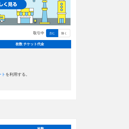
取引中
含む
除く
枚数 チケット代金
ート
を利用する。
枚数