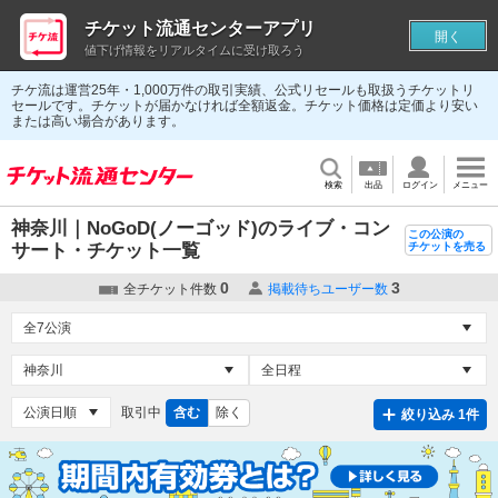
チケット流通センターアプリ
開く
値下げ情報をリアルタイムに受け取ろう
チケ流は運営25年・1,000万件の取引実績、公式リセールも取扱うチケットリ
セールです。チケットが届かなければ全額返金。チケット価格は定価より安い
または高い場合があります。
検索
出品
ログイン
メニュー
神奈川｜NoGoD(ノーゴッド)のライブ・コン
この公演の
サート・チケット一覧
チケットを売る
0
3
全チケット件数
掲載待ちユーザー数
取引中
含む
除く
絞り込み 1件